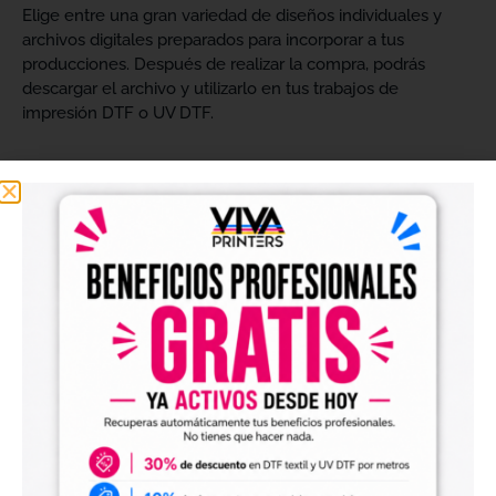
Elige entre una gran variedad de diseños individuales y
archivos digitales preparados para incorporar a tus
producciones. Después de realizar la compra, podrás
descargar el archivo y utilizarlo en tus trabajos de
impresión DTF o UV DTF.
Diseños digitales para impresión DTF textil
Nuestros
diseños digitales para DTF
son ideales para
crear camisetas, sudaderas, tote bags, ropa infantil,
prendas promocionales y otros productos textiles
personalizados.
Los archivos están pensados para facilitar la preparación
de tus impresiones y ayudarte a crear nuevas colecciones
sin tener que diseñar cada imagen desde cero. Solo
tendrás que adaptar el tamaño a tus necesidades, preparar
el archivo en tu programa de impresión y producirlo con tu
maquinaria DTF.