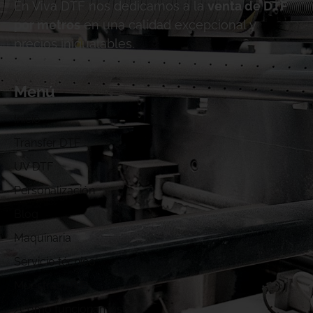
En Viva DTF nos dedicamos a la
venta de DTF
por metros
en una calidad excepcional y
precios inigualables.
Menú
Inicio
Transfer DTF
UV DTF
Personalización
Blog
Maquinaria
Servicio técnico
Muestras DTF
¿Cómo funcionamos?