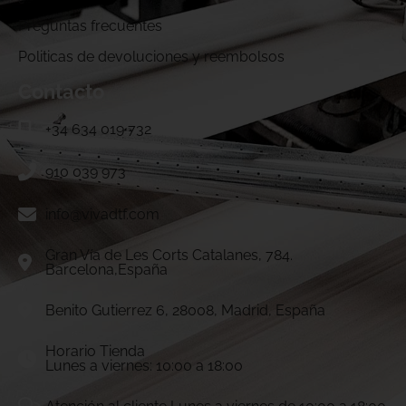
Preguntas frecuentes
Politicas de devoluciones y reembolsos
Contacto
+34 634 019 732
910 039 973
info@vivadtf.com
Gran Vía de Les Corts Catalanes, 784.
Barcelona,España
Benito Gutierrez 6, 28008, Madrid, España
Horario Tienda
Lunes a viernes: 10:00 a 18:00