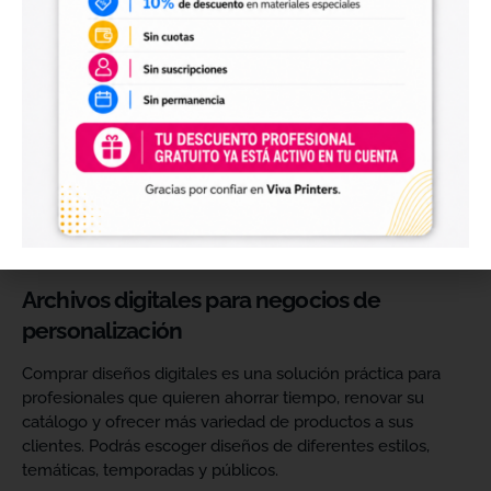
Diseños digitales para impresión UV DTF
También encontrarás
diseños digitales para UV DTF
,
perfectos para personalizar vasos, botellas, termos, cajas,
envases, artículos promocionales y otras superficies rígidas
y lisas.
Estos diseños permiten incorporar nuevas opciones a tu
catálogo de personalización de objetos y preparar
producciones propias utilizando tu impresora UV DTF o tu
proveedor habitual de impresión.
Archivos digitales para negocios de
personalización
Comprar diseños digitales es una solución práctica para
profesionales que quieren ahorrar tiempo, renovar su
catálogo y ofrecer más variedad de productos a sus
clientes. Podrás escoger diseños de diferentes estilos,
temáticas, temporadas y públicos.