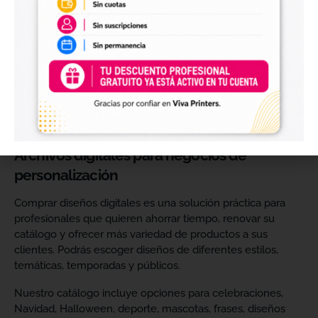
perfectos para personalizar vasos, botellas, termos, cajas,
envases, artículos promocionales y otras superficies rígidas
y lisas.
Estos diseños permiten incorporar nuevas opciones a tu
catálogo de personalización de objetos y preparar
producciones propias utilizando tu impresora UV DTF o tu
proveedor habitual de impresión.
Archivos digitales para negocios de
personalización
Comprar diseños digitales es una solución práctica para
profesionales que quieren ahorrar tiempo, renovar su
catálogo y ofrecer más variedad de productos a sus
clientes. Podrás escoger diseños de diferentes estilos,
temáticas, temporadas y públicos.
Nuestro catálogo incluye opciones para celebraciones,
Navidad, Halloween, deporte, mascotas, frases, diseños