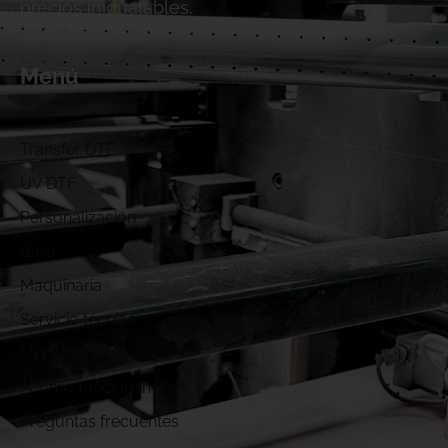
precios inigualables.
Menú
Inicio
Transfer DTF
UV DTF
Personalización
Blog
Maquinaria
Servicio técnico
Muestras DTF
¿Cómo funcionamos?
Preguntas frecuentes