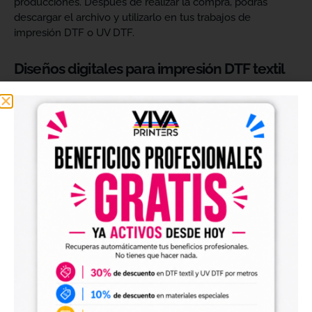
producciones. Después de realizar la compra, podrás
descargar el archivo y utilizarlo en tus trabajos de
impresión DTF o UV DTF.
Diseños digitales para impresión DTF textil
Nuestros
diseños digitales para DTF
son ideales para
crear camisetas, sudaderas, tote bags, ropa infantil,
prendas promocionales y otros productos textiles
personalizados.
Los archivos están pensados para facilitar la preparación
de tus impresiones y ayudarte a crear nuevas colecciones
sin tener que diseñar cada imagen desde cero. Solo
tendrás que adaptar el tamaño a tus necesidades, preparar
el archivo en tu programa de impresión y producirlo con tu
maquinaria DTF.
Diseños digitales para impresión UV DTF
También encontrarás
diseños digitales para UV DTF
,