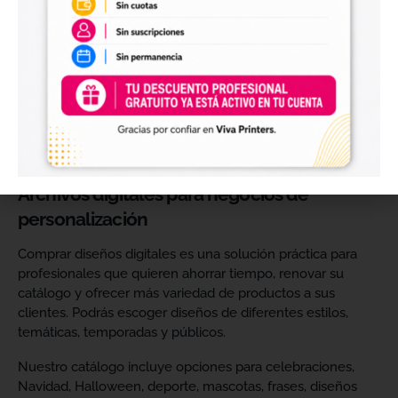
perfectos para personalizar vasos, botellas, termos, cajas,
envases, artículos promocionales y otras superficies rígidas
y lisas.
Estos diseños permiten incorporar nuevas opciones a tu
catálogo de personalización de objetos y preparar
producciones propias utilizando tu impresora UV DTF o tu
proveedor habitual de impresión.
Archivos digitales para negocios de
personalización
Comprar diseños digitales es una solución práctica para
profesionales que quieren ahorrar tiempo, renovar su
catálogo y ofrecer más variedad de productos a sus
clientes. Podrás escoger diseños de diferentes estilos,
temáticas, temporadas y públicos.
Nuestro catálogo incluye opciones para celebraciones,
Navidad, Halloween, deporte, mascotas, frases, diseños