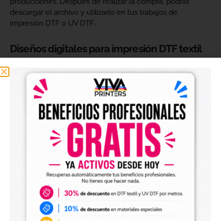
producciones. Después de realizar la compra, podrás
descargar el archivo y utilizarlo en tus trabajos de
impresión DTF o UV DTF.
Diseños digitales para impresión DTF textil
Nuestros
diseños digitales para DTF
son ideales para
crear camisetas, sudaderas, tote bags, ropa infantil,
prendas promocionales y otros productos textiles
personalizados.
Los archivos están pensados para facilitar la preparación
de tus impresiones y ayudarte a crear nuevas colecciones
sin tener que diseñar cada imagen desde cero. Solo
tendrás que adaptar el tamaño a tus necesidades, preparar
el archivo en tu programa de impresión y producirlo con tu
maquinaria DTF.
Diseños digitales para impresión UV DTF
También encontrarás
diseños digitales para UV DTF
,