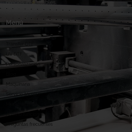
precios inigualables.
Menú
Inicio
Transfer DTF
UV DTF
Personalización
Blog
Maquinaria
Servicio técnico
Muestras DTF
¿Cómo funcionamos?
Preguntas frecuentes