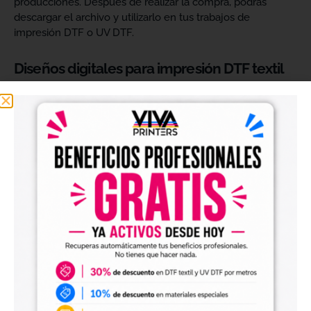
producciones. Después de realizar la compra, podrás
descargar el archivo y utilizarlo en tus trabajos de
impresión DTF o UV DTF.
Diseños digitales para impresión DTF textil
Nuestros
diseños digitales para DTF
son ideales para
crear camisetas, sudaderas, tote bags, ropa infantil,
prendas promocionales y otros productos textiles
personalizados.
Los archivos están pensados para facilitar la preparación
de tus impresiones y ayudarte a crear nuevas colecciones
sin tener que diseñar cada imagen desde cero. Solo
tendrás que adaptar el tamaño a tus necesidades, preparar
el archivo en tu programa de impresión y producirlo con tu
maquinaria DTF.
Diseños digitales para impresión UV DTF
También encontrarás
diseños digitales para UV DTF
,