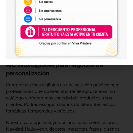
perfectos para personalizar vasos, botellas, termos, cajas,
envases, artículos promocionales y otras superficies rígidas
y lisas.
Estos diseños permiten incorporar nuevas opciones a tu
catálogo de personalización de objetos y preparar
producciones propias utilizando tu impresora UV DTF o tu
proveedor habitual de impresión.
Archivos digitales para negocios de
personalización
Comprar diseños digitales es una solución práctica para
profesionales que quieren ahorrar tiempo, renovar su
catálogo y ofrecer más variedad de productos a sus
clientes. Podrás escoger diseños de diferentes estilos,
temáticas, temporadas y públicos.
Nuestro catálogo incluye opciones para celebraciones,
Navidad, Halloween, deporte, mascotas, frases, diseños