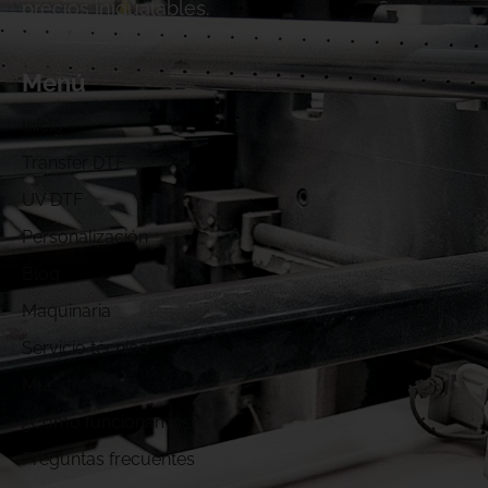
precios inigualables.
Menú
Inicio
Transfer DTF
UV DTF
Personalización
Blog
Maquinaria
Servicio técnico
Muestras DTF
¿Cómo funcionamos?
Preguntas frecuentes