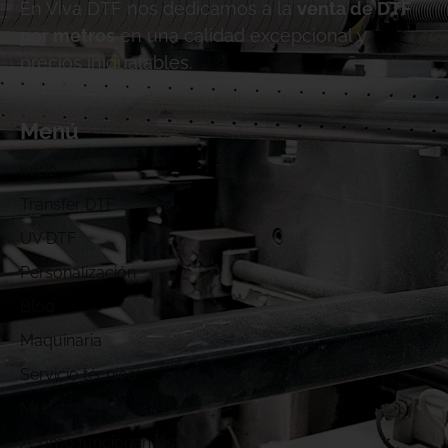
En Viva DTF nos dedicamos a la
venta de DTF
por metros
en una calidad excepcional y
precios inigualables.
Menú
Inicio
Transfer DTF
UV DTF
Personalización
Blog
Maquinaria
Servicio técnico
Muestras DTF
¿Cómo funcionamos?