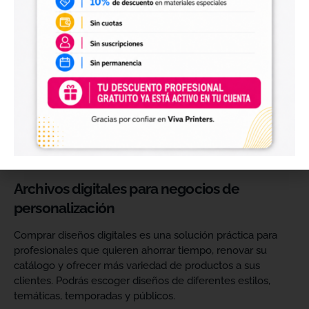
Diseños digitales para impresión UV DTF
También encontrarás
diseños digitales para UV DTF
,
perfectos para personalizar vasos, botellas, termos, cajas,
envases, artículos promocionales y otras superficies rígidas
y lisas.
Estos diseños permiten incorporar nuevas opciones a tu
catálogo de personalización de objetos y preparar
producciones propias utilizando tu impresora UV DTF o tu
proveedor habitual de impresión.
Archivos digitales para negocios de
personalización
Comprar diseños digitales es una solución práctica para
profesionales que quieren ahorrar tiempo, renovar su
catálogo y ofrecer más variedad de productos a sus
clientes. Podrás escoger diseños de diferentes estilos,
temáticas, temporadas y públicos.