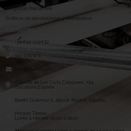
Preguntas frecuentes
Politicas de devoluciones y reembolsos
Contacto
+34 634 019 732
910 039 973
info@vivadtf.com
Gran Vía de Les Corts Catalanes, 784.
Barcelona,España
Benito Gutierrez 6, 28008, Madrid, España
Horario Tienda
Lunes a viernes: 10:00 a 18:00