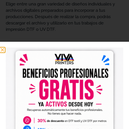
Elige entre una gran variedad de diseños individuales y
archivos digitales preparados para incorporar a tus
producciones. Después de realizar la compra, podrás
descargar el archivo y utilizarlo en tus trabajos de
impresión DTF o UV DTF.
Diseños digitales para impresión DTF textil
Nuestros
diseños digitales para DTF
son ideales para
crear camisetas, sudaderas, tote bags, ropa infantil,
prendas promocionales y otros productos textiles
personalizados.
Los archivos están pensados para facilitar la preparación
de tus impresiones y ayudarte a crear nuevas colecciones
sin tener que diseñar cada imagen desde cero. Solo
tendrás que adaptar el tamaño a tus necesidades, preparar
el archivo en tu programa de impresión y producirlo con tu
maquinaria DTF.