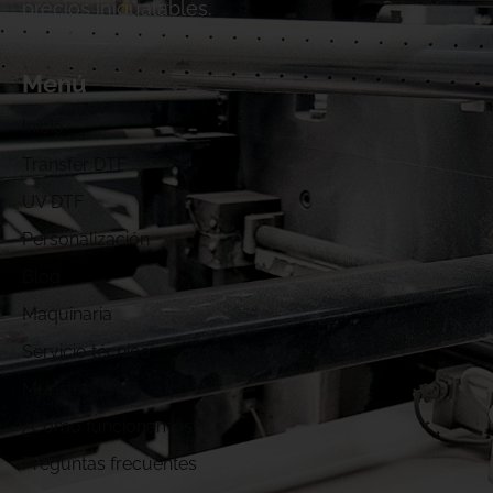
precios inigualables.
Menú
Inicio
Transfer DTF
UV DTF
Personalización
Blog
Maquinaria
Servicio técnico
Muestras DTF
¿Cómo funcionamos?
Preguntas frecuentes