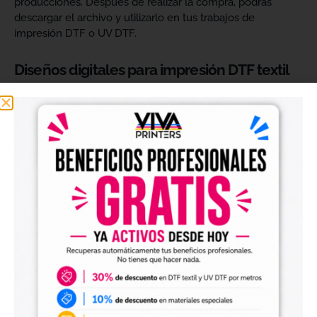
producciones. Después de realizar la compra, podrás
descargar el archivo y utilizarlo en tus trabajos de
impresión DTF o UV DTF.
Diseños digitales para impresión DTF textil
Nuestros
diseños digitales para DTF
son ideales para
crear camisetas, sudaderas, tote bags, ropa infantil,
prendas promocionales y otros productos textiles
personalizados.
Los archivos están pensados para facilitar la preparación
de tus impresiones y ayudarte a crear nuevas colecciones
sin tener que diseñar cada imagen desde cero. Solo
tendrás que adaptar el tamaño a tus necesidades, preparar
el archivo en tu programa de impresión y producirlo con tu
maquinaria DTF.
Diseños digitales para impresión UV DTF
También encontrarás
diseños digitales para UV DTF
,