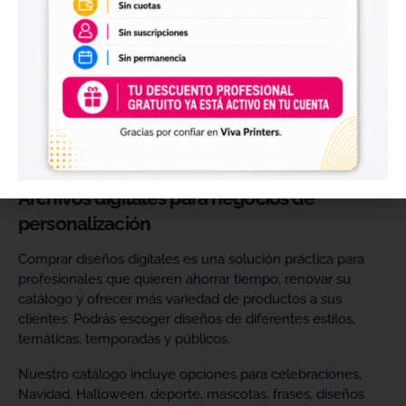
perfectos para personalizar vasos, botellas, termos, cajas,
envases, artículos promocionales y otras superficies rígidas
y lisas.
Estos diseños permiten incorporar nuevas opciones a tu
catálogo de personalización de objetos y preparar
producciones propias utilizando tu impresora UV DTF o tu
proveedor habitual de impresión.
Archivos digitales para negocios de
personalización
Comprar diseños digitales es una solución práctica para
profesionales que quieren ahorrar tiempo, renovar su
catálogo y ofrecer más variedad de productos a sus
clientes. Podrás escoger diseños de diferentes estilos,
temáticas, temporadas y públicos.
Nuestro catálogo incluye opciones para celebraciones,
Navidad, Halloween, deporte, mascotas, frases, diseños