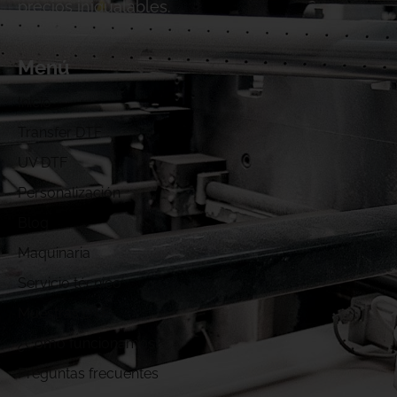
precios inigualables.
Menú
Inicio
Transfer DTF
UV DTF
Personalización
Blog
Maquinaria
Servicio técnico
Muestras DTF
¿Cómo funcionamos?
Preguntas frecuentes