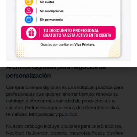
perfectos para personalizar vasos, botellas, termos, cajas,
envases, artículos promocionales y otras superficies rígidas
y lisas.
Estos diseños permiten incorporar nuevas opciones a tu
catálogo de personalización de objetos y preparar
producciones propias utilizando tu impresora UV DTF o tu
proveedor habitual de impresión.
Archivos digitales para negocios de
personalización
Comprar diseños digitales es una solución práctica para
profesionales que quieren ahorrar tiempo, renovar su
catálogo y ofrecer más variedad de productos a sus
clientes. Podrás escoger diseños de diferentes estilos,
temáticas, temporadas y públicos.
Nuestro catálogo incluye opciones para celebraciones,
Navidad, Halloween, deporte, mascotas, frases, diseños