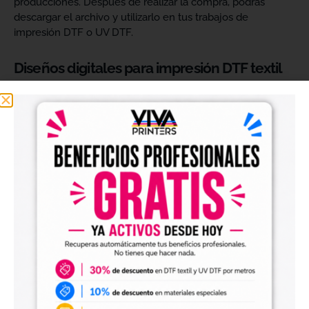
producciones. Después de realizar la compra, podrás
descargar el archivo y utilizarlo en tus trabajos de
impresión DTF o UV DTF.
Diseños digitales para impresión DTF textil
Nuestros
diseños digitales para DTF
son ideales para
crear camisetas, sudaderas, tote bags, ropa infantil,
prendas promocionales y otros productos textiles
personalizados.
Los archivos están pensados para facilitar la preparación
de tus impresiones y ayudarte a crear nuevas colecciones
sin tener que diseñar cada imagen desde cero. Solo
tendrás que adaptar el tamaño a tus necesidades, preparar
el archivo en tu programa de impresión y producirlo con tu
maquinaria DTF.
Diseños digitales para impresión UV DTF
También encontrarás
diseños digitales para UV DTF
,