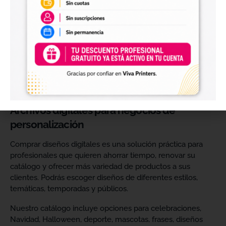
perfectos para personalizar vasos, botellas, termos, cajas,
envases, artículos promocionales y otras superficies rígidas
y lisas.
Estos diseños permiten incorporar nuevas opciones a tu
catálogo de personalización de objetos y preparar
producciones propias utilizando tu impresora UV DTF o tu
proveedor habitual de impresión.
Archivos digitales para negocios de
personalización
Comprar diseños digitales es una solución práctica para
profesionales que quieren ahorrar tiempo, renovar su
catálogo y ofrecer más variedad de productos a sus
clientes. Podrás escoger diseños de diferentes estilos,
temáticas, temporadas y públicos.
Nuestro catálogo incluye opciones para celebraciones,
Navidad, Halloween, deporte, mascotas, frases, diseños