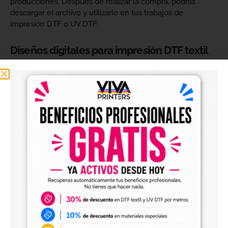
producciones. Después de realizar la compra, podrás
descargar el archivo y utilizarlo en tus trabajos de
impresión DTF o UV DTF.
Diseños digitales para impresión DTF textil
Nuestros
diseños digitales para DTF
son ideales para
crear camisetas, sudaderas, tote bags, ropa infantil,
prendas promocionales y otros productos textiles
personalizados.
Los archivos están pensados para facilitar la preparación
de tus impresiones y ayudarte a crear nuevas colecciones
sin tener que diseñar cada imagen desde cero. Solo
tendrás que adaptar el tamaño a tus necesidades, preparar
el archivo en tu programa de impresión y producirlo con tu
maquinaria DTF.
Diseños digitales para impresión UV DTF
También encontrarás
diseños digitales para UV DTF
,