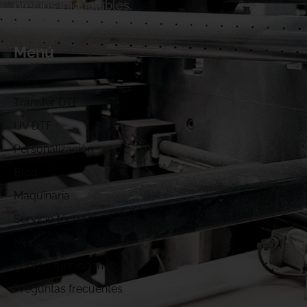
precios inigualables.
Menú
Inicio
Transfer DTF
UV DTF
Personalización
Blog
Maquinaria
Servicio técnico
Muestras DTF
¿Cómo funcionamos?
Preguntas frecuentes