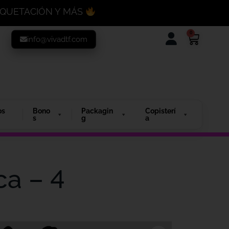
MAQUETACIÓN Y MÁS
0
info@vivadtf.com
os
Bono
Packagin
Copisterí
s
g
a
ca – 4