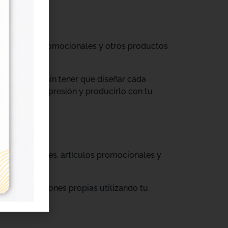
til, prendas promocionales y otros productos
colecciones sin tener que diseñar cada
ograma de impresión y producirlo con tu
, cajas, envases, artículos promocionales y
rar producciones propias utilizando tu