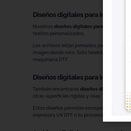
Diseños digitales para impresión 
Nuestros
diseños digitales para DTF
son ide
textiles personalizados.
Los archivos están pensados para facilitar l
imagen desde cero. Solo tendrás que adaptar
maquinaria DTF.
Diseños digitales para impresió
También encontrarás
diseños digitales para
otras superficies rígidas y lisas.
Estos diseños permiten incorporar nuevas op
impresora UV DTF o tu proveedor habitual d