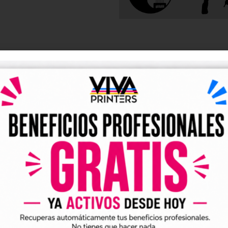
DESCRIPCIÓN
y UV DTF listos para descarga
tales DTF y UV DTF
, creados para talleres de impresión, ne
go de forma rápida y sencilla.
ividuales y archivos digitales preparados para incorporar a 
arlo en tus trabajos de impresión DTF o UV DTF.