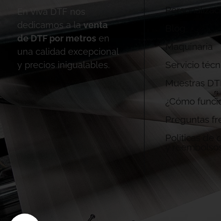
Personalizac
En Viva DTF nos
dedicamos a la
venta
Blog
de DTF por metros
en
Maquinaria
una calidad excepcional
Servicio técn
y precios inigualables.
Muestras DT
¿Cómo funci
Preguntas fr
Politicas de
y reembolso