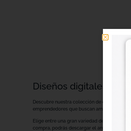
Diseños digitales DTF 
Descubre nuestra colección de
diseños digi
emprendedores que buscan ampliar su catálo
Elige entre una gran variedad de diseños ind
compra, podrás descargar el archivo y utiliz