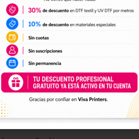
DTF textil
ales para crear camisetas, sudaderas, tote bags, ropa infan
a preparación de tus impresiones y ayudarte a crear nuevas 
 el tamaño a tus necesidades, preparar el archivo en tu pr
n UV DTF
 UV DTF
, perfectos para personalizar vasos, botellas, termos
ciones a tu catálogo de personalización de objetos y prepa
e impresión.