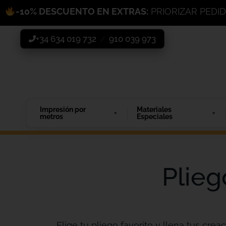
-10% DESCUENTO EN EXTRAS:
PRIORIZAR PEDI
+34 634 019 732
910 039 973
/
Impresión por
Materiales
metros
Especiales
Plieg
Elige tu pliego favorito y llena tus creac