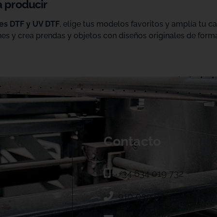
a producir
les DTF y UV DTF
, elige tus modelos favoritos y amplía tu 
es y crea prendas y objetos con diseños originales de forma
Contacto
+34 634 019 732
910 039 973