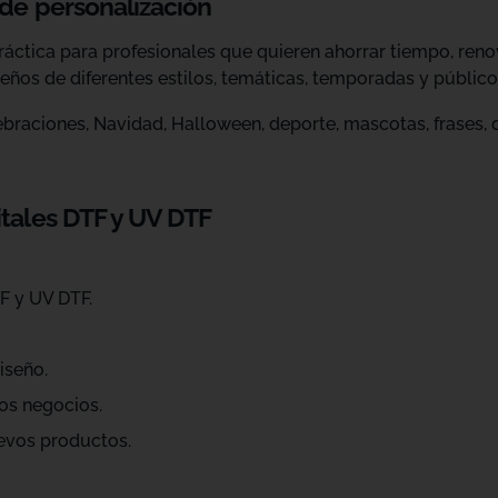
 de personalización
ráctica para profesionales que quieren ahorrar tiempo, ren
eños de diferentes estilos, temáticas, temporadas y público
raciones, Navidad, Halloween, deporte, mascotas, frases, dis
itales DTF y UV DTF
F y UV DTF.
iseño.
os negocios.
evos productos.