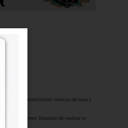
r
gocios de personalización, marcas de ropa y
tus producciones. Después de realizar la