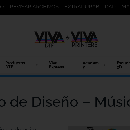
DO – REVISAR ARCHIVOS – EXTRADURABILIDAD – 
Productos
Viva
Academ
Escud
DTF
Express
y
3D
o de Diseño – Músi
iones de estilo.