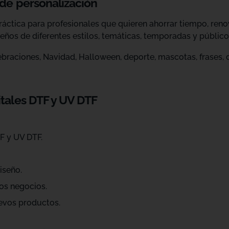
 de personalización
ráctica para profesionales que quieren ahorrar tiempo, ren
eños de diferentes estilos, temáticas, temporadas y público
raciones, Navidad, Halloween, deporte, mascotas, frases, dis
itales DTF y UV DTF
F y UV DTF.
iseño.
os negocios.
evos productos.