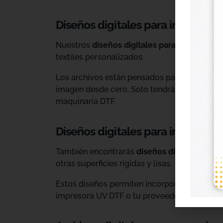
Diseños digitales para impresión 
Nuestros
diseños digitales para DTF
son ide
textiles personalizados.
Los archivos están pensados para facilitar l
imagen desde cero. Solo tendrás que adaptar
maquinaria DTF.
Diseños digitales para impresió
También encontrarás
diseños digitales para
otras superficies rígidas y lisas.
Estos diseños permiten incorporar nuevas op
impresora UV DTF o tu proveedor habitual d