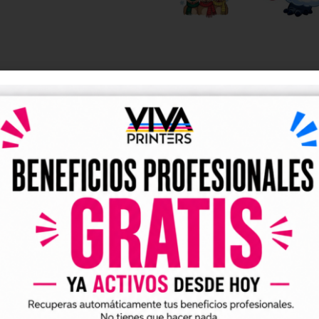
DESCRIPCIÓN
y UV DTF listos para descarga
tales DTF y UV DTF
, creados para talleres de impresión, ne
go de forma rápida y sencilla.
ividuales y archivos digitales preparados para incorporar a 
arlo en tus trabajos de impresión DTF o UV DTF.