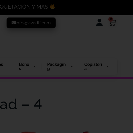
MAQUETACIÓN Y MÁS
0
info@vivadtf.com
os
Bono
Packagin
Copisterí
s
g
a
ad – 4