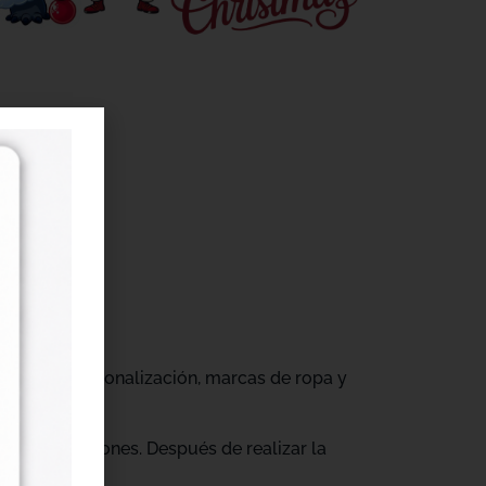
r
gocios de personalización, marcas de ropa y
tus producciones. Después de realizar la