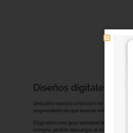
Diseños digitales DTF 
Descubre nuestra colección de
diseños digi
emprendedores que buscan ampliar su catálo
Elige entre una gran variedad de diseños ind
compra, podrás descargar el archivo y utiliz