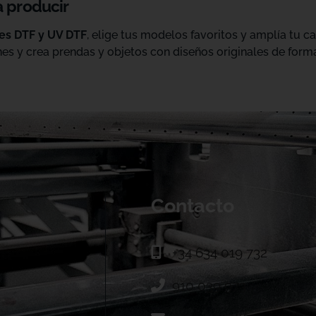
a producir
les DTF y UV DTF
, elige tus modelos favoritos y amplía tu 
es y crea prendas y objetos con diseños originales de forma
Contacto
+34 634 019 732
910 039 973