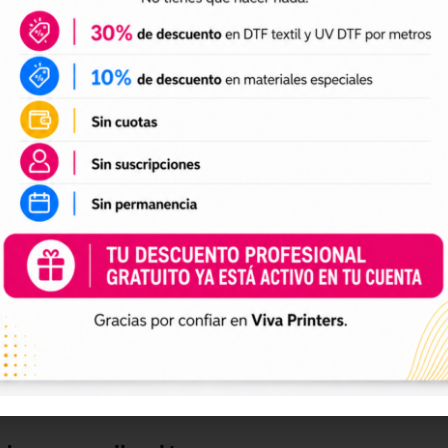
DTF textil
ales para crear camisetas, sudaderas, tote bags, ropa infan
a preparación de tus impresiones y ayudarte a crear nuevas 
 el tamaño a tus necesidades, preparar el archivo en tu pr
n UV DTF
 UV DTF
, perfectos para personalizar vasos, botellas, termos
ciones a tu catálogo de personalización de objetos y prepa
e impresión.