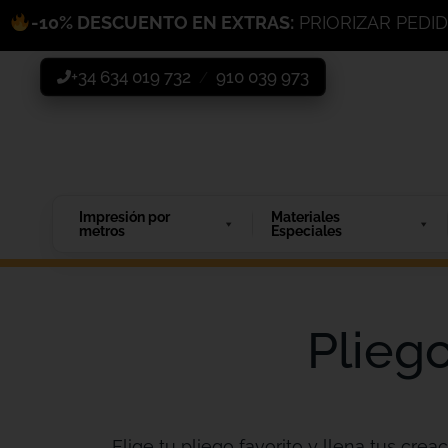
-10% DESCUENTO EN EXTRAS:
PRIORIZAR PEDI
+34 634 019 732
910 039 973
/
Impresión por
Materiales
metros
Especiales
Plieg
Elige tu pliego favorito y llena tus creac