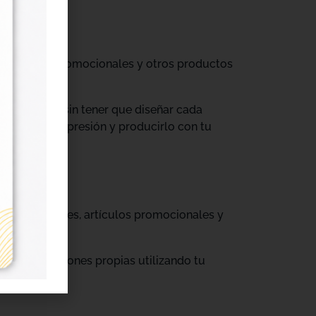
til, prendas promocionales y otros productos
colecciones sin tener que diseñar cada
ograma de impresión y producirlo con tu
, cajas, envases, artículos promocionales y
rar producciones propias utilizando tu