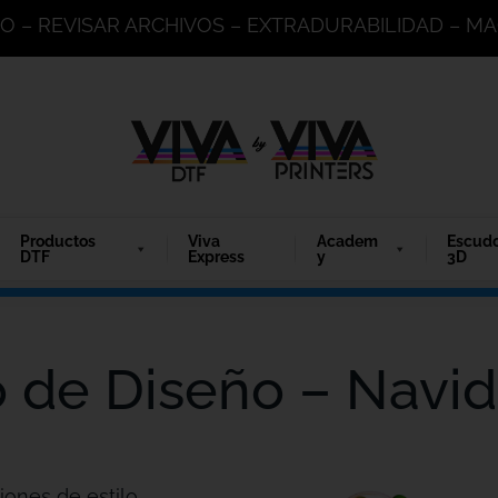
DO – REVISAR ARCHIVOS – EXTRADURABILIDAD – 
Productos
Viva
Academ
Escud
DTF
Express
y
3D
o de Diseño – Navid
iones de estilo.