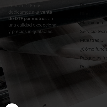
Personalizac
En Viva DTF nos
dedicamos a la
venta
Blog
de DTF por metros
en
Maquinaria
una calidad excepcional
Servicio técn
y precios inigualables.
Muestras DT
¿Cómo funci
Preguntas fr
Politicas de
y reembolso