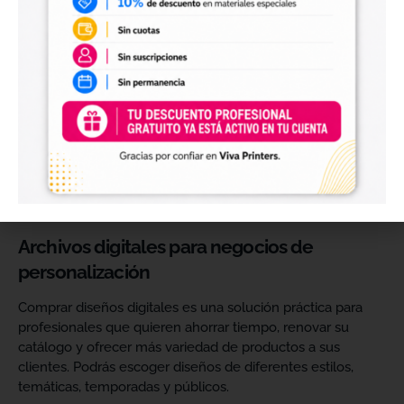
Diseños digitales para impresión UV DTF
También encontrarás
diseños digitales para UV DTF
,
perfectos para personalizar vasos, botellas, termos, cajas,
envases, artículos promocionales y otras superficies rígidas
y lisas.
Estos diseños permiten incorporar nuevas opciones a tu
catálogo de personalización de objetos y preparar
producciones propias utilizando tu impresora UV DTF o tu
proveedor habitual de impresión.
Archivos digitales para negocios de
personalización
Comprar diseños digitales es una solución práctica para
profesionales que quieren ahorrar tiempo, renovar su
catálogo y ofrecer más variedad de productos a sus
clientes. Podrás escoger diseños de diferentes estilos,
temáticas, temporadas y públicos.