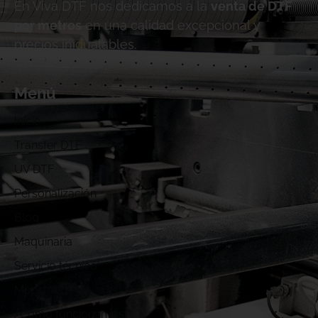
En Viva DTF nos dedicamos a la
venta de DTF
por metros
en una calidad excepcional y
precios inigualables.
Menú
Inicio
Transfer DTF
UV DTF
Personalización
Blog
Maquinaria
Servicio técnico
Muestras DTF
¿Cómo funcionamos?