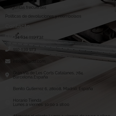
Preguntas frecuentes
Politicas de devoluciones y reembolsos
Contacto
+34 634 019 732
910 039 973
info@vivadtf.com
Gran Vía de Les Corts Catalanes, 784.
Barcelona,España
Benito Gutierrez 6, 28008, Madrid, España
Horario Tienda
Lunes a viernes: 10:00 a 18:00