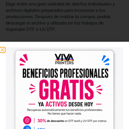
Elige entre una gran variedad de diseños individuales y
archivos digitales preparados para incorporar a tus
producciones. Después de realizar la compra, podrás
descargar el archivo y utilizarlo en tus trabajos de
impresión DTF o UV DTF.
Diseños digitales para impresión DTF textil
Nuestros
diseños digitales para DTF
son ideales para
crear camisetas, sudaderas, tote bags, ropa infantil,
prendas promocionales y otros productos textiles
personalizados.
Los archivos están pensados para facilitar la preparación
de tus impresiones y ayudarte a crear nuevas colecciones
sin tener que diseñar cada imagen desde cero. Solo
tendrás que adaptar el tamaño a tus necesidades, preparar
el archivo en tu programa de impresión y producirlo con tu
maquinaria DTF.