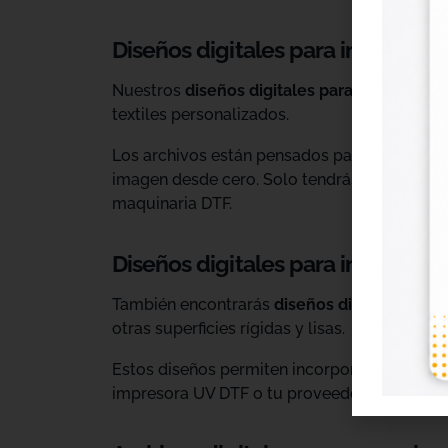
Diseños digitales para impresión 
Nuestros
diseños digitales para DTF
son ide
textiles personalizados.
Los archivos están pensados para facilitar l
imagen desde cero. Solo tendrás que adaptar
maquinaria DTF.
Diseños digitales para impresió
También encontrarás
diseños digitales para
otras superficies rígidas y lisas.
Estos diseños permiten incorporar nuevas op
impresora UV DTF o tu proveedor habitual d