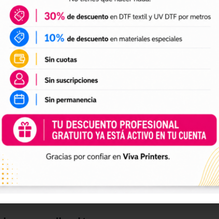
DTF textil
ales para crear camisetas, sudaderas, tote bags, ropa infan
a preparación de tus impresiones y ayudarte a crear nuevas 
 el tamaño a tus necesidades, preparar el archivo en tu pr
n UV DTF
 UV DTF
, perfectos para personalizar vasos, botellas, termos
ciones a tu catálogo de personalización de objetos y prepa
e impresión.