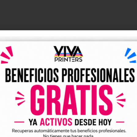
DESCRIPCIÓN
y UV DTF listos para descarga
tales DTF y UV DTF
, creados para talleres de impresión, ne
go de forma rápida y sencilla.
ividuales y archivos digitales preparados para incorporar a 
arlo en tus trabajos de impresión DTF o UV DTF.