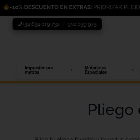
-10% DESCUENTO EN EXTRAS:
PRIORIZAR PEDI
+34 634 019 732
910 039 973
/
Impresión por
Materiales
metros
Especiales
Pliego 
Elige tu pliego favorito y llena tus creac