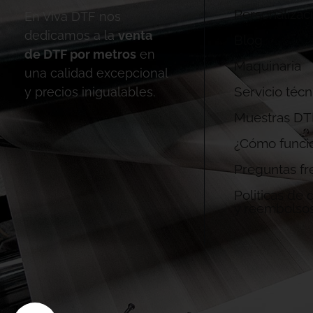
Personalizac
En Viva DTF nos
dedicamos a la
venta
Blog
de DTF por metros
en
Maquinaria
una calidad excepcional
Servicio técn
y precios inigualables.
Muestras DT
¿Cómo funci
Preguntas fr
Politicas de
y reembolso