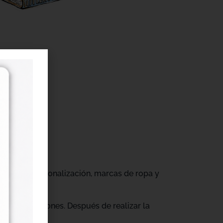
r
gocios de personalización, marcas de ropa y
tus producciones. Después de realizar la