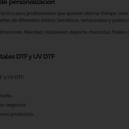
 de personalización
ráctica para profesionales que quieren ahorrar tiempo, ren
eños de diferentes estilos, temáticas, temporadas y público
raciones, Navidad, Halloween, deporte, mascotas, frases, dis
itales DTF y UV DTF
F y UV DTF.
iseño.
os negocios.
evos productos.