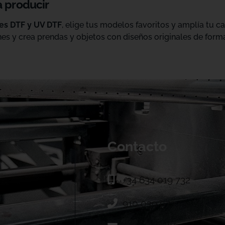
a producir
les DTF y UV DTF
, elige tus modelos favoritos y amplía tu 
es y crea prendas y objetos con diseños originales de forma
Contacto
+34 634 019 732
910 039 973