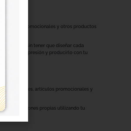
til, prendas promocionales y otros productos
colecciones sin tener que diseñar cada
ograma de impresión y producirlo con tu
, cajas, envases, artículos promocionales y
rar producciones propias utilizando tu