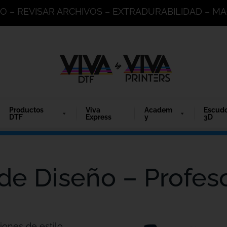
DO – REVISAR ARCHIVOS – EXTRADURABILIDAD – 
Productos
Viva
Academ
Escud
DTF
Express
y
3D
de Diseño – Profes
iones de estilo.