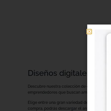
Diseños digitales DTF 
Descubre nuestra colección de
diseños digi
emprendedores que buscan ampliar su catálo
Elige entre una gran variedad de diseños ind
compra, podrás descargar el archivo y utiliz