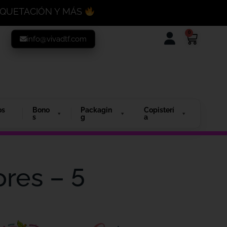
MAQUETACIÓN Y MÁS
0
info@vivadtf.com
os
Bono
Packagin
Copisterí
s
g
a
ores – 5