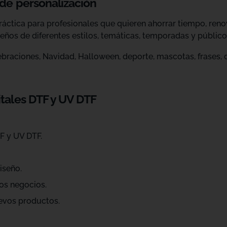
 de personalización
ráctica para profesionales que quieren ahorrar tiempo, ren
eños de diferentes estilos, temáticas, temporadas y público
raciones, Navidad, Halloween, deporte, mascotas, frases, dis
itales DTF y UV DTF
F y UV DTF.
iseño.
os negocios.
evos productos.