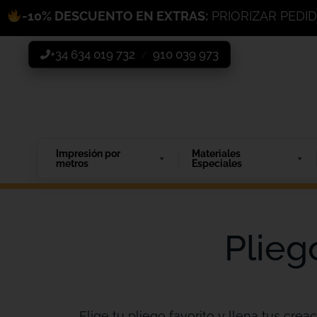
-10% DESCUENTO EN EXTRAS:
PRIORIZAR PEDI
+34 634 019 732
910 039 973
/
Impresión por
Materiales
metros
Especiales
Plieg
Elige tu pliego favorito y llena tus creac