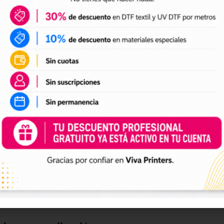
DTF textil
ales para crear camisetas, sudaderas, tote bags, ropa infan
a preparación de tus impresiones y ayudarte a crear nuevas 
 el tamaño a tus necesidades, preparar el archivo en tu pr
n UV DTF
 UV DTF
, perfectos para personalizar vasos, botellas, termos
ciones a tu catálogo de personalización de objetos y prepa
e impresión.