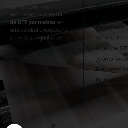
Personalizac
En Viva DTF nos
dedicamos a la
venta
Blog
de DTF por metros
en
Maquinaria
una calidad excepcional
Servicio técn
y precios inigualables.
Muestras DT
¿Cómo funci
Preguntas fr
Politicas de
y reembolso