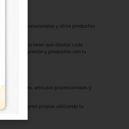
til, prendas promocionales y otros productos
colecciones sin tener que diseñar cada
ograma de impresión y producirlo con tu
, cajas, envases, artículos promocionales y
rar producciones propias utilizando tu