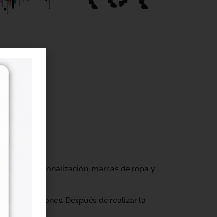
r
gocios de personalización, marcas de ropa y
tus producciones. Después de realizar la