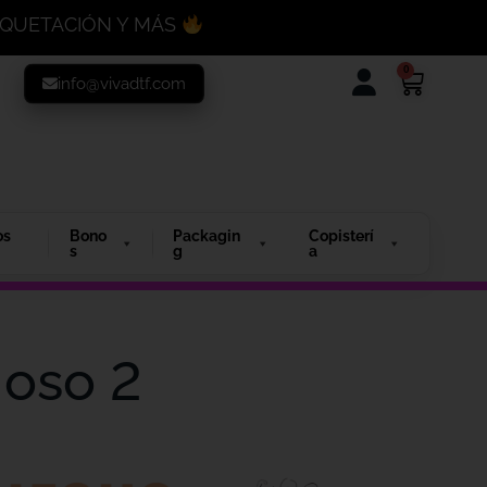
MAQUETACIÓN Y MÁS
0
info@vivadtf.com
os
Bono
Packagin
Copisterí
s
g
a
ioso 2