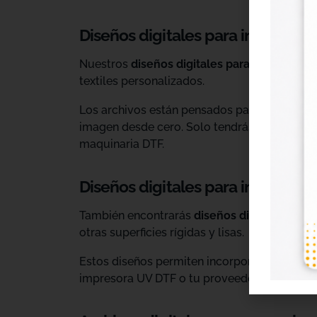
Diseños digitales para impresión 
Nuestros
diseños digitales para DTF
son ide
textiles personalizados.
Los archivos están pensados para facilitar l
imagen desde cero. Solo tendrás que adaptar
maquinaria DTF.
Diseños digitales para impresió
También encontrarás
diseños digitales para
otras superficies rígidas y lisas.
Estos diseños permiten incorporar nuevas op
impresora UV DTF o tu proveedor habitual d