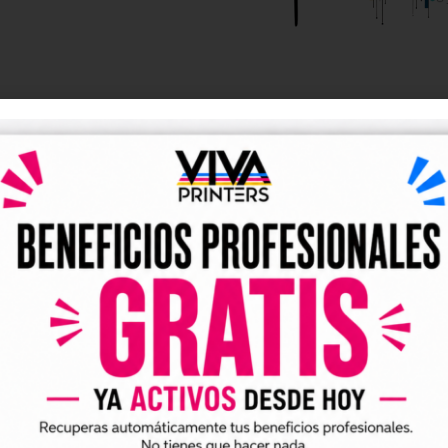
DESCRIPCIÓN
y UV DTF listos para descarga
tales DTF y UV DTF
, creados para talleres de impresión, ne
go de forma rápida y sencilla.
ividuales y archivos digitales preparados para incorporar a 
arlo en tus trabajos de impresión DTF o UV DTF.