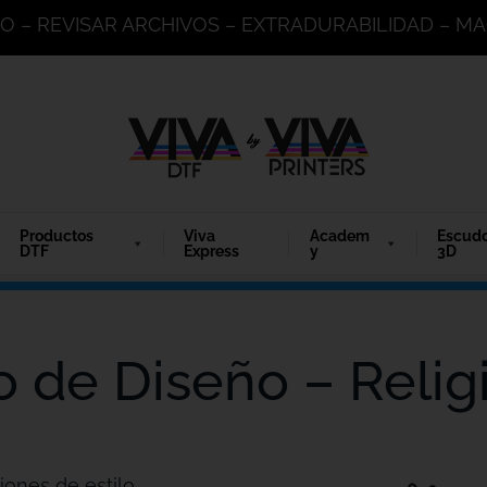
DO – REVISAR ARCHIVOS – EXTRADURABILIDAD – 
Productos
Viva
Academ
Escud
DTF
Express
y
3D
o de Diseño – Relig
iones de estilo.