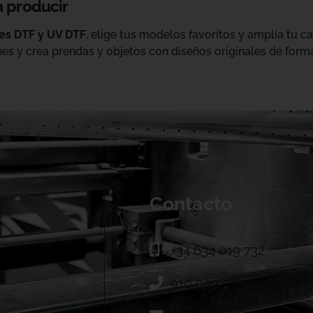
a producir
les DTF y UV DTF
, elige tus modelos favoritos y amplía tu 
es y crea prendas y objetos con diseños originales de forma
Contacto
+34 634 019 732
910 039 973