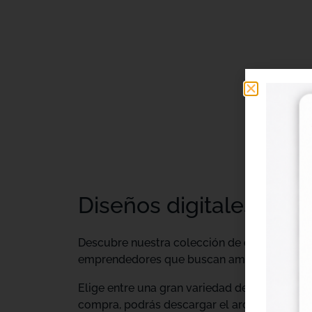
Diseños digitales DTF 
Descubre nuestra colección de
diseños digi
emprendedores que buscan ampliar su catálo
Elige entre una gran variedad de diseños ind
compra, podrás descargar el archivo y utiliz