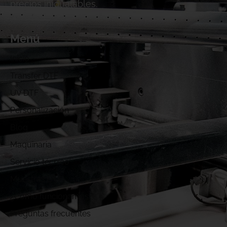
precios inigualables.
Menú
Inicio
Transfer DTF
UV DTF
Personalización
Blog
Maquinaria
Servicio técnico
Muestras DTF
¿Cómo funcionamos?
Preguntas frecuentes