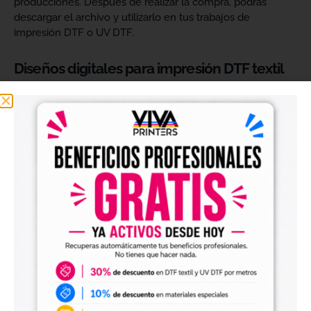
producciones. Después de realizar la compra, podrás
descargar el archivo y utilizarlo en tus trabajos de
impresión DTF o UV DTF.
Diseños digitales para impresión DTF textil
Nuestros
diseños digitales para DTF
son ideales para
crear camisetas, sudaderas, tote bags, ropa infantil,
prendas promocionales y otros productos textiles
personalizados.
Los archivos están pensados para facilitar la preparación
de tus impresiones y ayudarte a crear nuevas colecciones
sin tener que diseñar cada imagen desde cero. Solo
tendrás que adaptar el tamaño a tus necesidades, preparar
el archivo en tu programa de impresión y producirlo con tu
maquinaria DTF.
Diseños digitales para impresión UV DTF
También encontrarás
diseños digitales para UV DTF
,