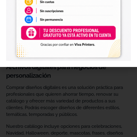
perfectos para personalizar vasos, botellas, termos, cajas,
envases, artículos promocionales y otras superficies rígidas
y lisas.
Estos diseños permiten incorporar nuevas opciones a tu
catálogo de personalización de objetos y preparar
producciones propias utilizando tu impresora UV DTF o tu
proveedor habitual de impresión.
Archivos digitales para negocios de
personalización
Comprar diseños digitales es una solución práctica para
profesionales que quieren ahorrar tiempo, renovar su
catálogo y ofrecer más variedad de productos a sus
clientes. Podrás escoger diseños de diferentes estilos,
temáticas, temporadas y públicos.
Nuestro catálogo incluye opciones para celebraciones,
Navidad, Halloween, deporte, mascotas, frases, diseños