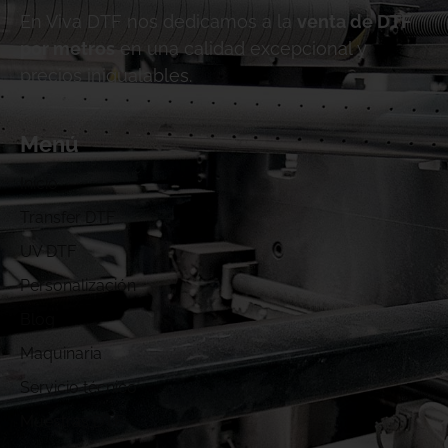
En Viva DTF nos dedicamos a la
venta de DTF
por metros
en una calidad excepcional y
precios inigualables.
Menú
Inicio
Transfer DTF
UV DTF
Personalización
Blog
Maquinaria
Servicio técnico
Muestras DTF