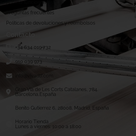
¿Cómo funcionamos?
Preguntas frecuentes
Politicas de devoluciones y reembolsos
Contacto
+34 634 019 732
910 039 973
info@vivadtf.com
Gran Vía de Les Corts Catalanes, 784.
Barcelona,España
Benito Gutierrez 6, 28008, Madrid, España
Horario Tienda
Lunes a viernes: 10:00 a 18:00