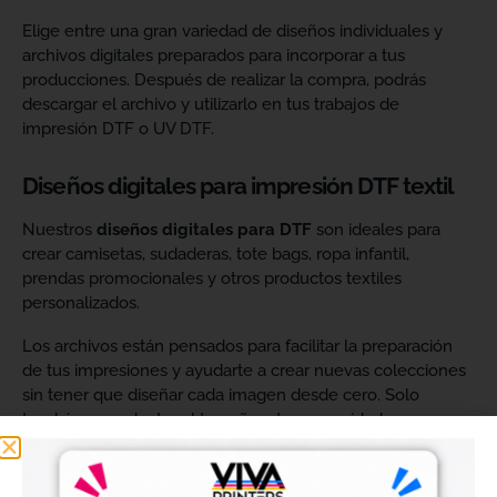
Elige entre una gran variedad de diseños individuales y
archivos digitales preparados para incorporar a tus
producciones. Después de realizar la compra, podrás
descargar el archivo y utilizarlo en tus trabajos de
impresión DTF o UV DTF.
Diseños digitales para impresión DTF textil
Nuestros
diseños digitales para DTF
son ideales para
crear camisetas, sudaderas, tote bags, ropa infantil,
prendas promocionales y otros productos textiles
personalizados.
Los archivos están pensados para facilitar la preparación
de tus impresiones y ayudarte a crear nuevas colecciones
sin tener que diseñar cada imagen desde cero. Solo
tendrás que adaptar el tamaño a tus necesidades, preparar
el archivo en tu programa de impresión y producirlo con tu
maquinaria DTF.