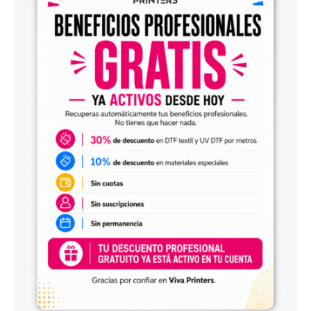
Diseños digitales para impresión UV DTF
También encontrarás
diseños digitales para UV DTF
,
perfectos para personalizar vasos, botellas, termos, cajas,
envases, artículos promocionales y otras superficies rígidas
y lisas.
Estos diseños permiten incorporar nuevas opciones a tu
catálogo de personalización de objetos y preparar
producciones propias utilizando tu impresora UV DTF o tu
proveedor habitual de impresión.
Archivos digitales para negocios de
personalización
Comprar diseños digitales es una solución práctica para
profesionales que quieren ahorrar tiempo, renovar su
catálogo y ofrecer más variedad de productos a sus
clientes. Podrás escoger diseños de diferentes estilos,
temáticas, temporadas y públicos.