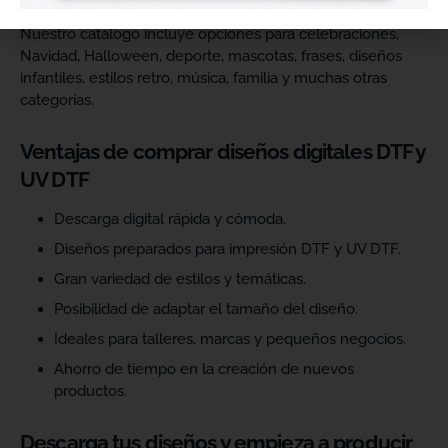
Nuestro catálogo incluye opciones para celebraciones,
Navidad, Halloween, deporte, mascotas, frases, diseños
infantiles, estilos retro, música, familia y muchas otras
categorías.
Ventajas de comprar diseños digitales DTF y
UV DTF
Descarga digital rápida y cómoda.
Diseños preparados para impresión DTF y UV DTF.
Gran variedad de estilos y temáticas.
Posibilidad de adaptar el tamaño del diseño.
Ideales para talleres, marcas y pequeños negocios.
Ahorro de tiempo en la creación de nuevos
productos.
Descarga tus diseños y empieza a producir