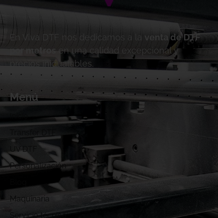
En Viva DTF nos dedicamos a la
venta de DTF
por metros
en una calidad excepcional y
precios inigualables.
Menú
Inicio
Transfer DTF
UV DTF
Personalización
Blog
Maquinaria
Servicio técnico