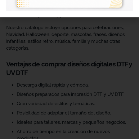
catálogo y ofrecer más variedad de productos a sus
clientes. Podrás escoger diseños de diferentes estilos,
temáticas, temporadas y públicos.
Nuestro catálogo incluye opciones para celebraciones,
Navidad, Halloween, deporte, mascotas, frases, diseños
infantiles, estilos retro, música, familia y muchas otras
categorías.
Ventajas de comprar diseños digitales DTF y
UV DTF
Descarga digital rápida y cómoda.
Diseños preparados para impresión DTF y UV DTF.
Gran variedad de estilos y temáticas.
Posibilidad de adaptar el tamaño del diseño.
Ideales para talleres, marcas y pequeños negocios.
Ahorro de tiempo en la creación de nuevos
productos.