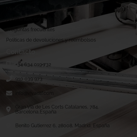
Muestras DTF
¿Cómo funcionamos?
Preguntas frecuentes
Politicas de devoluciones y reembolsos
Contacto
+34 634 019 732
910 039 973
info@vivadtf.com
Gran Vía de Les Corts Catalanes, 784.
Barcelona,España
Benito Gutierrez 6, 28008, Madrid, España