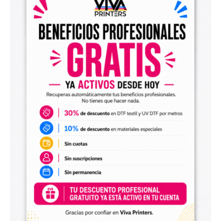
el archivo en tu programa de impresión y producirlo con tu
maquinaria DTF.
Diseños digitales para impresión UV DTF
También encontrarás
diseños digitales para UV DTF
,
perfectos para personalizar vasos, botellas, termos, cajas,
envases, artículos promocionales y otras superficies rígidas
y lisas.
Estos diseños permiten incorporar nuevas opciones a tu
catálogo de personalización de objetos y preparar
producciones propias utilizando tu impresora UV DTF o tu
proveedor habitual de impresión.
Archivos digitales para negocios de
personalización
Comprar diseños digitales es una solución práctica para
profesionales que quieren ahorrar tiempo, renovar su