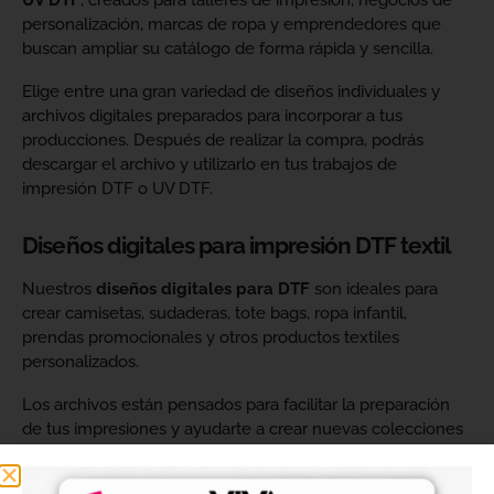
UV DTF
, creados para talleres de impresión, negocios de
personalización, marcas de ropa y emprendedores que
buscan ampliar su catálogo de forma rápida y sencilla.
Elige entre una gran variedad de diseños individuales y
archivos digitales preparados para incorporar a tus
producciones. Después de realizar la compra, podrás
descargar el archivo y utilizarlo en tus trabajos de
impresión DTF o UV DTF.
Diseños digitales para impresión DTF textil
Nuestros
diseños digitales para DTF
son ideales para
crear camisetas, sudaderas, tote bags, ropa infantil,
prendas promocionales y otros productos textiles
personalizados.
Los archivos están pensados para facilitar la preparación
de tus impresiones y ayudarte a crear nuevas colecciones
sin tener que diseñar cada imagen desde cero. Solo
tendrás que adaptar el tamaño a tus necesidades, preparar