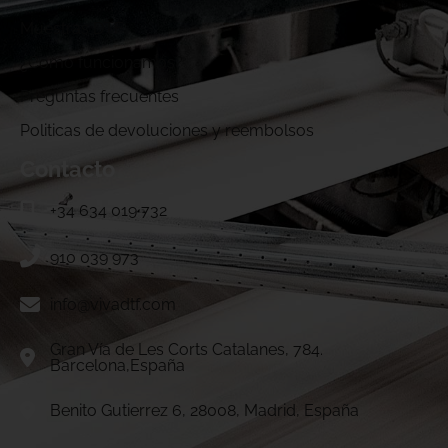
Muestras DTF
¿Cómo funcionamos?
Preguntas frecuentes
Politicas de devoluciones y reembolsos
Contacto
+34 634 019 732
910 039 973
info@vivadtf.com
Gran Vía de Les Corts Catalanes, 784.
Barcelona,España
Benito Gutierrez 6, 28008, Madrid, España