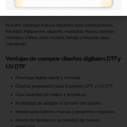
catálogo y ofrecer más variedad de productos a sus
clientes. Podrás escoger diseños de diferentes estilos,
temáticas, temporadas y públicos.
Nuestro catálogo incluye opciones para celebraciones,
Navidad, Halloween, deporte, mascotas, frases, diseños
infantiles, estilos retro, música, familia y muchas otras
categorías.
Ventajas de comprar diseños digitales DTF y
UV DTF
Descarga digital rápida y cómoda.
Diseños preparados para impresión DTF y UV DTF.
Gran variedad de estilos y temáticas.
Posibilidad de adaptar el tamaño del diseño.
Ideales para talleres, marcas y pequeños negocios.
Ahorro de tiempo en la creación de nuevos
productos.