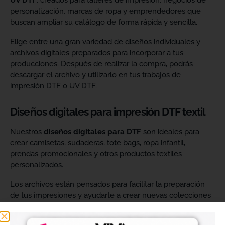
UV DTF
, creados para talleres de impresión, negocios de
personalización, marcas de ropa y emprendedores que
buscan ampliar su catálogo de forma rápida y sencilla.
Elige entre una gran variedad de diseños individuales y
archivos digitales preparados para incorporar a tus
producciones. Después de realizar la compra, podrás
descargar el archivo y utilizarlo en tus trabajos de
impresión DTF o UV DTF.
Diseños digitales para impresión DTF textil
Nuestros
diseños digitales para DTF
son ideales para
crear camisetas, sudaderas, tote bags, ropa infantil,
prendas promocionales y otros productos textiles
personalizados.
Los archivos están pensados para facilitar la preparación
de tus impresiones y ayudarte a crear nuevas colecciones
sin tener que diseñar cada imagen desde cero. Solo
tendrás que adaptar el tamaño a tus necesidades, preparar