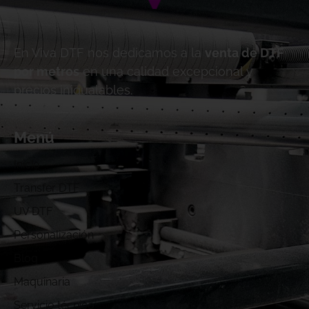
En Viva DTF nos dedicamos a la
venta de DTF
por metros
en una calidad excepcional y
precios inigualables.
Menú
Inicio
Transfer DTF
UV DTF
Personalización
Blog
Maquinaria
Servicio técnico