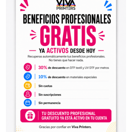
el archivo en tu programa de impresión y producirlo con tu
maquinaria DTF.
Diseños digitales para impresión UV DTF
También encontrarás
diseños digitales para UV DTF
,
perfectos para personalizar vasos, botellas, termos, cajas,
envases, artículos promocionales y otras superficies rígidas
y lisas.
Estos diseños permiten incorporar nuevas opciones a tu
catálogo de personalización de objetos y preparar
producciones propias utilizando tu impresora UV DTF o tu
proveedor habitual de impresión.
Archivos digitales para negocios de
personalización
Comprar diseños digitales es una solución práctica para
profesionales que quieren ahorrar tiempo, renovar su