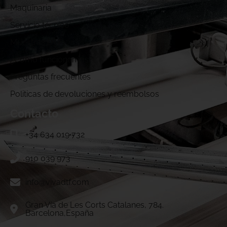
Maquinaria
Servicio técnico
Muestras DTF
¿Cómo funcionamos?
Preguntas frecuentes
Politicas de devoluciones y reembolsos
Contacto
+34 634 019 732
910 039 973
info@vivadtf.com
Gran Vía de Les Corts Catalanes, 784.
Barcelona,España