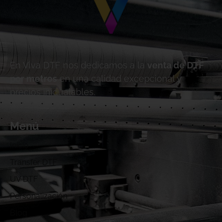
En Viva DTF nos dedicamos a la
venta de DTF
por metros
en una calidad excepcional y
precios inigualables.
Menú
Inicio
Transfer DTF
UV DTF
Personalización
Blog