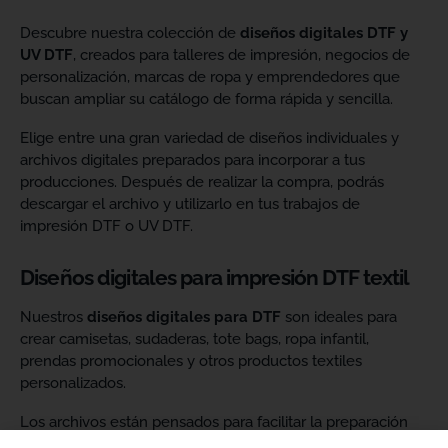
Descubre nuestra colección de
diseños digitales DTF y
UV DTF
, creados para talleres de impresión, negocios de
personalización, marcas de ropa y emprendedores que
buscan ampliar su catálogo de forma rápida y sencilla.
Elige entre una gran variedad de diseños individuales y
archivos digitales preparados para incorporar a tus
producciones. Después de realizar la compra, podrás
descargar el archivo y utilizarlo en tus trabajos de
impresión DTF o UV DTF.
Diseños digitales para impresión DTF textil
Nuestros
diseños digitales para DTF
son ideales para
crear camisetas, sudaderas, tote bags, ropa infantil,
prendas promocionales y otros productos textiles
personalizados.
Los archivos están pensados para facilitar la preparación
de tus impresiones y ayudarte a crear nuevas colecciones