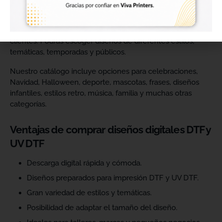
Comprar diseños digitales es una solución práctica para
profesionales que quieren ahorrar tiempo, renovar su
catálogo y ofrecer más variedad de productos a sus
clientes. Podrás escoger diseños de diferentes estilos,
temáticas, temporadas y públicos.
Nuestro catálogo incluye opciones para celebraciones,
Navidad, Halloween, deporte, mascotas, frases, diseños
infantiles, estilos retro, música, familia y muchas otras
categorías.
Ventajas de comprar diseños digitales DTF y
UV DTF
Descarga digital rápida y cómoda.
Diseños preparados para impresión DTF y UV DTF.
Gran variedad de estilos y temáticas.
Posibilidad de adaptar el tamaño del diseño.