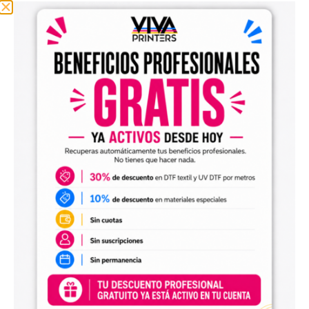
sin tener que diseñar cada imagen desde cero. Solo
tendrás que adaptar el tamaño a tus necesidades, preparar
el archivo en tu programa de impresión y producirlo con tu
maquinaria DTF.
Diseños digitales para impresión UV DTF
También encontrarás
diseños digitales para UV DTF
,
perfectos para personalizar vasos, botellas, termos, cajas,
envases, artículos promocionales y otras superficies rígidas
y lisas.
Estos diseños permiten incorporar nuevas opciones a tu
catálogo de personalización de objetos y preparar
producciones propias utilizando tu impresora UV DTF o tu
proveedor habitual de impresión.
Archivos digitales para negocios de
personalización