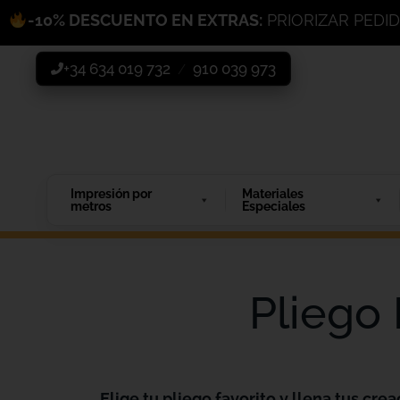
-10% DESCUENTO EN EXTRAS:
PRIORIZAR PEDI
+34 634 019 732
910 039 973
/
Impresión por
Materiales
metros
Especiales
Pliego
Elige tu pliego favorito y llena tus crea