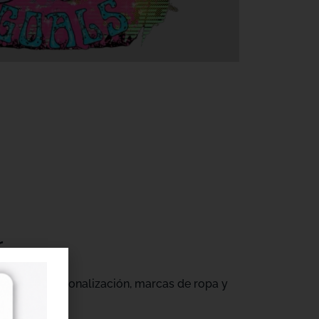
r
gocios de personalización, marcas de ropa y