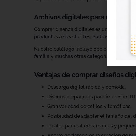
Archivos digitales para negocios
Comprar diseños digitales es una solución p
productos a sus clientes. Podrás escoger dis
Nuestro catálogo incluye opciones para celeb
familia y muchas otras categorías.
Ventajas de comprar diseños dig
Descarga digital rápida y cómoda.
Diseños preparados para impresión DT
Gran variedad de estilos y temáticas.
Posibilidad de adaptar el tamaño del d
Ideales para talleres, marcas y pequeñ
Ahorro de tiempo en la creación de nu