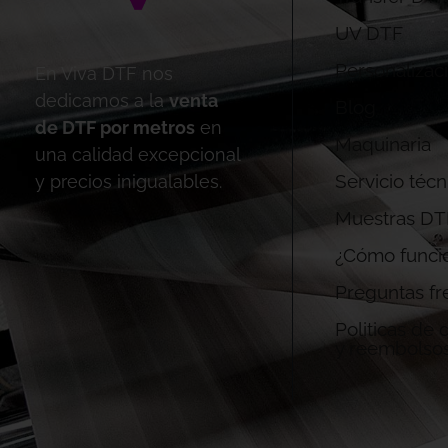
UV DTF
Personalizac
En Viva DTF nos
dedicamos a la
venta
Blog
de DTF por metros
en
Maquinaria
una calidad excepcional
Servicio técn
y precios inigualables.
Muestras DT
¿Cómo funci
Preguntas fr
Politicas de
y reembolso