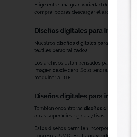
Elige entre una gran variedad de diseños ind
compra, podrás descargar el archivo y utiliz
Diseños digitales para impresión 
Nuestros
diseños digitales para DTF
son ide
textiles personalizados.
Los archivos están pensados para facilitar l
imagen desde cero. Solo tendrás que adaptar
maquinaria DTF.
Diseños digitales para impresió
También encontrarás
diseños digitales para
otras superficies rígidas y lisas.
Estos diseños permiten incorporar nuevas op
impresora UV DTF o tu proveedor habitual d