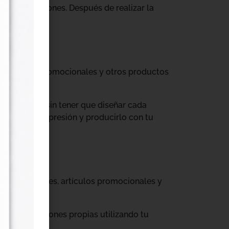
tus producciones. Después de realizar la
til, prendas promocionales y otros productos
colecciones sin tener que diseñar cada
ograma de impresión y producirlo con tu
, cajas, envases, artículos promocionales y
rar producciones propias utilizando tu