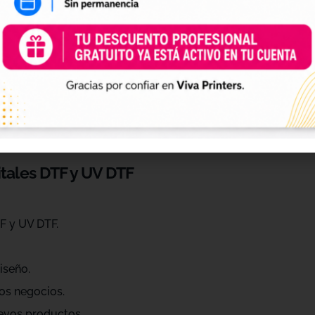
 de personalización
ráctica para profesionales que quieren ahorrar tiempo, ren
eños de diferentes estilos, temáticas, temporadas y público
raciones, Navidad, Halloween, deporte, mascotas, frases, dis
itales DTF y UV DTF
F y UV DTF.
iseño.
os negocios.
evos productos.