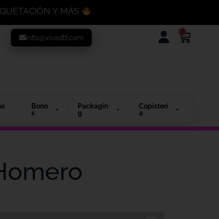
MAQUETACIÓN Y MÁS
0
info@vivadtf.com
os
Bono
Packagin
Copisterí
s
g
a
 Homero