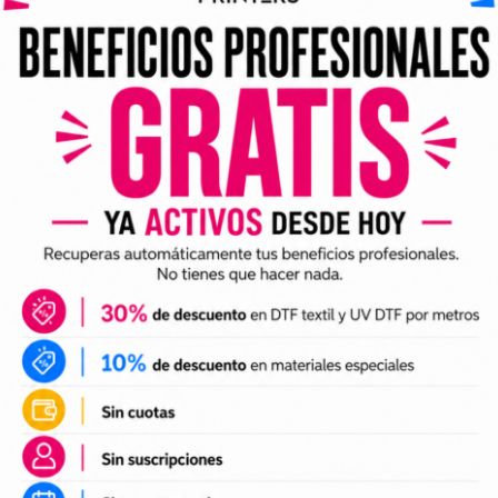
ividuales y archivos digitales preparados para incorporar a 
arlo en tus trabajos de impresión DTF o UV DTF.
DTF textil
ales para crear camisetas, sudaderas, tote bags, ropa infan
a preparación de tus impresiones y ayudarte a crear nuevas 
 el tamaño a tus necesidades, preparar el archivo en tu pr
n UV DTF
 UV DTF
, perfectos para personalizar vasos, botellas, termos
ciones a tu catálogo de personalización de objetos y prepa
e impresión.