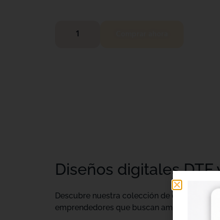
Comprar ahora
Diseños digitales DTF 
Descubre nuestra colección de
diseños digi
emprendedores que buscan ampliar su catálo