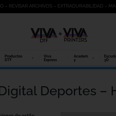
DO – REVISAR ARCHIVOS – EXTRADURABILIDAD – 
Productos
Viva
Academ
Escud
DTF
Express
y
3D
 Digital Deportes –
ciones de estilo.