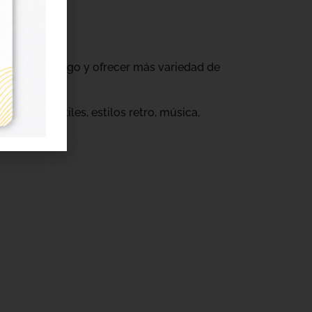
ovar su catálogo y ofrecer más variedad de
s.
eños infantiles, estilos retro, música,