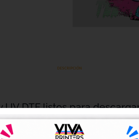
DESCRIPCIÓN
y UV DTF listos para descarga
tales DTF y UV DTF
, creados para talleres de impresión, ne
go de forma rápida y sencilla.