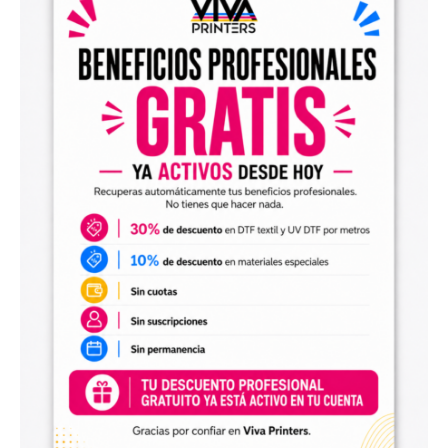
el archivo en tu programa de impresión y producirlo con tu
maquinaria DTF.
Diseños digitales para impresión UV DTF
También encontrarás
diseños digitales para UV DTF
,
perfectos para personalizar vasos, botellas, termos, cajas,
envases, artículos promocionales y otras superficies rígidas
y lisas.
Estos diseños permiten incorporar nuevas opciones a tu
catálogo de personalización de objetos y preparar
producciones propias utilizando tu impresora UV DTF o tu
proveedor habitual de impresión.
Archivos digitales para negocios de
personalización
Comprar diseños digitales es una solución práctica para
profesionales que quieren ahorrar tiempo, renovar su