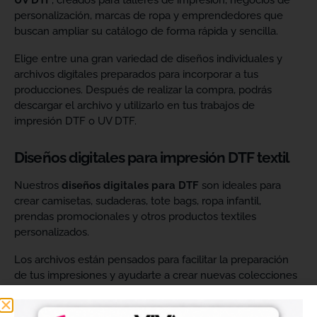
UV DTF
, creados para talleres de impresión, negocios de
personalización, marcas de ropa y emprendedores que
buscan ampliar su catálogo de forma rápida y sencilla.
Elige entre una gran variedad de diseños individuales y
archivos digitales preparados para incorporar a tus
producciones. Después de realizar la compra, podrás
descargar el archivo y utilizarlo en tus trabajos de
impresión DTF o UV DTF.
Diseños digitales para impresión DTF textil
Nuestros
diseños digitales para DTF
son ideales para
crear camisetas, sudaderas, tote bags, ropa infantil,
prendas promocionales y otros productos textiles
personalizados.
Los archivos están pensados para facilitar la preparación
de tus impresiones y ayudarte a crear nuevas colecciones
sin tener que diseñar cada imagen desde cero. Solo
tendrás que adaptar el tamaño a tus necesidades, preparar