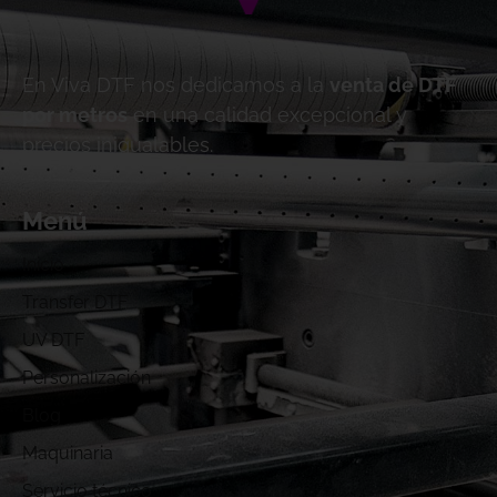
En Viva DTF nos dedicamos a la
venta de DTF
por metros
en una calidad excepcional y
precios inigualables.
Menú
Inicio
Transfer DTF
UV DTF
Personalización
Blog
Maquinaria
Servicio técnico