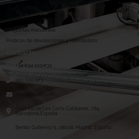
Muestras DTF
¿Cómo funcionamos?
Preguntas frecuentes
Politicas de devoluciones y reembolsos
Contacto
+34 634 019 732
910 039 973
info@vivadtf.com
Gran Vía de Les Corts Catalanes, 784.
Barcelona,España
Benito Gutierrez 6, 28008, Madrid, España