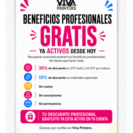
el archivo en tu programa de impresión y producirlo con tu
maquinaria DTF.
Diseños digitales para impresión UV DTF
También encontrarás
diseños digitales para UV DTF
,
perfectos para personalizar vasos, botellas, termos, cajas,
envases, artículos promocionales y otras superficies rígidas
y lisas.
Estos diseños permiten incorporar nuevas opciones a tu
catálogo de personalización de objetos y preparar
producciones propias utilizando tu impresora UV DTF o tu
proveedor habitual de impresión.
Archivos digitales para negocios de
personalización
Comprar diseños digitales es una solución práctica para
profesionales que quieren ahorrar tiempo, renovar su