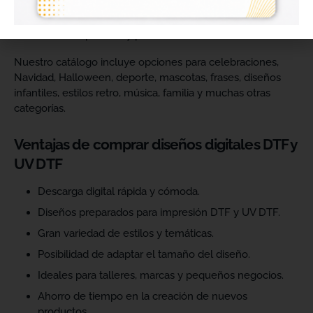
catálogo y ofrecer más variedad de productos a sus
clientes. Podrás escoger diseños de diferentes estilos,
temáticas, temporadas y públicos.
Nuestro catálogo incluye opciones para celebraciones,
Navidad, Halloween, deporte, mascotas, frases, diseños
infantiles, estilos retro, música, familia y muchas otras
categorías.
Ventajas de comprar diseños digitales DTF y
UV DTF
Descarga digital rápida y cómoda.
Diseños preparados para impresión DTF y UV DTF.
Gran variedad de estilos y temáticas.
Posibilidad de adaptar el tamaño del diseño.
Ideales para talleres, marcas y pequeños negocios.
Ahorro de tiempo en la creación de nuevos
productos.