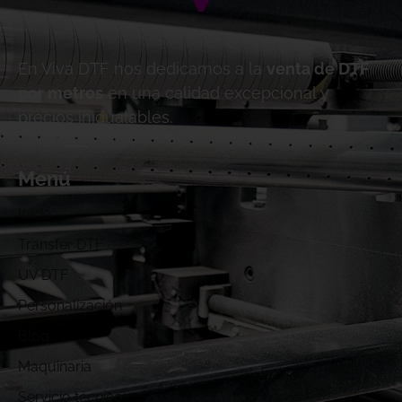
En Viva DTF nos dedicamos a la
venta de DTF
por metros
en una calidad excepcional y
precios inigualables.
Menú
Inicio
Transfer DTF
UV DTF
Personalización
Blog
Maquinaria
Servicio técnico