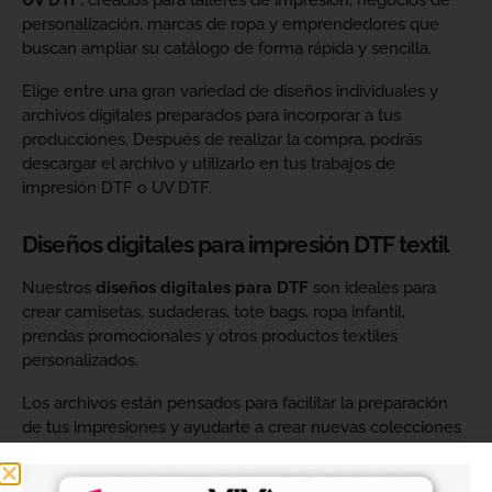
UV DTF
, creados para talleres de impresión, negocios de
personalización, marcas de ropa y emprendedores que
buscan ampliar su catálogo de forma rápida y sencilla.
Elige entre una gran variedad de diseños individuales y
archivos digitales preparados para incorporar a tus
producciones. Después de realizar la compra, podrás
descargar el archivo y utilizarlo en tus trabajos de
impresión DTF o UV DTF.
Diseños digitales para impresión DTF textil
Nuestros
diseños digitales para DTF
son ideales para
crear camisetas, sudaderas, tote bags, ropa infantil,
prendas promocionales y otros productos textiles
personalizados.
Los archivos están pensados para facilitar la preparación
de tus impresiones y ayudarte a crear nuevas colecciones
sin tener que diseñar cada imagen desde cero. Solo
tendrás que adaptar el tamaño a tus necesidades, preparar