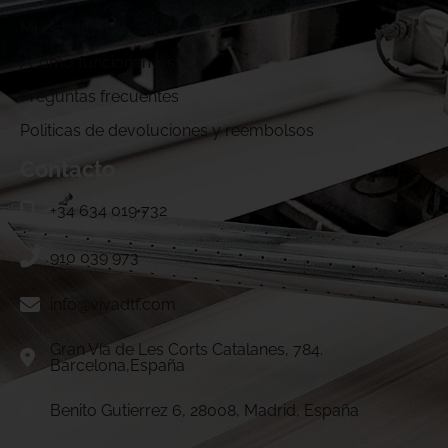
Muestras DTF
¿Cómo funcionamos?
Preguntas frecuentes
Politicas de devoluciones y reembolsos
Contacto
+34 634 019 732
910 039 973
info@vivadtf.com
Gran Vía de Les Corts Catalanes, 784.
Barcelona,España
Benito Gutierrez 6, 28008, Madrid, España