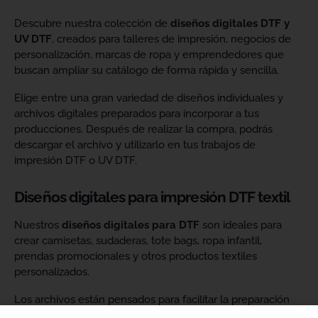
Descubre nuestra colección de
diseños digitales DTF y
UV DTF
, creados para talleres de impresión, negocios de
personalización, marcas de ropa y emprendedores que
buscan ampliar su catálogo de forma rápida y sencilla.
Elige entre una gran variedad de diseños individuales y
archivos digitales preparados para incorporar a tus
producciones. Después de realizar la compra, podrás
descargar el archivo y utilizarlo en tus trabajos de
impresión DTF o UV DTF.
Diseños digitales para impresión DTF textil
Nuestros
diseños digitales para DTF
son ideales para
crear camisetas, sudaderas, tote bags, ropa infantil,
prendas promocionales y otros productos textiles
personalizados.
Los archivos están pensados para facilitar la preparación
de tus impresiones y ayudarte a crear nuevas colecciones