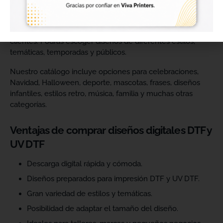
Comprar diseños digitales es una solución práctica para
profesionales que quieren ahorrar tiempo, renovar su
catálogo y ofrecer más variedad de productos a sus
clientes. Podrás escoger diseños de diferentes estilos,
temáticas, temporadas y públicos.
Nuestro catálogo incluye opciones para celebraciones,
Navidad, Halloween, deporte, mascotas, frases, diseños
infantiles, estilos retro, música, familia y muchas otras
categorías.
Ventajas de comprar diseños digitales DTF y
UV DTF
Descarga digital rápida y cómoda.
Diseños preparados para impresión DTF y UV DTF.
Gran variedad de estilos y temáticas.
Posibilidad de adaptar el tamaño del diseño.