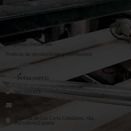
Maquinaria
Servicio técnico
Muestras DTF
¿Cómo funcionamos?
Preguntas frecuentes
Politicas de devoluciones y reembolsos
Contacto
+34 634 019 732
910 039 973
info@vivadtf.com
Gran Vía de Les Corts Catalanes, 784.
Barcelona,España