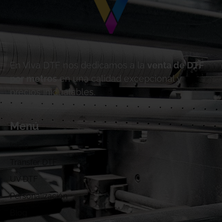
En Viva DTF nos dedicamos a la
venta de DTF
por metros
en una calidad excepcional y
precios inigualables.
Menú
Inicio
Transfer DTF
UV DTF
Personalización
Blog