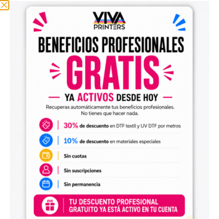
sin tener que diseñar cada imagen desde cero. Solo
tendrás que adaptar el tamaño a tus necesidades, preparar
el archivo en tu programa de impresión y producirlo con tu
maquinaria DTF.
Diseños digitales para impresión UV DTF
También encontrarás
diseños digitales para UV DTF
,
perfectos para personalizar vasos, botellas, termos, cajas,
envases, artículos promocionales y otras superficies rígidas
y lisas.
Estos diseños permiten incorporar nuevas opciones a tu
catálogo de personalización de objetos y preparar
producciones propias utilizando tu impresora UV DTF o tu
proveedor habitual de impresión.
Archivos digitales para negocios de
personalización