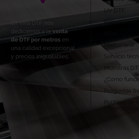
UV DTF
Personalizac
En Viva DTF nos
dedicamos a la
venta
Blog
de DTF por metros
en
Maquinaria
una calidad excepcional
Servicio técn
y precios inigualables.
Muestras DT
¿Cómo funci
Preguntas fr
Politicas de
y reembolso