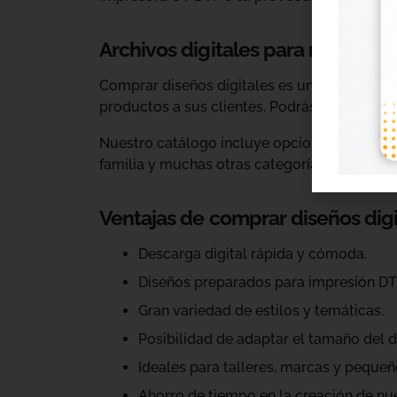
Archivos digitales para negocios
Comprar diseños digitales es una solución p
productos a sus clientes. Podrás escoger dis
Nuestro catálogo incluye opciones para celeb
familia y muchas otras categorías.
Ventajas de comprar diseños dig
Descarga digital rápida y cómoda.
Diseños preparados para impresión DT
Gran variedad de estilos y temáticas.
Posibilidad de adaptar el tamaño del d
Ideales para talleres, marcas y pequeñ
Ahorro de tiempo en la creación de nu