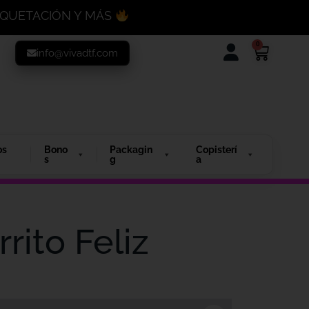
MAQUETACIÓN Y MÁS
0
info@vivadtf.com
os
Bono
Packagin
Copisterí
s
g
a
rito Feliz