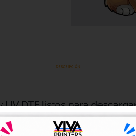
DESCRIPCIÓN
y UV DTF listos para descarga
tales DTF y UV DTF
, creados para talleres de impresión, ne
go de forma rápida y sencilla.