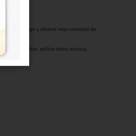
ovar su catálogo y ofrecer más variedad de
s.
eños infantiles, estilos retro, música,