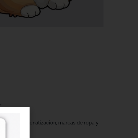
r
gocios de personalización, marcas de ropa y