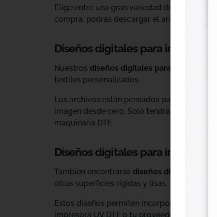
Elige entre una gran variedad de diseños ind
compra, podrás descargar el archivo y utiliz
Diseños digitales para impresión 
Nuestros
diseños digitales para DTF
son ide
textiles personalizados.
Los archivos están pensados para facilitar l
imagen desde cero. Solo tendrás que adaptar
maquinaria DTF.
Diseños digitales para impresió
También encontrarás
diseños digitales para
otras superficies rígidas y lisas.
Estos diseños permiten incorporar nuevas op
impresora UV DTF o tu proveedor habitual d