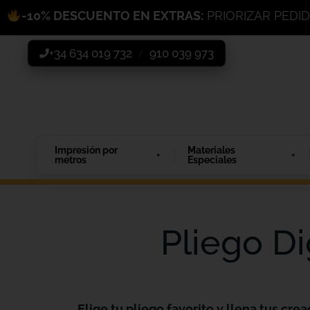
-10% DESCUENTO EN EXTRAS:
PRIORIZAR PEDI
+34 634 019 732
910 039 973
/
Impresión por
Materiales
metros
Especiales
Pliego Di
Elige tu pliego favorito y llena tus crea