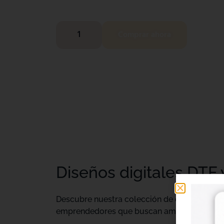
Comprar ahora
Diseños digitales DTF 
Descubre nuestra colección de
diseños digi
emprendedores que buscan ampliar su catálo