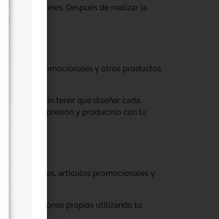
tus producciones. Después de realizar la
til, prendas promocionales y otros productos
colecciones sin tener que diseñar cada
ograma de impresión y producirlo con tu
, cajas, envases, artículos promocionales y
rar producciones propias utilizando tu