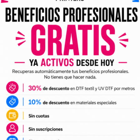
ividuales y archivos digitales preparados para incorporar a 
arlo en tus trabajos de impresión DTF o UV DTF.
DTF textil
ales para crear camisetas, sudaderas, tote bags, ropa infan
a preparación de tus impresiones y ayudarte a crear nuevas 
 el tamaño a tus necesidades, preparar el archivo en tu pr
n UV DTF
 UV DTF
, perfectos para personalizar vasos, botellas, termos
ciones a tu catálogo de personalización de objetos y prepa
e impresión.