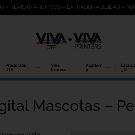
DO – REVISAR ARCHIVOS – EXTRADURABILIDAD – 
Productos
Viva
Academ
Escud
DTF
Express
y
3D
gital Mascotas – Per
ciones de estilo.