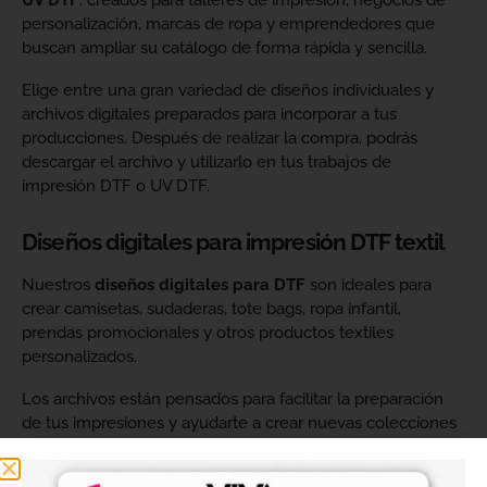
UV DTF
, creados para talleres de impresión, negocios de
personalización, marcas de ropa y emprendedores que
buscan ampliar su catálogo de forma rápida y sencilla.
Elige entre una gran variedad de diseños individuales y
archivos digitales preparados para incorporar a tus
producciones. Después de realizar la compra, podrás
descargar el archivo y utilizarlo en tus trabajos de
impresión DTF o UV DTF.
Diseños digitales para impresión DTF textil
Nuestros
diseños digitales para DTF
son ideales para
crear camisetas, sudaderas, tote bags, ropa infantil,
prendas promocionales y otros productos textiles
personalizados.
Los archivos están pensados para facilitar la preparación
de tus impresiones y ayudarte a crear nuevas colecciones
sin tener que diseñar cada imagen desde cero. Solo
tendrás que adaptar el tamaño a tus necesidades, preparar