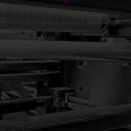
En Viva DTF nos dedicamos a la
venta de DTF
por metros
en una calidad excepcional y
precios inigualables.
Menú
Inicio
Transfer DTF
UV DTF
Personalización
Blog
Maquinaria
Servicio técnico