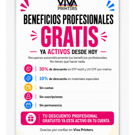
el archivo en tu programa de impresión y producirlo con tu
maquinaria DTF.
Diseños digitales para impresión UV DTF
También encontrarás
diseños digitales para UV DTF
,
perfectos para personalizar vasos, botellas, termos, cajas,
envases, artículos promocionales y otras superficies rígidas
y lisas.
Estos diseños permiten incorporar nuevas opciones a tu
catálogo de personalización de objetos y preparar
producciones propias utilizando tu impresora UV DTF o tu
proveedor habitual de impresión.
Archivos digitales para negocios de
personalización
Comprar diseños digitales es una solución práctica para
profesionales que quieren ahorrar tiempo, renovar su