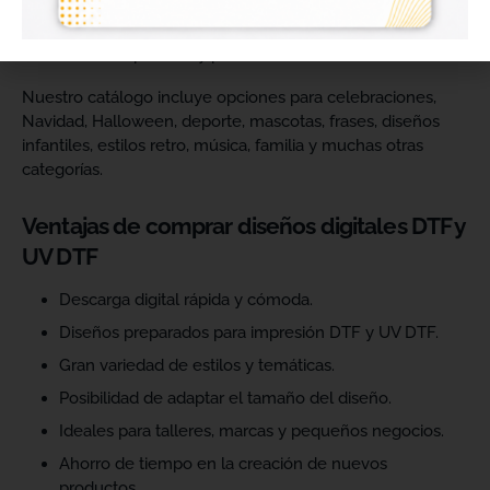
catálogo y ofrecer más variedad de productos a sus
clientes. Podrás escoger diseños de diferentes estilos,
temáticas, temporadas y públicos.
Nuestro catálogo incluye opciones para celebraciones,
Navidad, Halloween, deporte, mascotas, frases, diseños
infantiles, estilos retro, música, familia y muchas otras
categorías.
Ventajas de comprar diseños digitales DTF y
UV DTF
Descarga digital rápida y cómoda.
Diseños preparados para impresión DTF y UV DTF.
Gran variedad de estilos y temáticas.
Posibilidad de adaptar el tamaño del diseño.
Ideales para talleres, marcas y pequeños negocios.
Ahorro de tiempo en la creación de nuevos
productos.