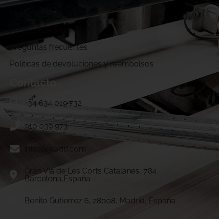
Muestras DTF
¿Cómo funcionamos?
Preguntas frecuentes
Politicas de devoluciones y reembolsos
Contacto
+34 634 019 732
910 039 973
info@vivadtf.com
Gran Vía de Les Corts Catalanes, 784.
Barcelona,España
Benito Gutierrez 6, 28008, Madrid, España