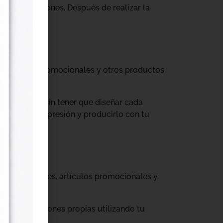
tus producciones. Después de realizar la
til, prendas promocionales y otros productos
colecciones sin tener que diseñar cada
ograma de impresión y producirlo con tu
, cajas, envases, artículos promocionales y
rar producciones propias utilizando tu