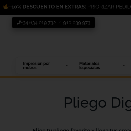
-10% DESCUENTO EN EXTRAS:
PRIORIZAR PEDI
+34 634 019 732
910 039 973
/
Impresión por
Materiales
metros
Especiales
Pliego Di
Elige tu pliego favorito y llena tus crea