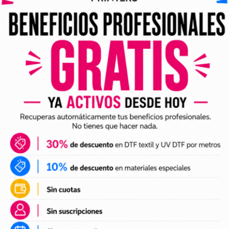
ividuales y archivos digitales preparados para incorporar a 
arlo en tus trabajos de impresión DTF o UV DTF.
DTF textil
ales para crear camisetas, sudaderas, tote bags, ropa infan
a preparación de tus impresiones y ayudarte a crear nuevas 
 el tamaño a tus necesidades, preparar el archivo en tu pr
n UV DTF
 UV DTF
, perfectos para personalizar vasos, botellas, termos
ciones a tu catálogo de personalización de objetos y prepa
e impresión.