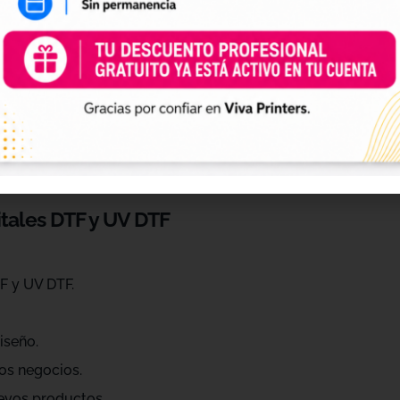
 de personalización
ráctica para profesionales que quieren ahorrar tiempo, ren
eños de diferentes estilos, temáticas, temporadas y público
raciones, Navidad, Halloween, deporte, mascotas, frases, dis
itales DTF y UV DTF
F y UV DTF.
iseño.
os negocios.
evos productos.