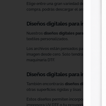
Elige entre una gran variedad de diseños ind
compra, podrás descargar el archivo y utiliz
Diseños digitales para impresión 
Nuestros
diseños digitales para DTF
son ide
textiles personalizados.
Los archivos están pensados para facilitar l
imagen desde cero. Solo tendrás que adaptar
maquinaria DTF.
Diseños digitales para impresió
También encontrarás
diseños digitales para
otras superficies rígidas y lisas.
Estos diseños permiten incorporar nuevas op
impresora UV DTF o tu proveedor habitual d