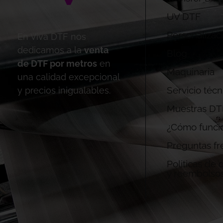
UV DTF
Personalizac
En Viva DTF nos
dedicamos a la
venta
Blog
de DTF por metros
en
Maquinaria
una calidad excepcional
Servicio técn
y precios inigualables.
Muestras DT
¿Cómo funci
Preguntas fr
Politicas de
y reembolso