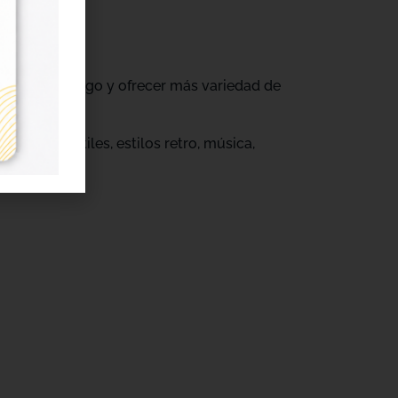
ovar su catálogo y ofrecer más variedad de
s.
eños infantiles, estilos retro, música,