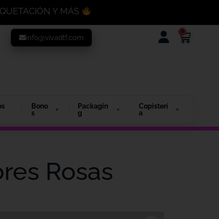
MAQUETACIÓN Y MÁS
0
info@vivadtf.com
os
Bono
Packagin
Copisterí
s
g
a
ores Rosas