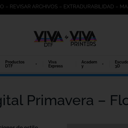
DO – REVISAR ARCHIVOS – EXTRADURABILIDAD – 
Productos
Viva
Academ
Escud
DTF
Express
y
3D
gital Primavera – Fl
ciones de estilo.