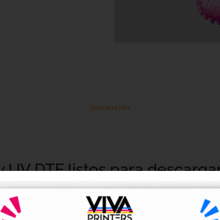
DESCRIPCIÓN
y UV DTF listos para descarga
tales DTF y UV DTF
, creados para talleres de impresión, ne
go de forma rápida y sencilla.