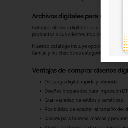
Archivos digitales para negocios
Comprar diseños digitales es una solución p
productos a sus clientes. Podrás escoger dis
Nuestro catálogo incluye opciones para celeb
familia y muchas otras categorías.
Ventajas de comprar diseños dig
Descarga digital rápida y cómoda.
Diseños preparados para impresión DT
Gran variedad de estilos y temáticas.
Posibilidad de adaptar el tamaño del d
Ideales para talleres, marcas y pequeñ
Ahorro de tiempo en la creación de nu