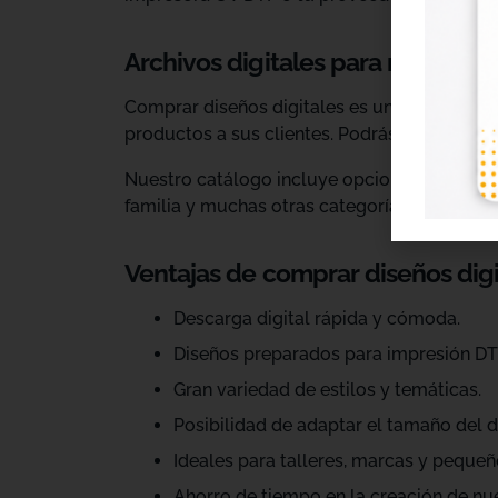
Archivos digitales para negocios
Comprar diseños digitales es una solución p
productos a sus clientes. Podrás escoger dis
Nuestro catálogo incluye opciones para celeb
familia y muchas otras categorías.
Ventajas de comprar diseños dig
Descarga digital rápida y cómoda.
Diseños preparados para impresión DT
Gran variedad de estilos y temáticas.
Posibilidad de adaptar el tamaño del d
Ideales para talleres, marcas y pequeñ
Ahorro de tiempo en la creación de nu