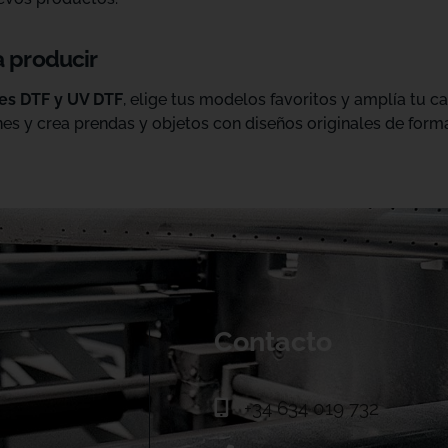
a producir
les DTF y UV DTF
, elige tus modelos favoritos y amplía tu 
es y crea prendas y objetos con diseños originales de forma
Contacto
+34 634 019 732