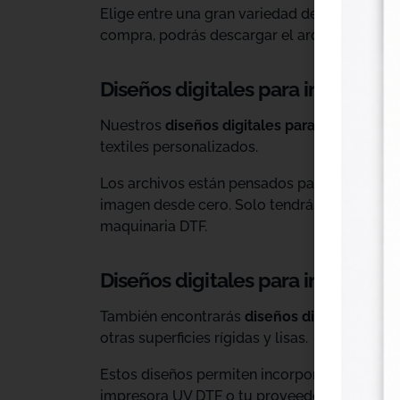
Elige entre una gran variedad de diseños ind
compra, podrás descargar el archivo y utiliz
Diseños digitales para impresión 
Nuestros
diseños digitales para DTF
son ide
textiles personalizados.
Los archivos están pensados para facilitar l
imagen desde cero. Solo tendrás que adaptar
maquinaria DTF.
Diseños digitales para impresió
También encontrarás
diseños digitales para
otras superficies rígidas y lisas.
Estos diseños permiten incorporar nuevas op
impresora UV DTF o tu proveedor habitual d