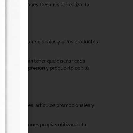
tus producciones. Después de realizar la
til, prendas promocionales y otros productos
colecciones sin tener que diseñar cada
ograma de impresión y producirlo con tu
, cajas, envases, artículos promocionales y
rar producciones propias utilizando tu