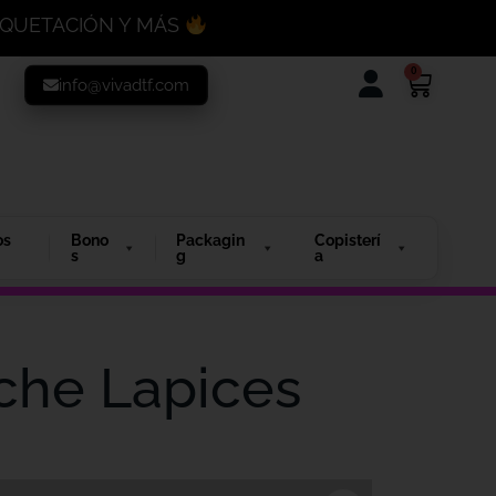
MAQUETACIÓN Y MÁS
0
info@vivadtf.com
os
Bono
Packagin
Copisterí
s
g
a
uche Lapices