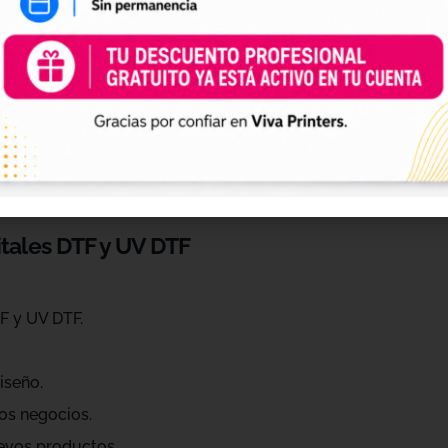
 de personalización
ráctica para profesionales que quieren ahorrar tiempo, ren
eños de diferentes estilos, temáticas, temporadas y público
raciones, Navidad, Halloween, deporte, mascotas, frases, dis
itales DTF y UV DTF
F y UV DTF.
iseño.
os negocios.
evos productos.