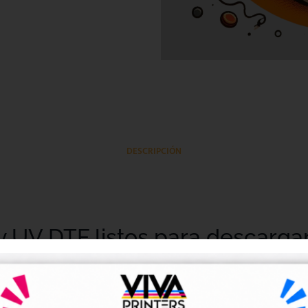
DESCRIPCIÓN
y UV DTF listos para descarga
tales DTF y UV DTF
, creados para talleres de impresión, ne
go de forma rápida y sencilla.