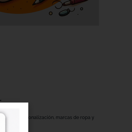
r
gocios de personalización, marcas de ropa y