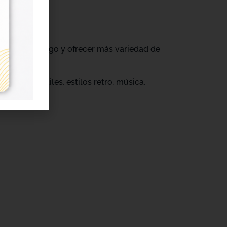
ovar su catálogo y ofrecer más variedad de
s.
eños infantiles, estilos retro, música,