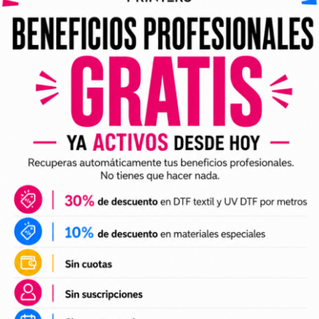
ividuales y archivos digitales preparados para incorporar a 
arlo en tus trabajos de impresión DTF o UV DTF.
DTF textil
ales para crear camisetas, sudaderas, tote bags, ropa infan
a preparación de tus impresiones y ayudarte a crear nuevas 
 el tamaño a tus necesidades, preparar el archivo en tu pr
n UV DTF
 UV DTF
, perfectos para personalizar vasos, botellas, termos
ciones a tu catálogo de personalización de objetos y prepa
e impresión.