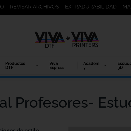
DO – REVISAR ARCHIVOS – EXTRADURABILIDAD – 
Productos
Viva
Academ
Escud
DTF
Express
y
3D
tal Profesores- Est
ciones de estilo.