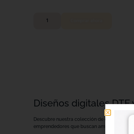
Comprar ahora
Diseños digitales DTF 
Descubre nuestra colección de
diseños digi
emprendedores que buscan ampliar su catálo