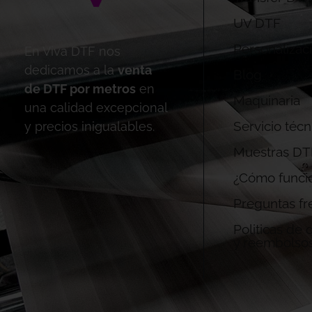
UV DTF
Personalizac
En Viva DTF nos
dedicamos a la
venta
Blog
de DTF por metros
en
Maquinaria
una calidad excepcional
Servicio técn
y precios inigualables.
Muestras DT
¿Cómo funci
Preguntas fr
Politicas de
y reembolso