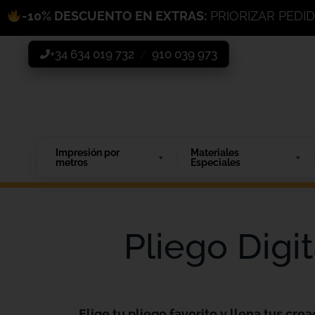
-10% DESCUENTO EN EXTRAS:
PRIORIZAR PEDI
+34 634 019 732
910 039 973
/
Impresión por
Materiales
metros
Especiales
Pliego Digi
Elige tu pliego favorito y llena tus crea