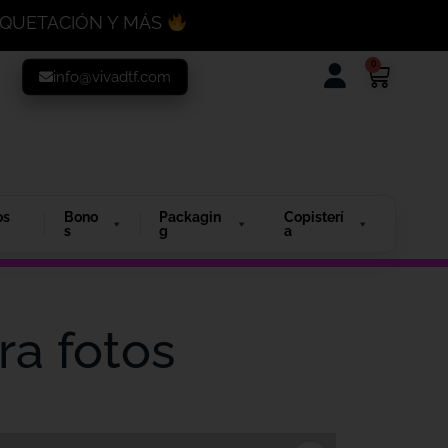
MAQUETACIÓN Y MÁS
0
info@vivadtf.com
os
Bono
Packagin
Copisterí
s
g
a
ra fotos