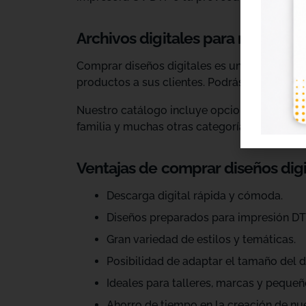
Archivos digitales para negocios
Comprar diseños digitales es una solución p
productos a sus clientes. Podrás escoger dis
Nuestro catálogo incluye opciones para celeb
familia y muchas otras categorías.
Ventajas de comprar diseños dig
Descarga digital rápida y cómoda.
Diseños preparados para impresión DT
Gran variedad de estilos y temáticas.
Posibilidad de adaptar el tamaño del d
Ideales para talleres, marcas y pequeñ
Ahorro de tiempo en la creación de nu