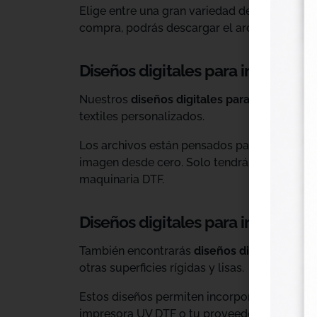
Elige entre una gran variedad de diseños ind
compra, podrás descargar el archivo y utiliz
Diseños digitales para impresión 
Nuestros
diseños digitales para DTF
son ide
textiles personalizados.
Los archivos están pensados para facilitar l
imagen desde cero. Solo tendrás que adaptar
maquinaria DTF.
Diseños digitales para impresió
También encontrarás
diseños digitales para
otras superficies rígidas y lisas.
Estos diseños permiten incorporar nuevas op
impresora UV DTF o tu proveedor habitual d