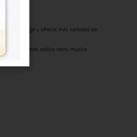
ovar su catálogo y ofrecer más variedad de
s.
eños infantiles, estilos retro, música,