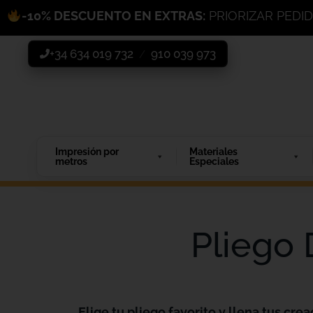
-10% DESCUENTO EN EXTRAS:
PRIORIZAR PEDI
+34 634 019 732
910 039 973
/
Impresión por
Materiales
metros
Especiales
Pliego 
Elige tu pliego favorito y llena tus crea