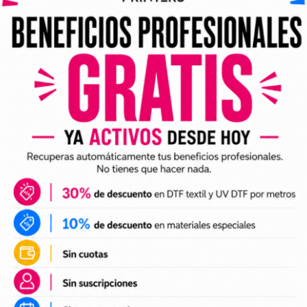
ividuales y archivos digitales preparados para incorporar a 
arlo en tus trabajos de impresión DTF o UV DTF.
DTF textil
ales para crear camisetas, sudaderas, tote bags, ropa infan
a preparación de tus impresiones y ayudarte a crear nuevas 
 el tamaño a tus necesidades, preparar el archivo en tu pr
n UV DTF
 UV DTF
, perfectos para personalizar vasos, botellas, termos
ciones a tu catálogo de personalización de objetos y prepa
e impresión.