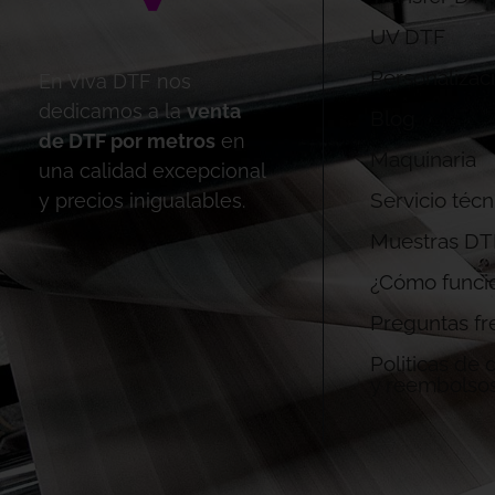
UV DTF
Personalizac
En Viva DTF nos
dedicamos a la
venta
Blog
de DTF por metros
en
Maquinaria
una calidad excepcional
Servicio técn
y precios inigualables.
Muestras DT
¿Cómo funci
Preguntas fr
Politicas de
y reembolso