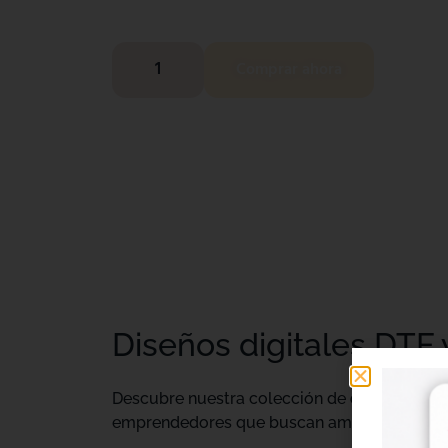
Comprar ahora
Diseños digitales DTF 
Descubre nuestra colección de
diseños digi
emprendedores que buscan ampliar su catálo