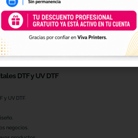
 de personalización
ráctica para profesionales que quieren ahorrar tiempo, ren
eños de diferentes estilos, temáticas, temporadas y público
raciones, Navidad, Halloween, deporte, mascotas, frases, dis
itales DTF y UV DTF
F y UV DTF.
iseño.
os negocios.
evos productos.