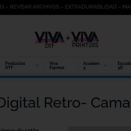
DO – REVISAR ARCHIVOS – EXTRADURABILIDAD – 
Productos
Viva
Academ
Escud
DTF
Express
y
3D
Digital Retro- Cama
ciones de estilo.