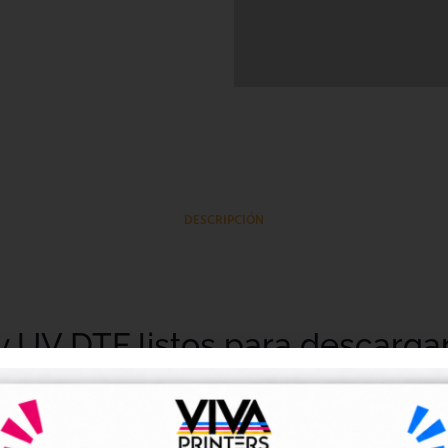
DESCRIPCIÓN
y UV DTF listos para descarga
tales DTF y UV DTF
, creados para talleres de impresión, ne
go de forma rápida y sencilla.