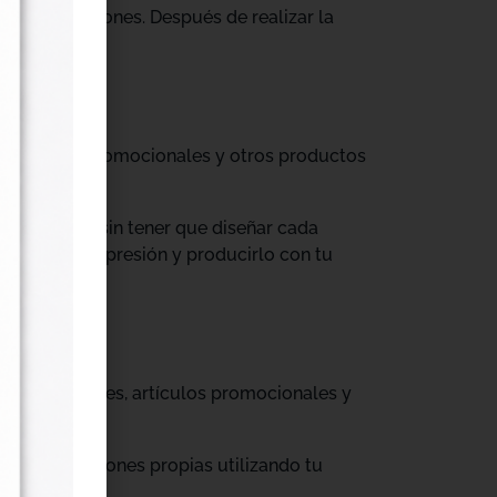
tus producciones. Después de realizar la
til, prendas promocionales y otros productos
colecciones sin tener que diseñar cada
ograma de impresión y producirlo con tu
, cajas, envases, artículos promocionales y
rar producciones propias utilizando tu