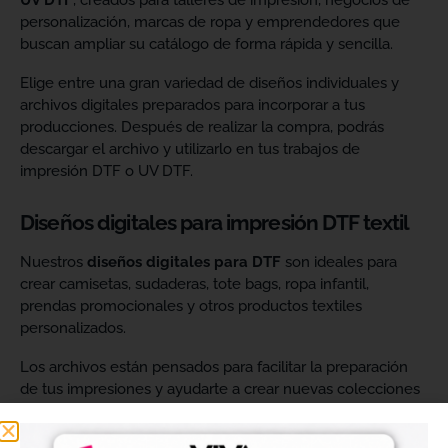
UV DTF
, creados para talleres de impresión, negocios de
personalización, marcas de ropa y emprendedores que
buscan ampliar su catálogo de forma rápida y sencilla.
Elige entre una gran variedad de diseños individuales y
archivos digitales preparados para incorporar a tus
producciones. Después de realizar la compra, podrás
descargar el archivo y utilizarlo en tus trabajos de
impresión DTF o UV DTF.
Diseños digitales para impresión DTF textil
Nuestros
diseños digitales para DTF
son ideales para
crear camisetas, sudaderas, tote bags, ropa infantil,
prendas promocionales y otros productos textiles
personalizados.
Los archivos están pensados para facilitar la preparación
de tus impresiones y ayudarte a crear nuevas colecciones
sin tener que diseñar cada imagen desde cero. Solo
tendrás que adaptar el tamaño a tus necesidades, preparar