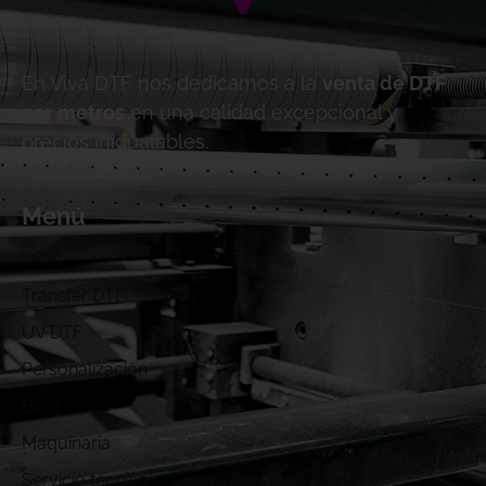
En Viva DTF nos dedicamos a la
venta de DTF
por metros
en una calidad excepcional y
precios inigualables.
Menú
Inicio
Transfer DTF
UV DTF
Personalización
Blog
Maquinaria
Servicio técnico