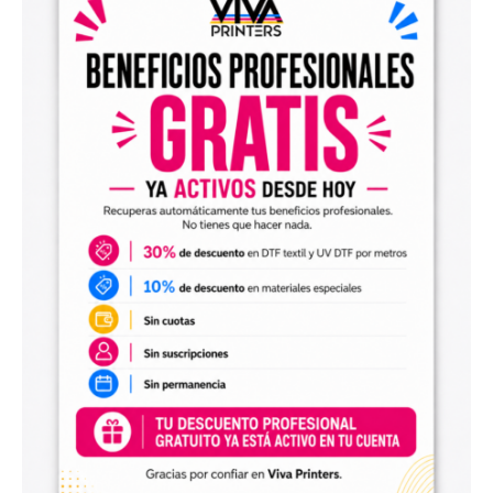
el archivo en tu programa de impresión y producirlo con tu
maquinaria DTF.
Diseños digitales para impresión UV DTF
También encontrarás
diseños digitales para UV DTF
,
perfectos para personalizar vasos, botellas, termos, cajas,
envases, artículos promocionales y otras superficies rígidas
y lisas.
Estos diseños permiten incorporar nuevas opciones a tu
catálogo de personalización de objetos y preparar
producciones propias utilizando tu impresora UV DTF o tu
proveedor habitual de impresión.
Archivos digitales para negocios de
personalización
Comprar diseños digitales es una solución práctica para
profesionales que quieren ahorrar tiempo, renovar su