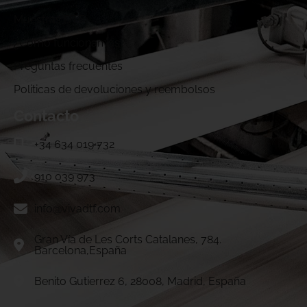
Muestras DTF
¿Cómo funcionamos?
Preguntas frecuentes
Politicas de devoluciones y reembolsos
Contacto
+34 634 019 732
910 039 973
info@vivadtf.com
Gran Vía de Les Corts Catalanes, 784.
Barcelona,España
Benito Gutierrez 6, 28008, Madrid, España