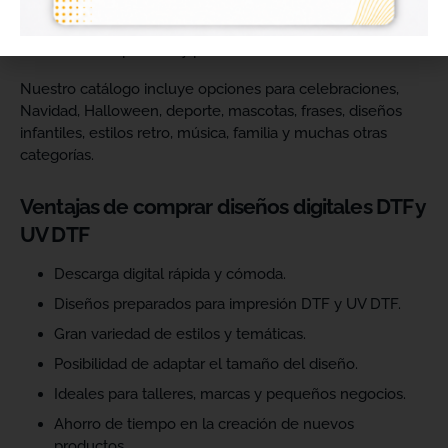
catálogo y ofrecer más variedad de productos a sus
clientes. Podrás escoger diseños de diferentes estilos,
temáticas, temporadas y públicos.
Nuestro catálogo incluye opciones para celebraciones,
Navidad, Halloween, deporte, mascotas, frases, diseños
infantiles, estilos retro, música, familia y muchas otras
categorías.
Ventajas de comprar diseños digitales DTF y
UV DTF
Descarga digital rápida y cómoda.
Diseños preparados para impresión DTF y UV DTF.
Gran variedad de estilos y temáticas.
Posibilidad de adaptar el tamaño del diseño.
Ideales para talleres, marcas y pequeños negocios.
Ahorro de tiempo en la creación de nuevos
productos.