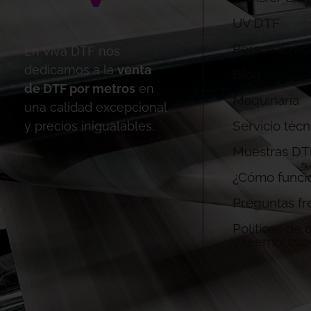
UV DTF
Personalizac
En Viva DTF nos
dedicamos a la
venta
Blog
de DTF por metros
en
Maquinaria
una calidad excepcional
Servicio técn
y precios inigualables.
Muestras DT
¿Cómo funci
Preguntas fr
Politicas de
y reembolso