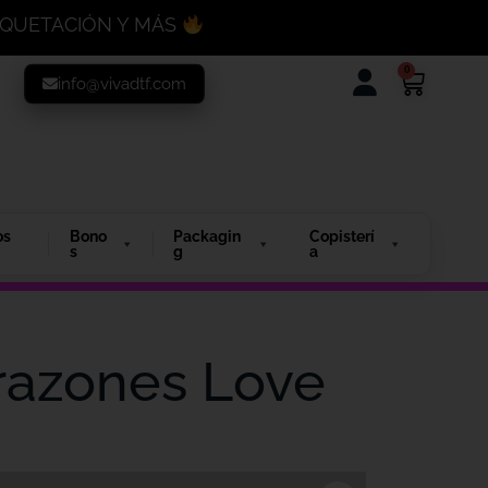
MAQUETACIÓN Y MÁS
0
info@vivadtf.com
os
Bono
Packagin
Copisterí
s
g
a
orazones Love