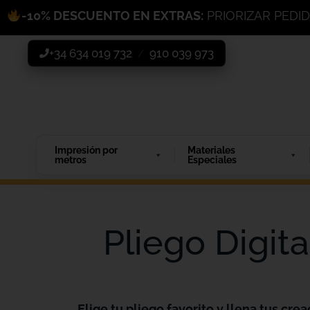
-10% DESCUENTO EN EXTRAS:
PRIORIZAR PEDI
+34 634 019 732
910 039 973
/
Impresión por
Materiales
metros
Especiales
Pliego Digit
Elige tu pliego favorito y llena tus crea