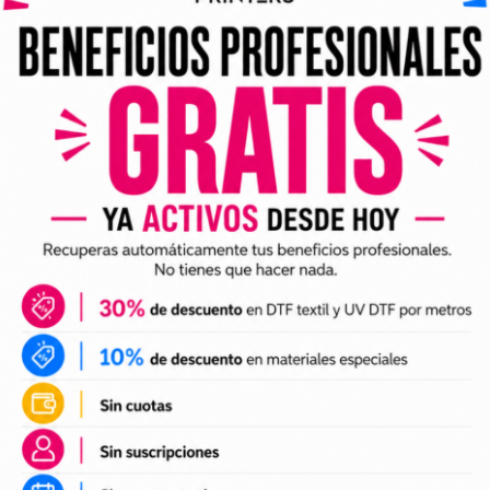
ividuales y archivos digitales preparados para incorporar a 
arlo en tus trabajos de impresión DTF o UV DTF.
DTF textil
ales para crear camisetas, sudaderas, tote bags, ropa infan
a preparación de tus impresiones y ayudarte a crear nuevas 
 el tamaño a tus necesidades, preparar el archivo en tu pr
n UV DTF
 UV DTF
, perfectos para personalizar vasos, botellas, termos
ciones a tu catálogo de personalización de objetos y prepa
e impresión.