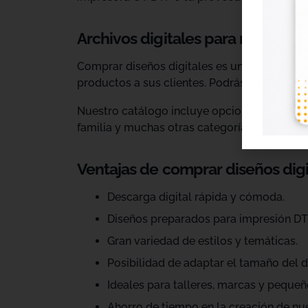
Archivos digitales para negocios
Comprar diseños digitales es una solución p
productos a sus clientes. Podrás escoger dis
Nuestro catálogo incluye opciones para celeb
familia y muchas otras categorías.
Ventajas de comprar diseños dig
Descarga digital rápida y cómoda.
Diseños preparados para impresión DT
Gran variedad de estilos y temáticas.
Posibilidad de adaptar el tamaño del d
Ideales para talleres, marcas y pequeñ
Ahorro de tiempo en la creación de nu