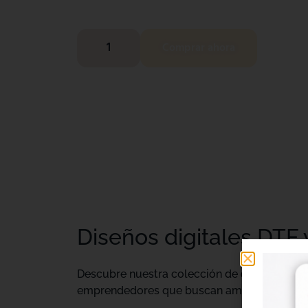
Comprar ahora
Diseños digitales DTF 
Descubre nuestra colección de
diseños digi
emprendedores que buscan ampliar su catálo