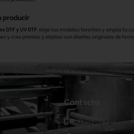
a producir
les DTF y UV DTF
, elige tus modelos favoritos y amplía tu 
es y crea prendas y objetos con diseños originales de forma
Contacto
+34 634 019 732