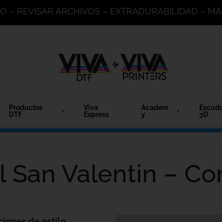
DO – REVISAR ARCHIVOS – EXTRADURABILIDAD – 
Productos
Viva
Academ
Escud
DTF
Express
y
3D
al San Valentin – C
ciones de estilo.