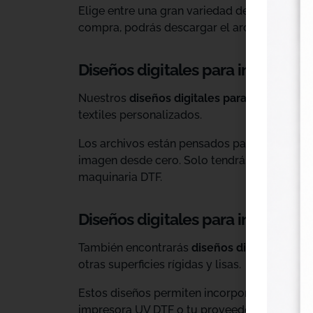
Elige entre una gran variedad de diseños ind
compra, podrás descargar el archivo y utiliz
Diseños digitales para impresión 
Nuestros
diseños digitales para DTF
son ide
textiles personalizados.
Los archivos están pensados para facilitar l
imagen desde cero. Solo tendrás que adaptar
maquinaria DTF.
Diseños digitales para impresió
También encontrarás
diseños digitales para
otras superficies rígidas y lisas.
Estos diseños permiten incorporar nuevas op
impresora UV DTF o tu proveedor habitual d