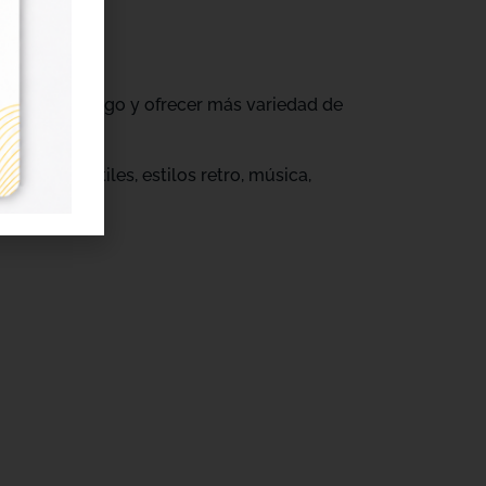
ovar su catálogo y ofrecer más variedad de
s.
eños infantiles, estilos retro, música,