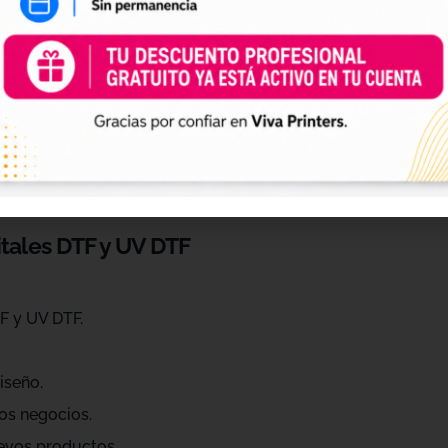
 de personalización
ráctica para profesionales que quieren ahorrar tiempo, ren
eños de diferentes estilos, temáticas, temporadas y público
raciones, Navidad, Halloween, deporte, mascotas, frases, dis
itales DTF y UV DTF
F y UV DTF.
iseño.
os negocios.
evos productos.