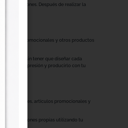
tus producciones. Después de realizar la
til, prendas promocionales y otros productos
colecciones sin tener que diseñar cada
ograma de impresión y producirlo con tu
, cajas, envases, artículos promocionales y
rar producciones propias utilizando tu