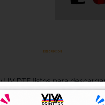
DESCRIPCIÓN
y UV DTF listos para descarga
tales DTF y UV DTF
, creados para talleres de impresión, ne
go de forma rápida y sencilla.