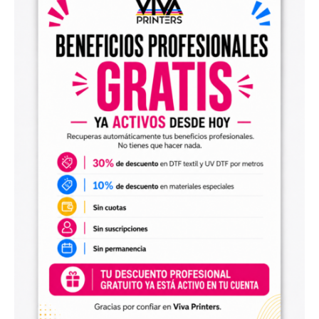
el archivo en tu programa de impresión y producirlo con tu
maquinaria DTF.
Diseños digitales para impresión UV DTF
También encontrarás
diseños digitales para UV DTF
,
perfectos para personalizar vasos, botellas, termos, cajas,
envases, artículos promocionales y otras superficies rígidas
y lisas.
Estos diseños permiten incorporar nuevas opciones a tu
catálogo de personalización de objetos y preparar
producciones propias utilizando tu impresora UV DTF o tu
proveedor habitual de impresión.
Archivos digitales para negocios de
personalización
Comprar diseños digitales es una solución práctica para
profesionales que quieren ahorrar tiempo, renovar su