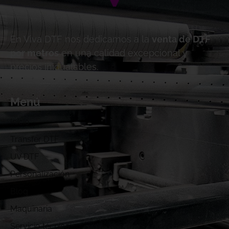
En Viva DTF nos dedicamos a la
venta de DTF
por metros
en una calidad excepcional y
precios inigualables.
Menú
Inicio
Transfer DTF
UV DTF
Personalización
Blog
Maquinaria
Servicio técnico