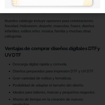
catálogo y ofrecer más variedad de productos a sus
clientes. Podrás escoger diseños de diferentes estilos,
temáticas, temporadas y públicos.
Nuestro catálogo incluye opciones para celebraciones,
Navidad, Halloween, deporte, mascotas, frases, diseños
infantiles, estilos retro, música, familia y muchas otras
categorías.
Ventajas de comprar diseños digitales DTF y
UV DTF
Descarga digital rápida y cómoda.
Diseños preparados para impresión DTF y UV DTF.
Gran variedad de estilos y temáticas.
Posibilidad de adaptar el tamaño del diseño.
Ideales para talleres, marcas y pequeños negocios.
Ahorro de tiempo en la creación de nuevos
productos.