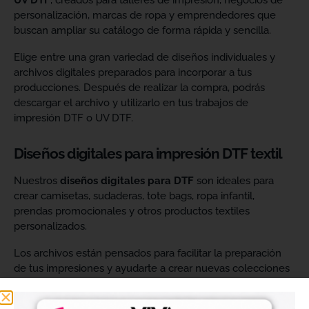
UV DTF
, creados para talleres de impresión, negocios de
personalización, marcas de ropa y emprendedores que
buscan ampliar su catálogo de forma rápida y sencilla.
Elige entre una gran variedad de diseños individuales y
archivos digitales preparados para incorporar a tus
producciones. Después de realizar la compra, podrás
descargar el archivo y utilizarlo en tus trabajos de
impresión DTF o UV DTF.
Diseños digitales para impresión DTF textil
Nuestros
diseños digitales para DTF
son ideales para
crear camisetas, sudaderas, tote bags, ropa infantil,
prendas promocionales y otros productos textiles
personalizados.
Los archivos están pensados para facilitar la preparación
de tus impresiones y ayudarte a crear nuevas colecciones
sin tener que diseñar cada imagen desde cero. Solo
tendrás que adaptar el tamaño a tus necesidades, preparar