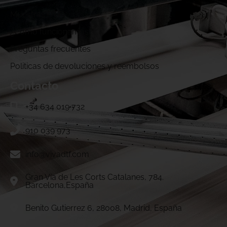
Muestras DTF
¿Cómo funcionamos?
Preguntas frecuentes
Politicas de devoluciones y reembolsos
Contacto
+34 634 019 732
910 039 973
info@vivadtf.com
Gran Vía de Les Corts Catalanes, 784.
Barcelona,España
Benito Gutierrez 6, 28008, Madrid, España