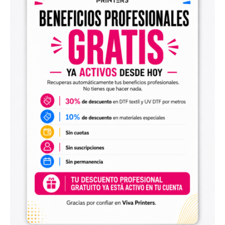
Diseños digitales para impresión UV DTF
También encontrarás
diseños digitales para UV DTF
,
perfectos para personalizar vasos, botellas, termos, cajas,
envases, artículos promocionales y otras superficies rígidas
y lisas.
Estos diseños permiten incorporar nuevas opciones a tu
catálogo de personalización de objetos y preparar
producciones propias utilizando tu impresora UV DTF o tu
proveedor habitual de impresión.
Archivos digitales para negocios de
personalización
Comprar diseños digitales es una solución práctica para
profesionales que quieren ahorrar tiempo, renovar su
catálogo y ofrecer más variedad de productos a sus
clientes. Podrás escoger diseños de diferentes estilos,
temáticas, temporadas y públicos.