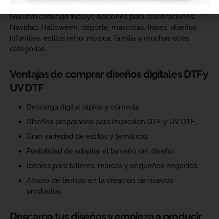
Nuestro catálogo incluye opciones para celebraciones,
Navidad, Halloween, deporte, mascotas, frases, diseños
infantiles, estilos retro, música, familia y muchas otras
categorías.
Ventajas de comprar diseños digitales DTF y
UV DTF
Descarga digital rápida y cómoda.
Diseños preparados para impresión DTF y UV DTF.
Gran variedad de estilos y temáticas.
Posibilidad de adaptar el tamaño del diseño.
Ideales para talleres, marcas y pequeños negocios.
Ahorro de tiempo en la creación de nuevos
productos.
Descarga tus diseños y empieza a producir