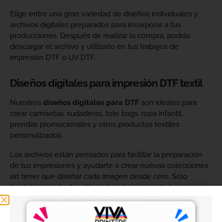
Elige entre una gran variedad de diseños individuales y
archivos digitales preparados para incorporar a tus
producciones. Después de realizar la compra, podrás
descargar el archivo y utilizarlo en tus trabajos de
impresión DTF o UV DTF.
Diseños digitales para impresión DTF textil
Nuestros
diseños digitales para DTF
son ideales para
crear camisetas, sudaderas, tote bags, ropa infantil,
prendas promocionales y otros productos textiles
personalizados.
Los archivos están pensados para facilitar la preparación
de tus impresiones y ayudarte a crear nuevas colecciones
sin tener que diseñar cada imagen desde cero. Solo
tendrás que adaptar el tamaño a tus necesidades, preparar
el archivo en tu programa de impresión y producirlo con tu
maquinaria DTF.