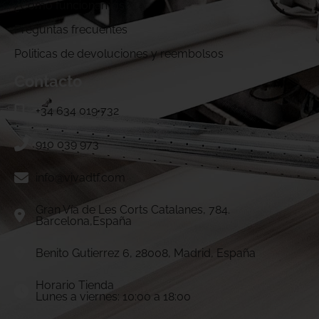
¿Cómo funcionamos?
Preguntas frecuentes
Politicas de devoluciones y reembolsos
Contacto
+34 634 019 732
910 039 973
info@vivadtf.com
Gran Vía de Les Corts Catalanes, 784.
Barcelona,España
Benito Gutierrez 6, 28008, Madrid, España
Horario Tienda
Lunes a viernes: 10:00 a 18:00