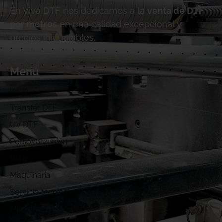
En Viva DTF nos dedicamos a la
venta de DTF
por metros
en una calidad excepcional y
precios inigualables.
Menú
Inicio
Transfer DTF
UV DTF
Personalización
Blog
Maquinaria
Servicio técnico
Muestras DTF