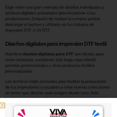
Elige entre una gran variedad de diseños individuales y
archivos digitales preparados para incorporar a tus
producciones. Después de realizar la compra, podrás
descargar el archivo y utilizarlo en tus trabajos de
impresión DTF o UV DTF.
Diseños digitales para impresión DTF textil
Nuestros
diseños digitales para DTF
son ideales para
crear camisetas, sudaderas, tote bags, ropa infantil,
prendas promocionales y otros productos textiles
personalizados.
Los archivos están pensados para facilitar la preparación
de tus impresiones y ayudarte a crear nuevas colecciones
sin tener que diseñar cada imagen desde cero. Solo
tendrás que adaptar el tamaño a tus necesidades, preparar
el archivo en tu programa de impresión y producirlo con tu
maquinaria DTF.