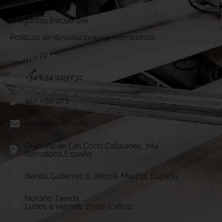
¿Cómo funcionamos?
Preguntas frecuentes
Politicas de devoluciones y reembolsos
Contacto
+34 634 019 732
910 039 973
info@vivadtf.com
Gran Vía de Les Corts Catalanes, 784.
Barcelona,España
Benito Gutierrez 6, 28008, Madrid, España
Horario Tienda
Lunes a viernes: 10:00 a 18:00