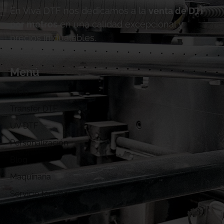
En Viva DTF nos dedicamos a la
venta de DTF
por metros
en una calidad excepcional y
precios inigualables.
Menú
Inicio
Transfer DTF
UV DTF
Personalización
Blog
Maquinaria
Servicio técnico
Muestras DTF