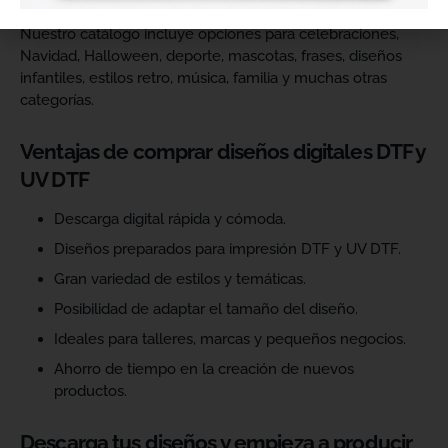
Nuestro catálogo incluye opciones para celebraciones,
Navidad, Halloween, deporte, mascotas, frases, diseños
infantiles, estilos retro, música, familia y muchas otras
categorías.
Ventajas de comprar diseños digitales DTF y
UV DTF
Descarga digital rápida y cómoda.
Diseños preparados para impresión DTF y UV DTF.
Gran variedad de estilos y temáticas.
Posibilidad de adaptar el tamaño del diseño.
Ideales para talleres, marcas y pequeños negocios.
Ahorro de tiempo en la creación de nuevos
productos.
Descarga tus diseños y empieza a producir