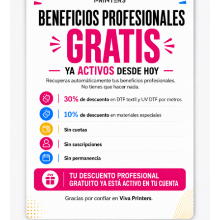
Diseños digitales para impresión UV DTF
También encontrarás
diseños digitales para UV DTF
,
perfectos para personalizar vasos, botellas, termos, cajas,
envases, artículos promocionales y otras superficies rígidas
y lisas.
Estos diseños permiten incorporar nuevas opciones a tu
catálogo de personalización de objetos y preparar
producciones propias utilizando tu impresora UV DTF o tu
proveedor habitual de impresión.
Archivos digitales para negocios de
personalización
Comprar diseños digitales es una solución práctica para
profesionales que quieren ahorrar tiempo, renovar su
catálogo y ofrecer más variedad de productos a sus
clientes. Podrás escoger diseños de diferentes estilos,
temáticas, temporadas y públicos.