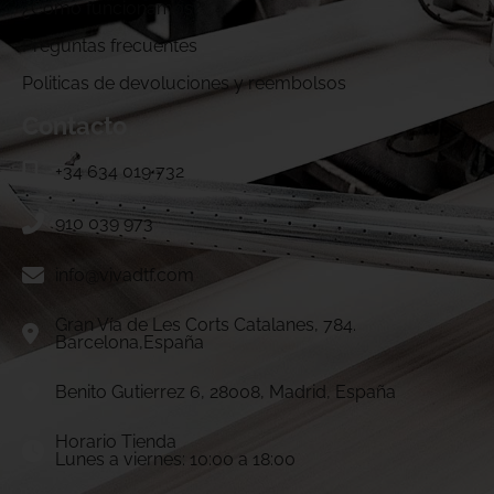
¿Cómo funcionamos?
Preguntas frecuentes
Politicas de devoluciones y reembolsos
Contacto
+34 634 019 732
910 039 973
info@vivadtf.com
Gran Vía de Les Corts Catalanes, 784.
Barcelona,España
Benito Gutierrez 6, 28008, Madrid, España
Horario Tienda
Lunes a viernes: 10:00 a 18:00