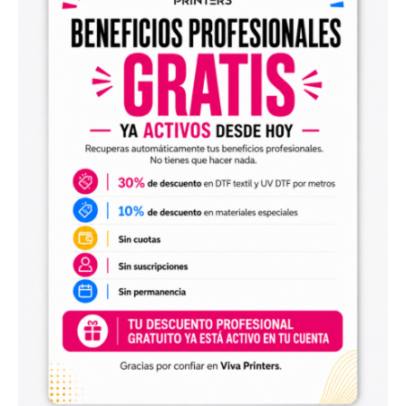
Diseños digitales para impresión UV DTF
También encontrarás
diseños digitales para UV DTF
,
perfectos para personalizar vasos, botellas, termos, cajas,
envases, artículos promocionales y otras superficies rígidas
y lisas.
Estos diseños permiten incorporar nuevas opciones a tu
catálogo de personalización de objetos y preparar
producciones propias utilizando tu impresora UV DTF o tu
proveedor habitual de impresión.
Archivos digitales para negocios de
personalización
Comprar diseños digitales es una solución práctica para
profesionales que quieren ahorrar tiempo, renovar su
catálogo y ofrecer más variedad de productos a sus
clientes. Podrás escoger diseños de diferentes estilos,
temáticas, temporadas y públicos.