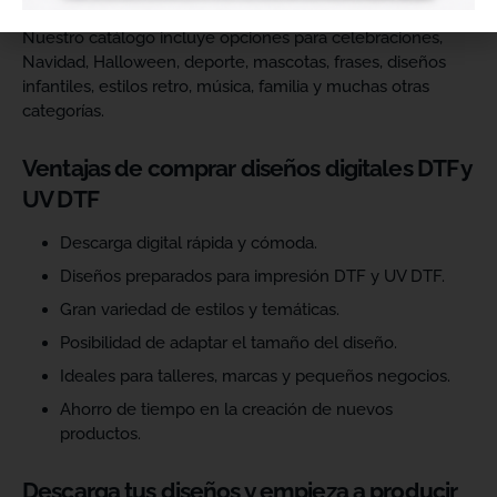
Nuestro catálogo incluye opciones para celebraciones,
Navidad, Halloween, deporte, mascotas, frases, diseños
infantiles, estilos retro, música, familia y muchas otras
categorías.
Ventajas de comprar diseños digitales DTF y
UV DTF
Descarga digital rápida y cómoda.
Diseños preparados para impresión DTF y UV DTF.
Gran variedad de estilos y temáticas.
Posibilidad de adaptar el tamaño del diseño.
Ideales para talleres, marcas y pequeños negocios.
Ahorro de tiempo en la creación de nuevos
productos.
Descarga tus diseños y empieza a producir