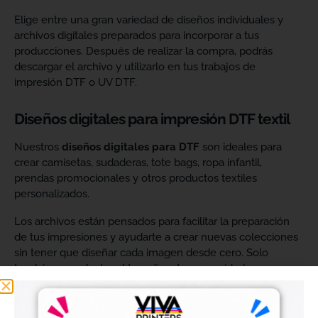
Elige entre una gran variedad de diseños individuales y
archivos digitales preparados para incorporar a tus
producciones. Después de realizar la compra, podrás
descargar el archivo y utilizarlo en tus trabajos de
impresión DTF o UV DTF.
Diseños digitales para impresión DTF textil
Nuestros
diseños digitales para DTF
son ideales para
crear camisetas, sudaderas, tote bags, ropa infantil,
prendas promocionales y otros productos textiles
personalizados.
Los archivos están pensados para facilitar la preparación
de tus impresiones y ayudarte a crear nuevas colecciones
sin tener que diseñar cada imagen desde cero. Solo
tendrás que adaptar el tamaño a tus necesidades, preparar
el archivo en tu programa de impresión y producirlo con tu
maquinaria DTF.