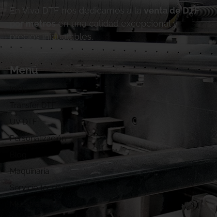
En Viva DTF nos dedicamos a la
venta de DTF
por metros
en una calidad excepcional y
precios inigualables.
Menú
Inicio
Transfer DTF
UV DTF
Personalización
Blog
Maquinaria
Servicio técnico
Muestras DTF