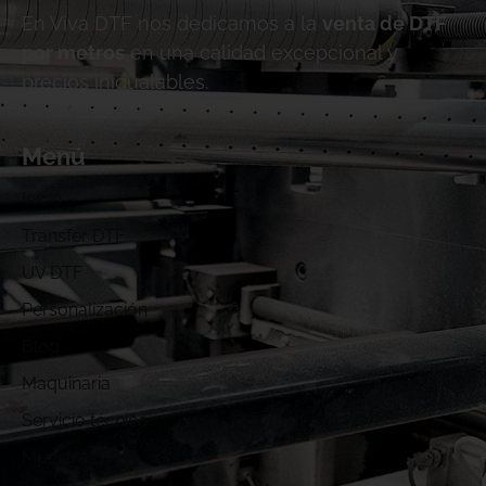
En Viva DTF nos dedicamos a la
venta de DTF
por metros
en una calidad excepcional y
precios inigualables.
Menú
Inicio
Transfer DTF
UV DTF
Personalización
Blog
Maquinaria
Servicio técnico
Muestras DTF