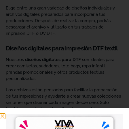
Elige entre una gran variedad de diseños individuales y
archivos digitales preparados para incorporar a tus
producciones. Después de realizar la compra, podrás
descargar el archivo y utilizarlo en tus trabajos de
impresión DTF o UV DTF.
Diseños digitales para impresión DTF textil
Nuestros
diseños digitales para DTF
son ideales para
crear camisetas, sudaderas, tote bags, ropa infantil,
prendas promocionales y otros productos textiles
personalizados.
Los archivos están pensados para facilitar la preparación
de tus impresiones y ayudarte a crear nuevas colecciones
sin tener que diseñar cada imagen desde cero. Solo
tendrás que adaptar el tamaño a tus necesidades, preparar
el archivo en tu programa de impresión y producirlo con tu
maquinaria DTF.