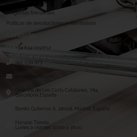
¿Cómo funcionamos?
Preguntas frecuentes
Politicas de devoluciones y reembolsos
Contacto
+34 634 019 732
910 039 973
info@vivadtf.com
Gran Vía de Les Corts Catalanes, 784.
Barcelona,España
Benito Gutierrez 6, 28008, Madrid, España
Horario Tienda
Lunes a viernes: 10:00 a 18:00