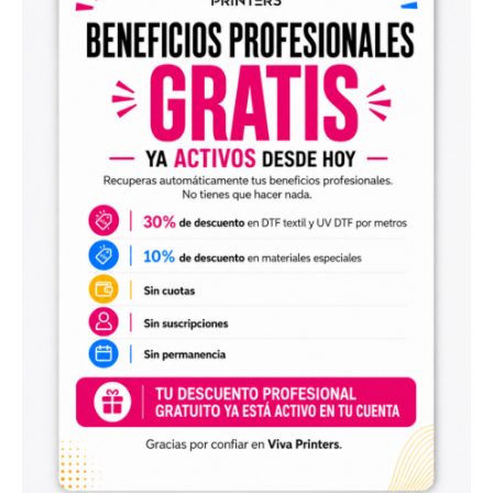
Diseños digitales para impresión UV DTF
También encontrarás
diseños digitales para UV DTF
,
perfectos para personalizar vasos, botellas, termos, cajas,
envases, artículos promocionales y otras superficies rígidas
y lisas.
Estos diseños permiten incorporar nuevas opciones a tu
catálogo de personalización de objetos y preparar
producciones propias utilizando tu impresora UV DTF o tu
proveedor habitual de impresión.
Archivos digitales para negocios de
personalización
Comprar diseños digitales es una solución práctica para
profesionales que quieren ahorrar tiempo, renovar su
catálogo y ofrecer más variedad de productos a sus
clientes. Podrás escoger diseños de diferentes estilos,
temáticas, temporadas y públicos.