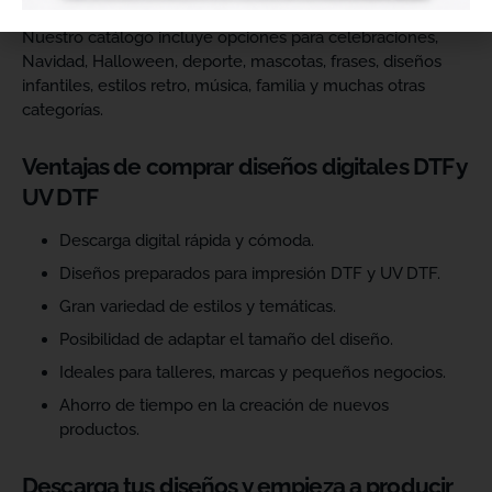
Nuestro catálogo incluye opciones para celebraciones,
Navidad, Halloween, deporte, mascotas, frases, diseños
infantiles, estilos retro, música, familia y muchas otras
categorías.
Ventajas de comprar diseños digitales DTF y
UV DTF
Descarga digital rápida y cómoda.
Diseños preparados para impresión DTF y UV DTF.
Gran variedad de estilos y temáticas.
Posibilidad de adaptar el tamaño del diseño.
Ideales para talleres, marcas y pequeños negocios.
Ahorro de tiempo en la creación de nuevos
productos.
Descarga tus diseños y empieza a producir