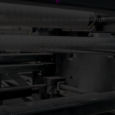
En Viva DTF nos dedicamos a la
venta de DTF
por metros
en una calidad excepcional y
precios inigualables.
Menú
Inicio
Transfer DTF
UV DTF
Personalización
Blog
Maquinaria
Servicio técnico