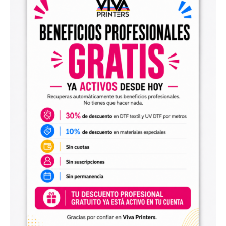
el archivo en tu programa de impresión y producirlo con tu
maquinaria DTF.
Diseños digitales para impresión UV DTF
También encontrarás
diseños digitales para UV DTF
,
perfectos para personalizar vasos, botellas, termos, cajas,
envases, artículos promocionales y otras superficies rígidas
y lisas.
Estos diseños permiten incorporar nuevas opciones a tu
catálogo de personalización de objetos y preparar
producciones propias utilizando tu impresora UV DTF o tu
proveedor habitual de impresión.
Archivos digitales para negocios de
personalización
Comprar diseños digitales es una solución práctica para
profesionales que quieren ahorrar tiempo, renovar su