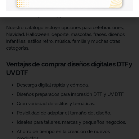
catálogo y ofrecer más variedad de productos a sus
clientes. Podrás escoger diseños de diferentes estilos,
temáticas, temporadas y públicos.
Nuestro catálogo incluye opciones para celebraciones,
Navidad, Halloween, deporte, mascotas, frases, diseños
infantiles, estilos retro, música, familia y muchas otras
categorías.
Ventajas de comprar diseños digitales DTF y
UV DTF
Descarga digital rápida y cómoda.
Diseños preparados para impresión DTF y UV DTF.
Gran variedad de estilos y temáticas.
Posibilidad de adaptar el tamaño del diseño.
Ideales para talleres, marcas y pequeños negocios.
Ahorro de tiempo en la creación de nuevos
productos.