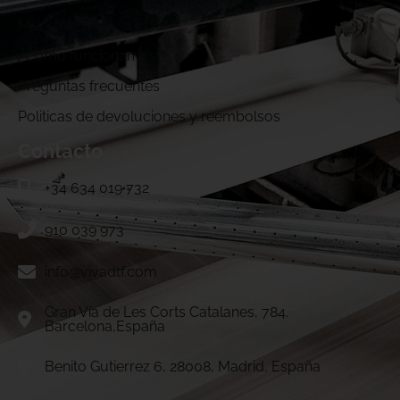
Muestras DTF
¿Cómo funcionamos?
Preguntas frecuentes
Politicas de devoluciones y reembolsos
Contacto
+34 634 019 732
910 039 973
info@vivadtf.com
Gran Vía de Les Corts Catalanes, 784.
Barcelona,España
Benito Gutierrez 6, 28008, Madrid, España