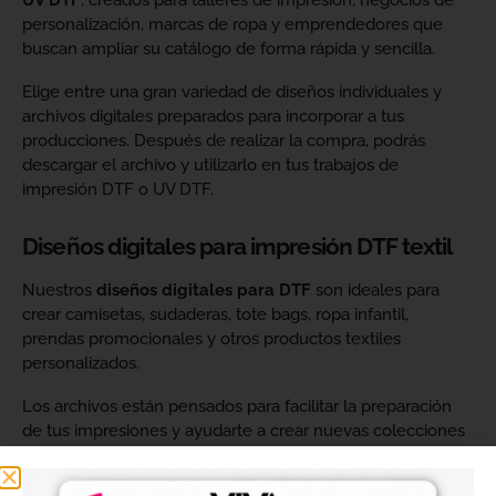
UV DTF
, creados para talleres de impresión, negocios de
personalización, marcas de ropa y emprendedores que
buscan ampliar su catálogo de forma rápida y sencilla.
Elige entre una gran variedad de diseños individuales y
archivos digitales preparados para incorporar a tus
producciones. Después de realizar la compra, podrás
descargar el archivo y utilizarlo en tus trabajos de
impresión DTF o UV DTF.
Diseños digitales para impresión DTF textil
Nuestros
diseños digitales para DTF
son ideales para
crear camisetas, sudaderas, tote bags, ropa infantil,
prendas promocionales y otros productos textiles
personalizados.
Los archivos están pensados para facilitar la preparación
de tus impresiones y ayudarte a crear nuevas colecciones
sin tener que diseñar cada imagen desde cero. Solo
tendrás que adaptar el tamaño a tus necesidades, preparar