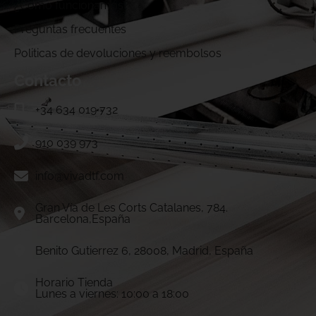
¿Cómo funcionamos?
Preguntas frecuentes
Politicas de devoluciones y reembolsos
Contacto
+34 634 019 732
910 039 973
info@vivadtf.com
Gran Vía de Les Corts Catalanes, 784.
Barcelona,España
Benito Gutierrez 6, 28008, Madrid, España
Horario Tienda
Lunes a viernes: 10:00 a 18:00