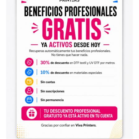
Diseños digitales para impresión UV DTF
También encontrarás
diseños digitales para UV DTF
,
perfectos para personalizar vasos, botellas, termos, cajas,
envases, artículos promocionales y otras superficies rígidas
y lisas.
Estos diseños permiten incorporar nuevas opciones a tu
catálogo de personalización de objetos y preparar
producciones propias utilizando tu impresora UV DTF o tu
proveedor habitual de impresión.
Archivos digitales para negocios de
personalización
Comprar diseños digitales es una solución práctica para
profesionales que quieren ahorrar tiempo, renovar su
catálogo y ofrecer más variedad de productos a sus
clientes. Podrás escoger diseños de diferentes estilos,
temáticas, temporadas y públicos.