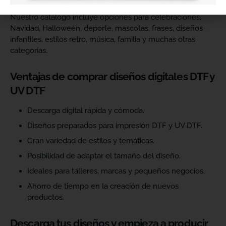
Nuestro catálogo incluye opciones para celebraciones,
Navidad, Halloween, deporte, mascotas, frases, diseños
infantiles, estilos retro, música, familia y muchas otras
categorías.
Ventajas de comprar diseños digitales DTF y
UV DTF
Descarga digital rápida y cómoda.
Diseños preparados para impresión DTF y UV DTF.
Gran variedad de estilos y temáticas.
Posibilidad de adaptar el tamaño del diseño.
Ideales para talleres, marcas y pequeños negocios.
Ahorro de tiempo en la creación de nuevos
productos.
Descarga tus diseños y empieza a producir