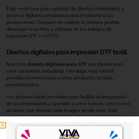
Elige entre una gran variedad de diseños individuales y
archivos digitales preparados para incorporar a tus
producciones. Después de realizar la compra, podrás
descargar el archivo y utilizarlo en tus trabajos de
impresión DTF o UV DTF.
Diseños digitales para impresión DTF textil
Nuestros
diseños digitales para DTF
son ideales para
crear camisetas, sudaderas, tote bags, ropa infantil,
prendas promocionales y otros productos textiles
personalizados.
Los archivos están pensados para facilitar la preparación
de tus impresiones y ayudarte a crear nuevas colecciones
sin tener que diseñar cada imagen desde cero. Solo
tendrás que adaptar el tamaño a tus necesidades, preparar
el archivo en tu programa de impresión y producirlo con tu
maquinaria DTF.