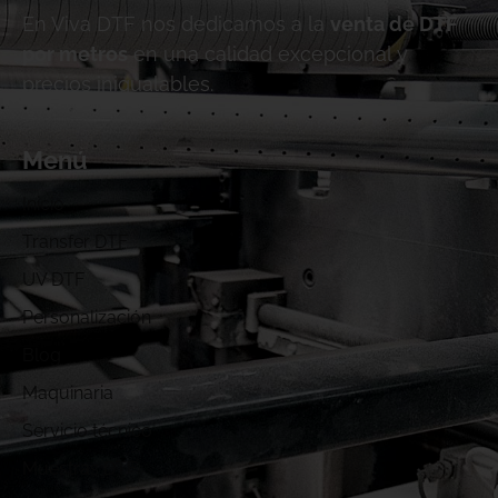
En Viva DTF nos dedicamos a la
venta de DTF
por metros
en una calidad excepcional y
precios inigualables.
Menú
Inicio
Transfer DTF
UV DTF
Personalización
Blog
Maquinaria
Servicio técnico
Muestras DTF