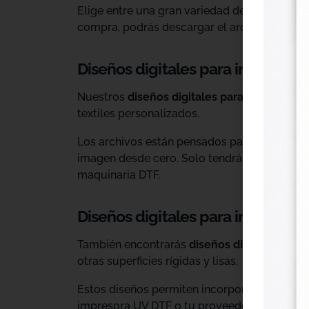
Elige entre una gran variedad de diseños ind
compra, podrás descargar el archivo y utiliz
Diseños digitales para impresión 
Nuestros
diseños digitales para DTF
son ide
textiles personalizados.
Los archivos están pensados para facilitar l
imagen desde cero. Solo tendrás que adaptar
maquinaria DTF.
Diseños digitales para impresió
También encontrarás
diseños digitales para
otras superficies rígidas y lisas.
Estos diseños permiten incorporar nuevas op
impresora UV DTF o tu proveedor habitual d