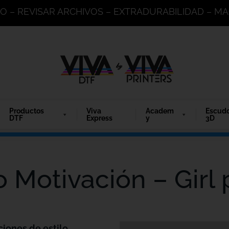
DO – REVISAR ARCHIVOS – EXTRADURABILIDAD – 
Productos
Viva
Academ
Escud
DTF
Express
y
3D
o Motivación – Girl
ciones de estilo.