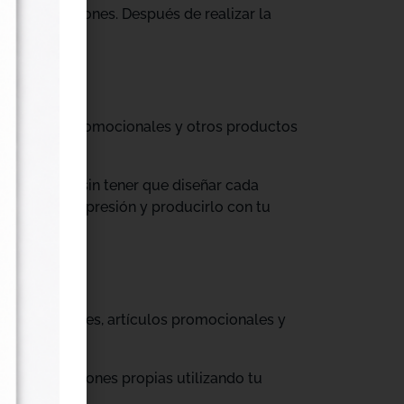
tus producciones. Después de realizar la
til, prendas promocionales y otros productos
colecciones sin tener que diseñar cada
ograma de impresión y producirlo con tu
, cajas, envases, artículos promocionales y
rar producciones propias utilizando tu