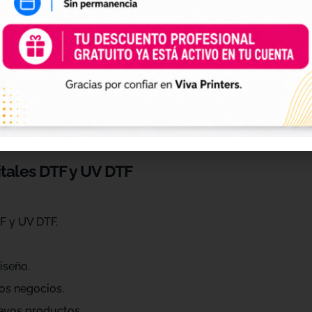
 de personalización
ráctica para profesionales que quieren ahorrar tiempo, ren
eños de diferentes estilos, temáticas, temporadas y público
raciones, Navidad, Halloween, deporte, mascotas, frases, dis
itales DTF y UV DTF
F y UV DTF.
iseño.
os negocios.
evos productos.