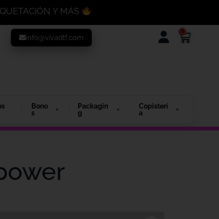
MAQUETACIÓN Y MÁS
0
info@vivadtf.com
os
Bono
Packagin
Copisterí
s
g
a
 power