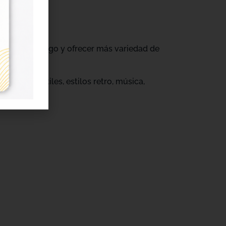
ovar su catálogo y ofrecer más variedad de
s.
eños infantiles, estilos retro, música,