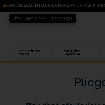
-10% DESCUENTO EN EXTRAS:
PRIORIZAR PEDI
+34 634 019 732
910 039 973
/
Impresión por
Materiales
metros
Especiales
Plieg
Elige tu pliego favorito y llena tus crea