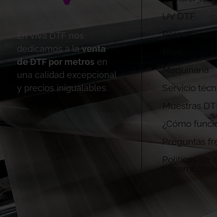
UV DTF
Personalizac
En Viva DTF nos
dedicamos a la
venta
Blog
de DTF por metros
en
Maquinaria
una calidad excepcional
Servicio técn
y precios inigualables.
Muestras DT
¿Cómo funci
Preguntas fr
Politicas de
y reembolso