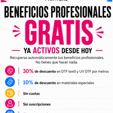
ividuales y archivos digitales preparados para incorporar a 
arlo en tus trabajos de impresión DTF o UV DTF.
DTF textil
ales para crear camisetas, sudaderas, tote bags, ropa infan
a preparación de tus impresiones y ayudarte a crear nuevas 
 el tamaño a tus necesidades, preparar el archivo en tu pr
n UV DTF
 UV DTF
, perfectos para personalizar vasos, botellas, termos
ciones a tu catálogo de personalización de objetos y prepa
e impresión.