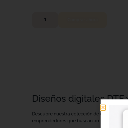
Comprar ahora
Diseños digitales DTF 
Descubre nuestra colección de
diseños digi
emprendedores que buscan ampliar su catálo