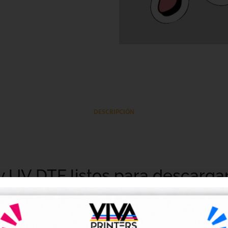
DESCRIPCIÓN
y UV DTF listos para descarga
tales DTF y UV DTF
, creados para talleres de impresión, ne
go de forma rápida y sencilla.