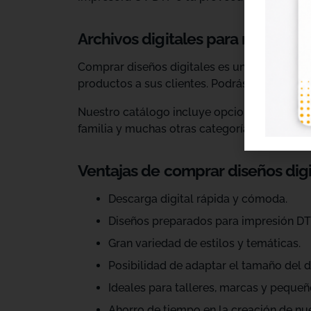
Archivos digitales para negocios
Comprar diseños digitales es una solución p
productos a sus clientes. Podrás escoger dis
Nuestro catálogo incluye opciones para celeb
familia y muchas otras categorías.
Ventajas de comprar diseños dig
Descarga digital rápida y cómoda.
Diseños preparados para impresión DT
Gran variedad de estilos y temáticas.
Posibilidad de adaptar el tamaño del d
Ideales para talleres, marcas y pequeñ
Ahorro de tiempo en la creación de nu