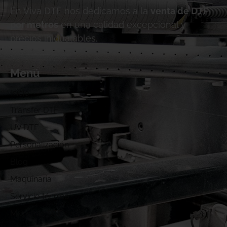
En Viva DTF nos dedicamos a la
venta de DTF
por metros
en una calidad excepcional y
precios inigualables.
Menú
Inicio
Transfer DTF
UV DTF
Personalización
Blog
Maquinaria
Servicio técnico
Muestras DTF