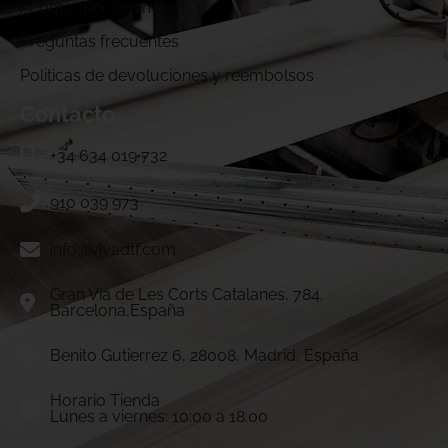
¿Cómo funcionamos?
Preguntas frecuentes
Politicas de devoluciones y reembolsos
Contacto
+34 634 019 732
910 039 973
info@vivadtf.com
Gran Vía de Les Corts Catalanes, 784.
Barcelona,España
Benito Gutierrez 6, 28008, Madrid, España
Horario Tienda
Lunes a viernes: 10:00 a 18:00