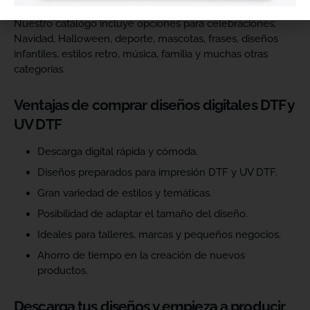
Nuestro catálogo incluye opciones para celebraciones,
Navidad, Halloween, deporte, mascotas, frases, diseños
infantiles, estilos retro, música, familia y muchas otras
categorías.
Ventajas de comprar diseños digitales DTF y
UV DTF
Descarga digital rápida y cómoda.
Diseños preparados para impresión DTF y UV DTF.
Gran variedad de estilos y temáticas.
Posibilidad de adaptar el tamaño del diseño.
Ideales para talleres, marcas y pequeños negocios.
Ahorro de tiempo en la creación de nuevos
productos.
Descarga tus diseños y empieza a producir