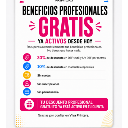
Diseños digitales para impresión UV DTF
También encontrarás
diseños digitales para UV DTF
,
perfectos para personalizar vasos, botellas, termos, cajas,
envases, artículos promocionales y otras superficies rígidas
y lisas.
Estos diseños permiten incorporar nuevas opciones a tu
catálogo de personalización de objetos y preparar
producciones propias utilizando tu impresora UV DTF o tu
proveedor habitual de impresión.
Archivos digitales para negocios de
personalización
Comprar diseños digitales es una solución práctica para
profesionales que quieren ahorrar tiempo, renovar su
catálogo y ofrecer más variedad de productos a sus
clientes. Podrás escoger diseños de diferentes estilos,
temáticas, temporadas y públicos.