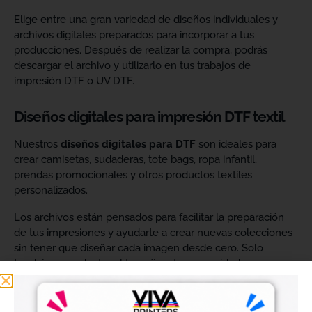
Elige entre una gran variedad de diseños individuales y
archivos digitales preparados para incorporar a tus
producciones. Después de realizar la compra, podrás
descargar el archivo y utilizarlo en tus trabajos de
impresión DTF o UV DTF.
Diseños digitales para impresión DTF textil
Nuestros
diseños digitales para DTF
son ideales para
crear camisetas, sudaderas, tote bags, ropa infantil,
prendas promocionales y otros productos textiles
personalizados.
Los archivos están pensados para facilitar la preparación
de tus impresiones y ayudarte a crear nuevas colecciones
sin tener que diseñar cada imagen desde cero. Solo
tendrás que adaptar el tamaño a tus necesidades, preparar
el archivo en tu programa de impresión y producirlo con tu
maquinaria DTF.