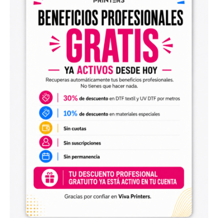
Diseños digitales para impresión UV DTF
También encontrarás
diseños digitales para UV DTF
,
perfectos para personalizar vasos, botellas, termos, cajas,
envases, artículos promocionales y otras superficies rígidas
y lisas.
Estos diseños permiten incorporar nuevas opciones a tu
catálogo de personalización de objetos y preparar
producciones propias utilizando tu impresora UV DTF o tu
proveedor habitual de impresión.
Archivos digitales para negocios de
personalización
Comprar diseños digitales es una solución práctica para
profesionales que quieren ahorrar tiempo, renovar su
catálogo y ofrecer más variedad de productos a sus
clientes. Podrás escoger diseños de diferentes estilos,
temáticas, temporadas y públicos.