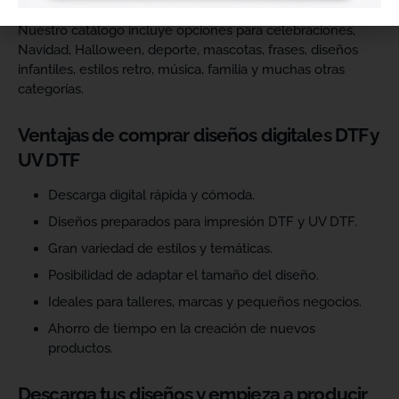
Nuestro catálogo incluye opciones para celebraciones,
Navidad, Halloween, deporte, mascotas, frases, diseños
infantiles, estilos retro, música, familia y muchas otras
categorías.
Ventajas de comprar diseños digitales DTF y
UV DTF
Descarga digital rápida y cómoda.
Diseños preparados para impresión DTF y UV DTF.
Gran variedad de estilos y temáticas.
Posibilidad de adaptar el tamaño del diseño.
Ideales para talleres, marcas y pequeños negocios.
Ahorro de tiempo en la creación de nuevos
productos.
Descarga tus diseños y empieza a producir