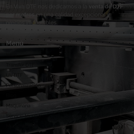
En Viva DTF nos dedicamos a la
venta de DTF
por metros
en una calidad excepcional y
precios inigualables.
Menú
Inicio
Transfer DTF
UV DTF
Personalización
Blog
Maquinaria
Servicio técnico
Muestras DTF