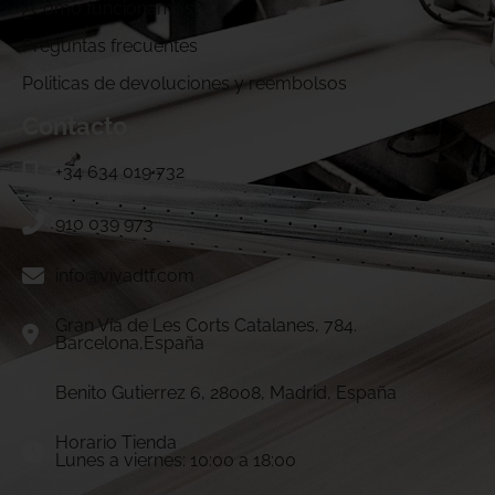
¿Cómo funcionamos?
Preguntas frecuentes
Politicas de devoluciones y reembolsos
Contacto
+34 634 019 732
910 039 973
info@vivadtf.com
Gran Vía de Les Corts Catalanes, 784.
Barcelona,España
Benito Gutierrez 6, 28008, Madrid, España
Horario Tienda
Lunes a viernes: 10:00 a 18:00