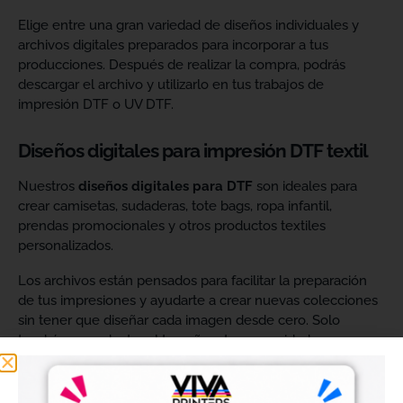
Elige entre una gran variedad de diseños individuales y
archivos digitales preparados para incorporar a tus
producciones. Después de realizar la compra, podrás
descargar el archivo y utilizarlo en tus trabajos de
impresión DTF o UV DTF.
Diseños digitales para impresión DTF textil
Nuestros
diseños digitales para DTF
son ideales para
crear camisetas, sudaderas, tote bags, ropa infantil,
prendas promocionales y otros productos textiles
personalizados.
Los archivos están pensados para facilitar la preparación
de tus impresiones y ayudarte a crear nuevas colecciones
sin tener que diseñar cada imagen desde cero. Solo
tendrás que adaptar el tamaño a tus necesidades, preparar
el archivo en tu programa de impresión y producirlo con tu
maquinaria DTF.