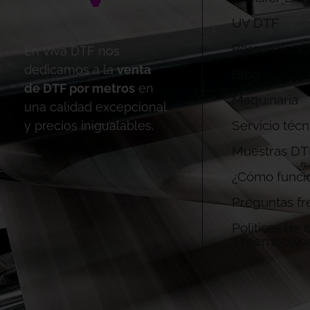
UV DTF
Personalizac
En Viva DTF nos
dedicamos a la
venta
Blog
de DTF por metros
en
Maquinaria
una calidad excepcional
Servicio técn
y precios inigualables.
Muestras DT
¿Cómo funci
Preguntas fr
Politicas de
y reembolso