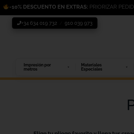
-10% DESCUENTO EN EXTRAS:
PRIORIZAR PEDI
+34 634 019 732
910 039 973
/
Impresión por
Materiales
metros
Especiales
P
Elige tu pliego favorito y llena tus crea