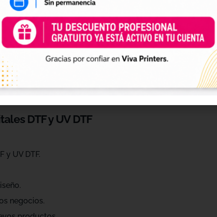
 de personalización
ráctica para profesionales que quieren ahorrar tiempo, ren
eños de diferentes estilos, temáticas, temporadas y público
raciones, Navidad, Halloween, deporte, mascotas, frases, dis
itales DTF y UV DTF
F y UV DTF.
iseño.
os negocios.
evos productos.