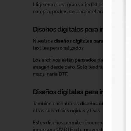
Elige entre una gran variedad de diseños ind
compra, podrás descargar el archivo y utiliz
Diseños digitales para impresión 
Nuestros
diseños digitales para DTF
son ide
textiles personalizados.
Los archivos están pensados para facilitar l
imagen desde cero. Solo tendrás que adaptar
maquinaria DTF.
Diseños digitales para impresió
También encontrarás
diseños digitales para
otras superficies rígidas y lisas.
Estos diseños permiten incorporar nuevas op
impresora UV DTF o tu proveedor habitual d