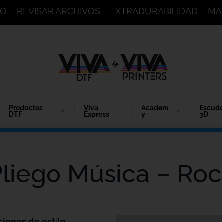
DO – REVISAR ARCHIVOS – EXTRADURABILIDAD – 
Productos
Viva
Academ
Escud
DTF
Express
y
3D
liego Música – Ro
ciones de estilo.