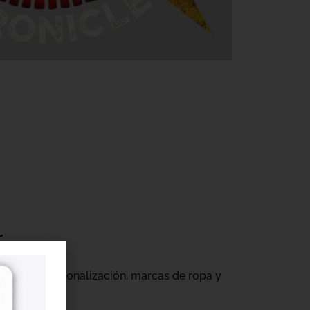
r
gocios de personalización, marcas de ropa y