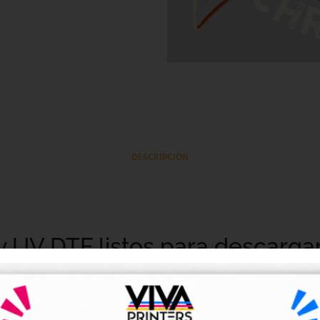
DESCRIPCIÓN
y UV DTF listos para descarga
tales DTF y UV DTF
, creados para talleres de impresión, ne
go de forma rápida y sencilla.