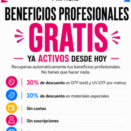
ividuales y archivos digitales preparados para incorporar a 
arlo en tus trabajos de impresión DTF o UV DTF.
DTF textil
ales para crear camisetas, sudaderas, tote bags, ropa infan
a preparación de tus impresiones y ayudarte a crear nuevas 
 el tamaño a tus necesidades, preparar el archivo en tu pr
n UV DTF
 UV DTF
, perfectos para personalizar vasos, botellas, termos
ciones a tu catálogo de personalización de objetos y prepa
e impresión.