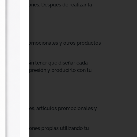
tus producciones. Después de realizar la
til, prendas promocionales y otros productos
colecciones sin tener que diseñar cada
ograma de impresión y producirlo con tu
, cajas, envases, artículos promocionales y
rar producciones propias utilizando tu