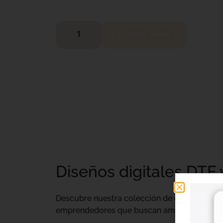
Comprar ahora
Diseños digitales DTF 
Descubre nuestra colección de
diseños digi
emprendedores que buscan ampliar su catálo