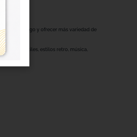
ovar su catálogo y ofrecer más variedad de
s.
eños infantiles, estilos retro, música,