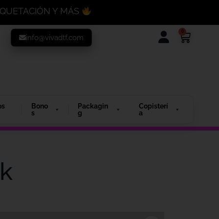
MAQUETACIÓN Y MÁS
0
info@vivadtf.com
os
Bono
Packagin
Copisterí
s
g
a
ck