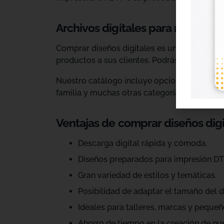
Archivos digitales para negocios
Comprar diseños digitales es una solución p
productos a sus clientes. Podrás escoger dis
Nuestro catálogo incluye opciones para celeb
familia y muchas otras categorías.
Ventajas de comprar diseños dig
Descarga digital rápida y cómoda.
Diseños preparados para impresión DT
Gran variedad de estilos y temáticas.
Posibilidad de adaptar el tamaño del d
Ideales para talleres, marcas y pequeñ
Ahorro de tiempo en la creación de nu