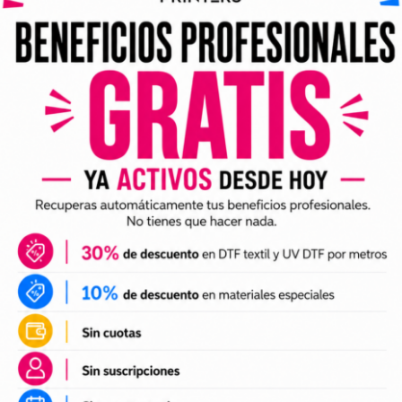
ividuales y archivos digitales preparados para incorporar a 
arlo en tus trabajos de impresión DTF o UV DTF.
DTF textil
ales para crear camisetas, sudaderas, tote bags, ropa infan
a preparación de tus impresiones y ayudarte a crear nuevas 
 el tamaño a tus necesidades, preparar el archivo en tu pr
n UV DTF
 UV DTF
, perfectos para personalizar vasos, botellas, termos
ciones a tu catálogo de personalización de objetos y prepa
e impresión.