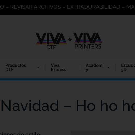
DO – REVISAR ARCHIVOS – EXTRADURABILIDAD – 
Productos
Viva
Academ
Escud
DTF
Express
y
3D
 Navidad – Ho ho h
ciones de estilo.