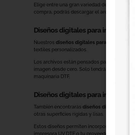
Elige entre una gran variedad de diseños ind
compra, podrás descargar el archivo y utiliz
Diseños digitales para impresión 
Nuestros
diseños digitales para DTF
son ide
textiles personalizados.
Los archivos están pensados para facilitar l
imagen desde cero. Solo tendrás que adaptar
maquinaria DTF.
Diseños digitales para impresió
También encontrarás
diseños digitales para
otras superficies rígidas y lisas.
Estos diseños permiten incorporar nuevas op
impresora UV DTF o tu proveedor habitual d