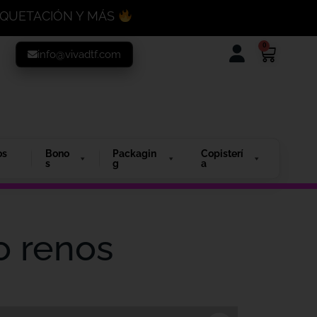
MAQUETACIÓN Y MÁS
0
info@vivadtf.com
os
Bono
Packagin
Copisterí
s
g
a
o renos