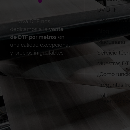
UV DTF
Personalizac
En Viva DTF nos
dedicamos a la
venta
Blog
de DTF por metros
en
Maquinaria
una calidad excepcional
Servicio técn
y precios inigualables.
Muestras DT
¿Cómo funci
Preguntas fr
Politicas de
y reembolso