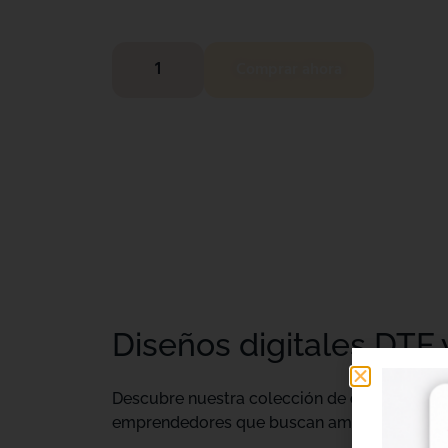
Comprar ahora
Diseños digitales DTF 
Descubre nuestra colección de
diseños digi
emprendedores que buscan ampliar su catálo