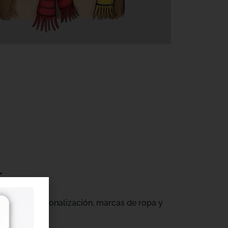
r
gocios de personalización, marcas de ropa y