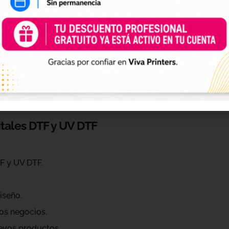
 de personalización
ráctica para profesionales que quieren ahorrar tiempo, ren
eños de diferentes estilos, temáticas, temporadas y público
raciones, Navidad, Halloween, deporte, mascotas, frases, dis
itales DTF y UV DTF
F y UV DTF.
iseño.
os negocios.
evos productos.