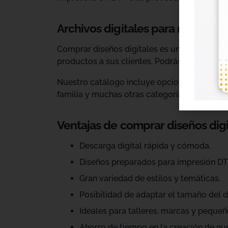
Archivos digitales para negocios
Comprar diseños digitales es una solución p
productos a sus clientes. Podrás escoger dis
Nuestro catálogo incluye opciones para celeb
familia y muchas otras categorías.
Ventajas de comprar diseños dig
Descarga digital rápida y cómoda.
Diseños preparados para impresión DT
Gran variedad de estilos y temáticas.
Posibilidad de adaptar el tamaño del d
Ideales para talleres, marcas y pequeñ
Ahorro de tiempo en la creación de nu