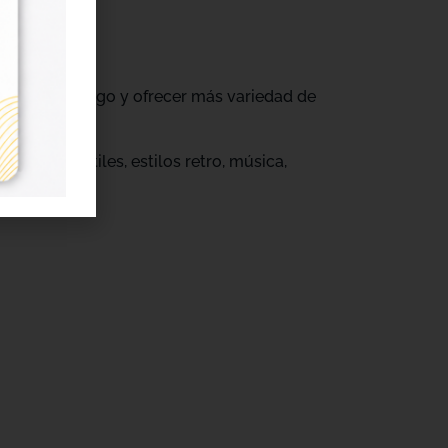
ovar su catálogo y ofrecer más variedad de
s.
eños infantiles, estilos retro, música,