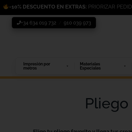
-10% DESCUENTO EN EXTRAS:
PRIORIZAR PEDI
+34 634 019 732
910 039 973
/
Impresión por
Materiales
metros
Especiales
Pliego
Elige tu pliego favorito y llena tus crea