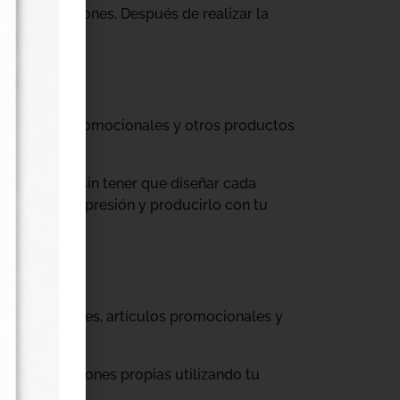
tus producciones. Después de realizar la
til, prendas promocionales y otros productos
colecciones sin tener que diseñar cada
ograma de impresión y producirlo con tu
, cajas, envases, artículos promocionales y
rar producciones propias utilizando tu