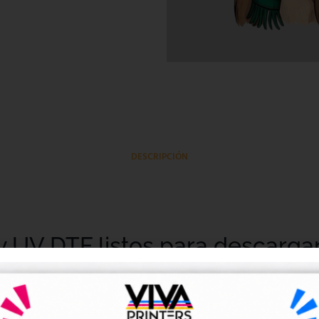
DESCRIPCIÓN
y UV DTF listos para descarga
tales DTF y UV DTF
, creados para talleres de impresión, ne
go de forma rápida y sencilla.