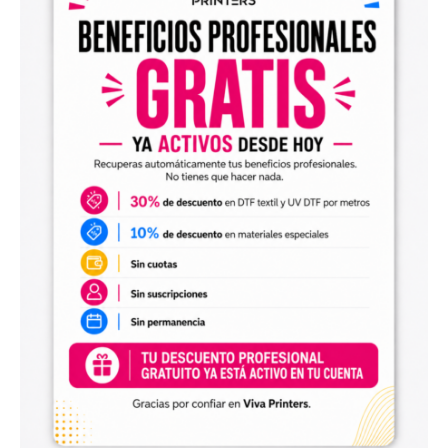
Diseños digitales para impresión UV DTF
También encontrarás
diseños digitales para UV DTF
,
perfectos para personalizar vasos, botellas, termos, cajas,
envases, artículos promocionales y otras superficies rígidas
y lisas.
Estos diseños permiten incorporar nuevas opciones a tu
catálogo de personalización de objetos y preparar
producciones propias utilizando tu impresora UV DTF o tu
proveedor habitual de impresión.
Archivos digitales para negocios de
personalización
Comprar diseños digitales es una solución práctica para
profesionales que quieren ahorrar tiempo, renovar su
catálogo y ofrecer más variedad de productos a sus
clientes. Podrás escoger diseños de diferentes estilos,
temáticas, temporadas y públicos.