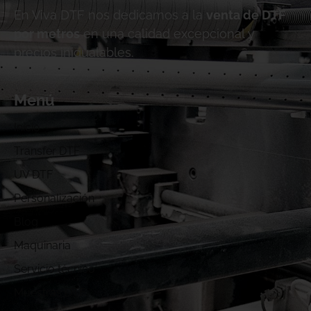
En Viva DTF nos dedicamos a la
venta de DTF
por metros
en una calidad excepcional y
precios inigualables.
Menú
Inicio
Transfer DTF
UV DTF
Personalización
Blog
Maquinaria
Servicio técnico
Muestras DTF