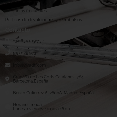
¿Cómo funcionamos?
Preguntas frecuentes
Politicas de devoluciones y reembolsos
Contacto
+34 634 019 732
910 039 973
info@vivadtf.com
Gran Vía de Les Corts Catalanes, 784.
Barcelona,España
Benito Gutierrez 6, 28008, Madrid, España
Horario Tienda
Lunes a viernes: 10:00 a 18:00