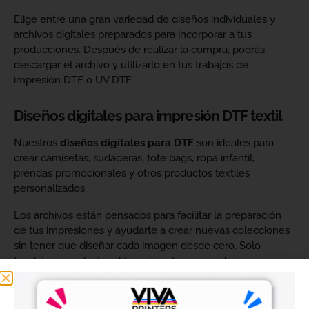
Elige entre una gran variedad de diseños individuales y
archivos digitales preparados para incorporar a tus
producciones. Después de realizar la compra, podrás
descargar el archivo y utilizarlo en tus trabajos de
impresión DTF o UV DTF.
Diseños digitales para impresión DTF textil
Nuestros
diseños digitales para DTF
son ideales para
crear camisetas, sudaderas, tote bags, ropa infantil,
prendas promocionales y otros productos textiles
personalizados.
Los archivos están pensados para facilitar la preparación
de tus impresiones y ayudarte a crear nuevas colecciones
sin tener que diseñar cada imagen desde cero. Solo
tendrás que adaptar el tamaño a tus necesidades, preparar
el archivo en tu programa de impresión y producirlo con tu
maquinaria DTF.