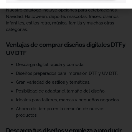
Nuestro catálogo incluye opciones para celebraciones,
Navidad, Halloween, deporte, mascotas, frases, diseños
infantiles, estilos retro, música, familia y muchas otras
categorías.
Ventajas de comprar diseños digitales DTF y
UV DTF
Descarga digital rápida y cómoda.
Diseños preparados para impresión DTF y UV DTF.
Gran variedad de estilos y temáticas.
Posibilidad de adaptar el tamaño del diseño.
Ideales para talleres, marcas y pequeños negocios.
Ahorro de tiempo en la creación de nuevos
productos.
Descarga tus diseños y empieza a producir