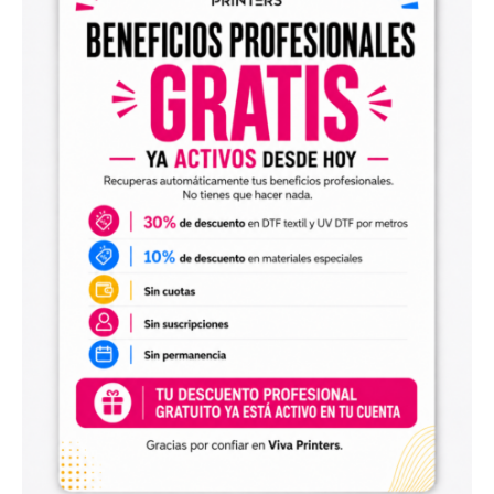
Diseños digitales para impresión UV DTF
También encontrarás
diseños digitales para UV DTF
,
perfectos para personalizar vasos, botellas, termos, cajas,
envases, artículos promocionales y otras superficies rígidas
y lisas.
Estos diseños permiten incorporar nuevas opciones a tu
catálogo de personalización de objetos y preparar
producciones propias utilizando tu impresora UV DTF o tu
proveedor habitual de impresión.
Archivos digitales para negocios de
personalización
Comprar diseños digitales es una solución práctica para
profesionales que quieren ahorrar tiempo, renovar su
catálogo y ofrecer más variedad de productos a sus
clientes. Podrás escoger diseños de diferentes estilos,
temáticas, temporadas y públicos.