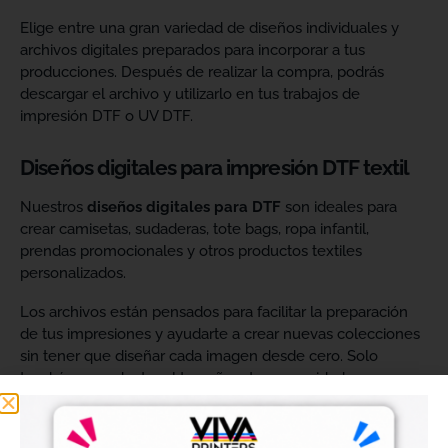
Elige entre una gran variedad de diseños individuales y
archivos digitales preparados para incorporar a tus
producciones. Después de realizar la compra, podrás
descargar el archivo y utilizarlo en tus trabajos de
impresión DTF o UV DTF.
Diseños digitales para impresión DTF textil
Nuestros
diseños digitales para DTF
son ideales para
crear camisetas, sudaderas, tote bags, ropa infantil,
prendas promocionales y otros productos textiles
personalizados.
Los archivos están pensados para facilitar la preparación
de tus impresiones y ayudarte a crear nuevas colecciones
sin tener que diseñar cada imagen desde cero. Solo
tendrás que adaptar el tamaño a tus necesidades, preparar
el archivo en tu programa de impresión y producirlo con tu
maquinaria DTF.