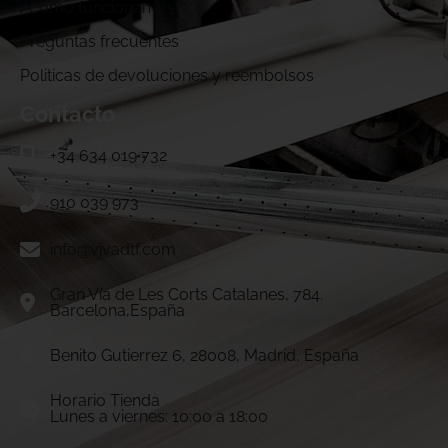
¿Cómo funcionamos?
Preguntas frecuentes
Politicas de devoluciones y reembolsos
Contacto
+34 634 019 732
910 039 973
info@vivadtf.com
Gran Vía de Les Corts Catalanes, 784.
Barcelona,España
Benito Gutierrez 6, 28008, Madrid, España
Horario Tienda
Lunes a viernes: 10:00 a 18:00