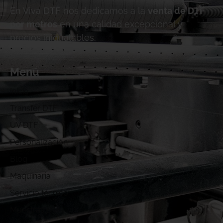
En Viva DTF nos dedicamos a la
venta de DTF
por metros
en una calidad excepcional y
precios inigualables.
Menú
Inicio
Transfer DTF
UV DTF
Personalización
Blog
Maquinaria
Servicio técnico
Muestras DTF