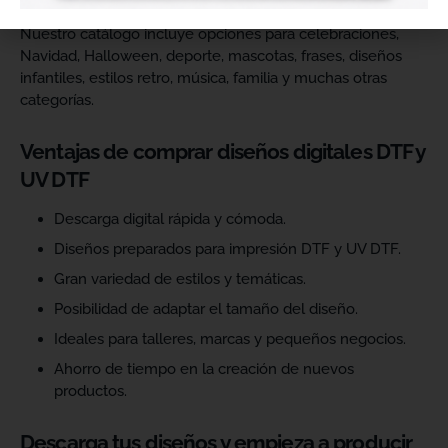
Nuestro catálogo incluye opciones para celebraciones,
Navidad, Halloween, deporte, mascotas, frases, diseños
infantiles, estilos retro, música, familia y muchas otras
categorías.
Ventajas de comprar diseños digitales DTF y
UV DTF
Descarga digital rápida y cómoda.
Diseños preparados para impresión DTF y UV DTF.
Gran variedad de estilos y temáticas.
Posibilidad de adaptar el tamaño del diseño.
Ideales para talleres, marcas y pequeños negocios.
Ahorro de tiempo en la creación de nuevos
productos.
Descarga tus diseños y empieza a producir