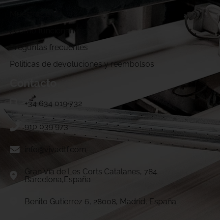
Muestras DTF
¿Cómo funcionamos?
Preguntas frecuentes
Politicas de devoluciones y reembolsos
Contacto
+34 634 019 732
910 039 973
info@vivadtf.com
Gran Vía de Les Corts Catalanes, 784.
Barcelona,España
Benito Gutierrez 6, 28008, Madrid, España