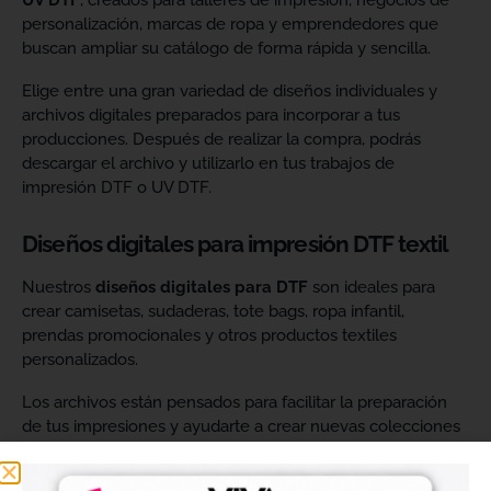
UV DTF
, creados para talleres de impresión, negocios de
personalización, marcas de ropa y emprendedores que
buscan ampliar su catálogo de forma rápida y sencilla.
Elige entre una gran variedad de diseños individuales y
archivos digitales preparados para incorporar a tus
producciones. Después de realizar la compra, podrás
descargar el archivo y utilizarlo en tus trabajos de
impresión DTF o UV DTF.
Diseños digitales para impresión DTF textil
Nuestros
diseños digitales para DTF
son ideales para
crear camisetas, sudaderas, tote bags, ropa infantil,
prendas promocionales y otros productos textiles
personalizados.
Los archivos están pensados para facilitar la preparación
de tus impresiones y ayudarte a crear nuevas colecciones
sin tener que diseñar cada imagen desde cero. Solo
tendrás que adaptar el tamaño a tus necesidades, preparar