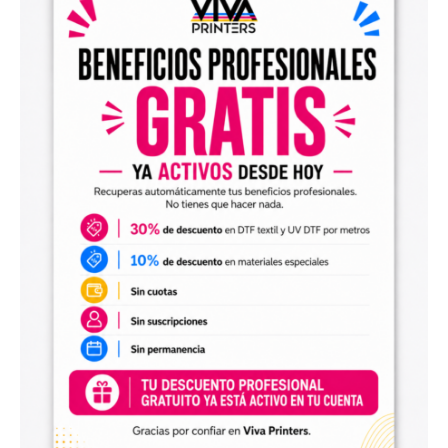
el archivo en tu programa de impresión y producirlo con tu
maquinaria DTF.
Diseños digitales para impresión UV DTF
También encontrarás
diseños digitales para UV DTF
,
perfectos para personalizar vasos, botellas, termos, cajas,
envases, artículos promocionales y otras superficies rígidas
y lisas.
Estos diseños permiten incorporar nuevas opciones a tu
catálogo de personalización de objetos y preparar
producciones propias utilizando tu impresora UV DTF o tu
proveedor habitual de impresión.
Archivos digitales para negocios de
personalización
Comprar diseños digitales es una solución práctica para
profesionales que quieren ahorrar tiempo, renovar su