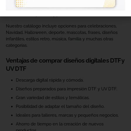
catálogo y ofrecer más variedad de productos a sus
clientes. Podrás escoger diseños de diferentes estilos,
temáticas, temporadas y públicos.
Nuestro catálogo incluye opciones para celebraciones,
Navidad, Halloween, deporte, mascotas, frases, diseños
infantiles, estilos retro, música, familia y muchas otras
categorías.
Ventajas de comprar diseños digitales DTF y
UV DTF
Descarga digital rápida y cómoda.
Diseños preparados para impresión DTF y UV DTF.
Gran variedad de estilos y temáticas.
Posibilidad de adaptar el tamaño del diseño.
Ideales para talleres, marcas y pequeños negocios.
Ahorro de tiempo en la creación de nuevos
productos.