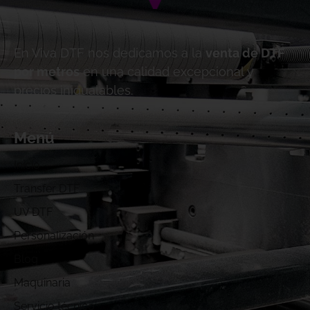
En Viva DTF nos dedicamos a la
venta de DTF
por metros
en una calidad excepcional y
precios inigualables.
Menú
Inicio
Transfer DTF
UV DTF
Personalización
Blog
Maquinaria
Servicio técnico