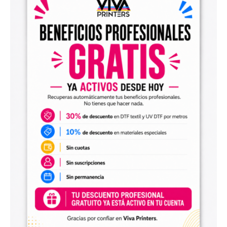
el archivo en tu programa de impresión y producirlo con tu
maquinaria DTF.
Diseños digitales para impresión UV DTF
También encontrarás
diseños digitales para UV DTF
,
perfectos para personalizar vasos, botellas, termos, cajas,
envases, artículos promocionales y otras superficies rígidas
y lisas.
Estos diseños permiten incorporar nuevas opciones a tu
catálogo de personalización de objetos y preparar
producciones propias utilizando tu impresora UV DTF o tu
proveedor habitual de impresión.
Archivos digitales para negocios de
personalización
Comprar diseños digitales es una solución práctica para
profesionales que quieren ahorrar tiempo, renovar su