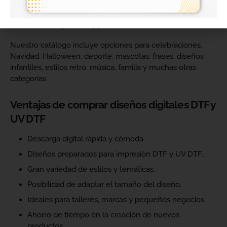
catálogo y ofrecer más variedad de productos a sus
clientes. Podrás escoger diseños de diferentes estilos,
temáticas, temporadas y públicos.
Nuestro catálogo incluye opciones para celebraciones,
Navidad, Halloween, deporte, mascotas, frases, diseños
infantiles, estilos retro, música, familia y muchas otras
categorías.
Ventajas de comprar diseños digitales DTF y
UV DTF
Descarga digital rápida y cómoda.
Diseños preparados para impresión DTF y UV DTF.
Gran variedad de estilos y temáticas.
Posibilidad de adaptar el tamaño del diseño.
Ideales para talleres, marcas y pequeños negocios.
Ahorro de tiempo en la creación de nuevos
productos.