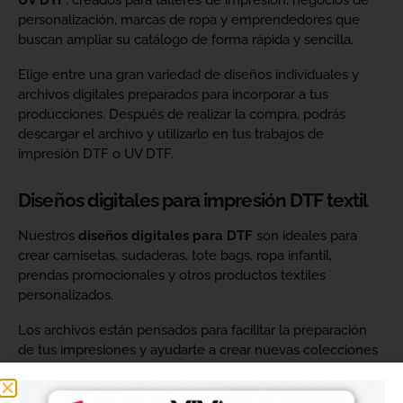
UV DTF
, creados para talleres de impresión, negocios de
personalización, marcas de ropa y emprendedores que
buscan ampliar su catálogo de forma rápida y sencilla.
Elige entre una gran variedad de diseños individuales y
archivos digitales preparados para incorporar a tus
producciones. Después de realizar la compra, podrás
descargar el archivo y utilizarlo en tus trabajos de
impresión DTF o UV DTF.
Diseños digitales para impresión DTF textil
Nuestros
diseños digitales para DTF
son ideales para
crear camisetas, sudaderas, tote bags, ropa infantil,
prendas promocionales y otros productos textiles
personalizados.
Los archivos están pensados para facilitar la preparación
de tus impresiones y ayudarte a crear nuevas colecciones
sin tener que diseñar cada imagen desde cero. Solo
tendrás que adaptar el tamaño a tus necesidades, preparar