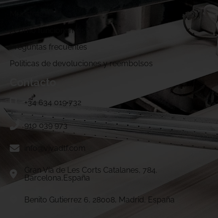
Muestras DTF
¿Cómo funcionamos?
Preguntas frecuentes
Politicas de devoluciones y reembolsos
Contacto
+34 634 019 732
910 039 973
info@vivadtf.com
Gran Vía de Les Corts Catalanes, 784.
Barcelona,España
Benito Gutierrez 6, 28008, Madrid, España