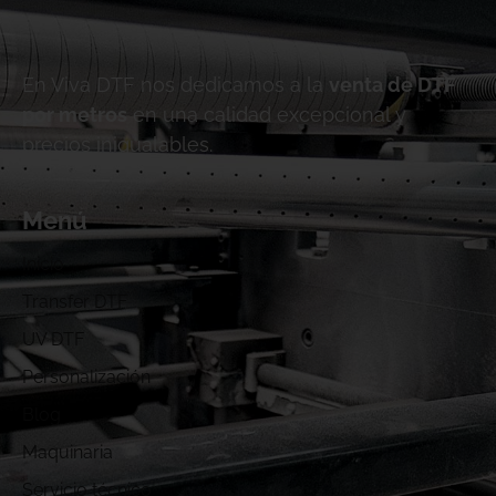
En Viva DTF nos dedicamos a la
venta de DTF
por metros
en una calidad excepcional y
precios inigualables.
Menú
Inicio
Transfer DTF
UV DTF
Personalización
Blog
Maquinaria
Servicio técnico