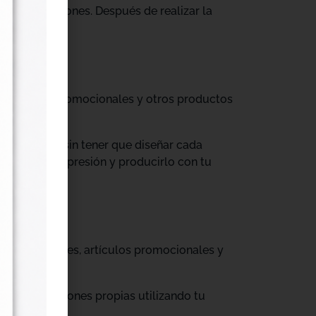
tus producciones. Después de realizar la
til, prendas promocionales y otros productos
colecciones sin tener que diseñar cada
ograma de impresión y producirlo con tu
, cajas, envases, artículos promocionales y
rar producciones propias utilizando tu