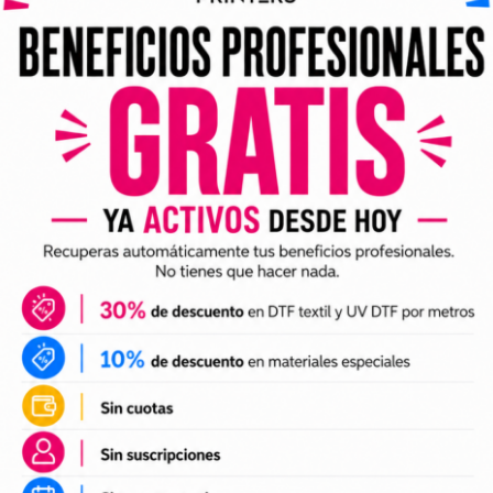
ividuales y archivos digitales preparados para incorporar a 
arlo en tus trabajos de impresión DTF o UV DTF.
DTF textil
ales para crear camisetas, sudaderas, tote bags, ropa infan
a preparación de tus impresiones y ayudarte a crear nuevas 
 el tamaño a tus necesidades, preparar el archivo en tu pr
n UV DTF
 UV DTF
, perfectos para personalizar vasos, botellas, termos
ciones a tu catálogo de personalización de objetos y prepa
e impresión.