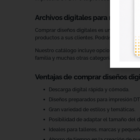
Archivos digitales para negocios
Comprar diseños digitales es una solución p
productos a sus clientes. Podrás escoger dis
Nuestro catálogo incluye opciones para celeb
familia y muchas otras categorías.
Ventajas de comprar diseños dig
Descarga digital rápida y cómoda.
Diseños preparados para impresión DT
Gran variedad de estilos y temáticas.
Posibilidad de adaptar el tamaño del d
Ideales para talleres, marcas y pequeñ
Ahorro de tiempo en la creación de nu