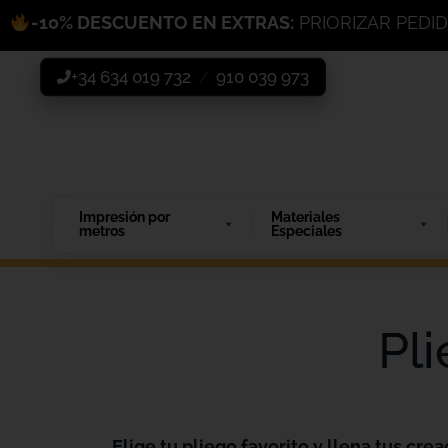
-10% DESCUENTO EN EXTRAS:
PRIORIZAR PEDI
+34 634 019 732
910 039 973
/
Impresión por
Materiales
metros
Especiales
Pl
Elige tu pliego favorito y llena tus crea