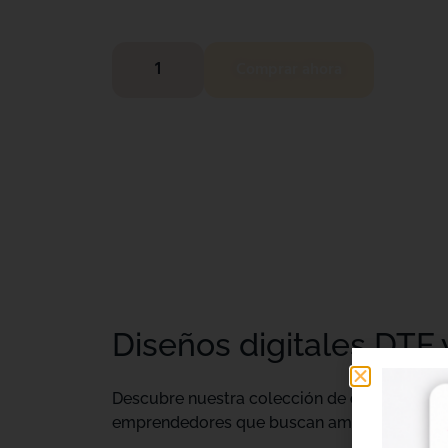
Comprar ahora
Diseños digitales DTF 
Descubre nuestra colección de
diseños digi
emprendedores que buscan ampliar su catálo