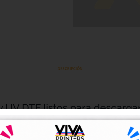
DESCRIPCIÓN
y UV DTF listos para descarga
tales DTF y UV DTF
, creados para talleres de impresión, ne
go de forma rápida y sencilla.