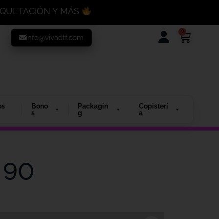
MAQUETACIÓN Y MÁS
0
info@vivadtf.com
os
Bono
Packagin
Copisterí
s
g
a
 90