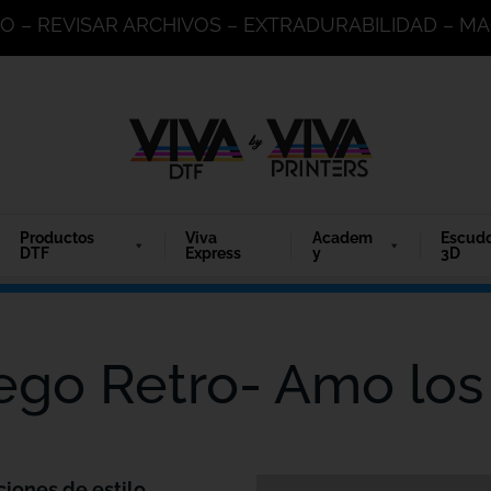
DO – REVISAR ARCHIVOS – EXTRADURABILIDAD – 
Productos
Viva
Academ
Escud
DTF
Express
y
3D
iego Retro- Amo los
ciones de estilo.