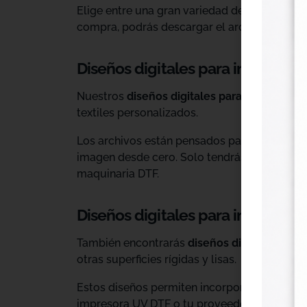
Elige entre una gran variedad de diseños ind
compra, podrás descargar el archivo y utiliz
Diseños digitales para impresión 
Nuestros
diseños digitales para DTF
son ide
textiles personalizados.
Los archivos están pensados para facilitar l
imagen desde cero. Solo tendrás que adaptar
maquinaria DTF.
Diseños digitales para impresió
También encontrarás
diseños digitales para
otras superficies rígidas y lisas.
Estos diseños permiten incorporar nuevas op
impresora UV DTF o tu proveedor habitual d