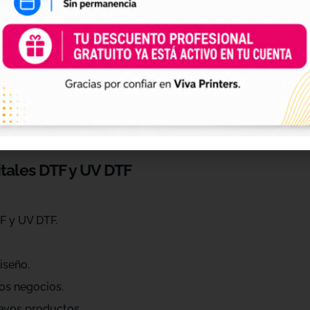
 de personalización
ráctica para profesionales que quieren ahorrar tiempo, ren
eños de diferentes estilos, temáticas, temporadas y público
raciones, Navidad, Halloween, deporte, mascotas, frases, dis
itales DTF y UV DTF
F y UV DTF.
iseño.
os negocios.
evos productos.