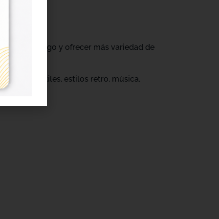
ovar su catálogo y ofrecer más variedad de
s.
eños infantiles, estilos retro, música,