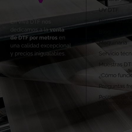
UV DTF
Personalizac
En Viva DTF nos
dedicamos a la
venta
Blog
de DTF por metros
en
Maquinaria
una calidad excepcional
Servicio técn
y precios inigualables.
Muestras DT
¿Cómo funci
Preguntas fr
Politicas de
y reembolso