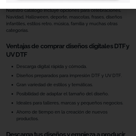
Nuestro catálogo incluye opciones para celebraciones,
Navidad, Halloween, deporte, mascotas, frases, diseños
infantiles, estilos retro, música, familia y muchas otras
categorías.
Ventajas de comprar diseños digitales DTF y
UV DTF
Descarga digital rápida y cómoda.
Diseños preparados para impresión DTF y UV DTF.
Gran variedad de estilos y temáticas.
Posibilidad de adaptar el tamaño del diseño.
Ideales para talleres, marcas y pequeños negocios.
Ahorro de tiempo en la creación de nuevos
productos.
Descarga tus diseños y empieza a producir