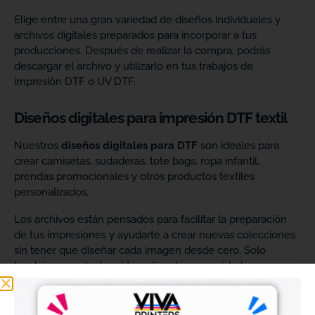
Elige entre una gran variedad de diseños individuales y
archivos digitales preparados para incorporar a tus
producciones. Después de realizar la compra, podrás
descargar el archivo y utilizarlo en tus trabajos de
impresión DTF o UV DTF.
Diseños digitales para impresión DTF textil
Nuestros
diseños digitales para DTF
son ideales para
crear camisetas, sudaderas, tote bags, ropa infantil,
prendas promocionales y otros productos textiles
personalizados.
Los archivos están pensados para facilitar la preparación
de tus impresiones y ayudarte a crear nuevas colecciones
sin tener que diseñar cada imagen desde cero. Solo
tendrás que adaptar el tamaño a tus necesidades, preparar
el archivo en tu programa de impresión y producirlo con tu
maquinaria DTF.