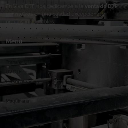
En Viva DTF nos dedicamos a la
venta de DTF
por metros
en una calidad excepcional y
precios inigualables.
Menú
Inicio
Transfer DTF
UV DTF
Personalización
Blog
Maquinaria
Servicio técnico
Muestras DTF