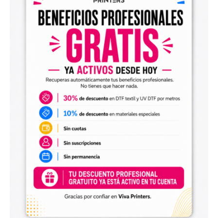
Diseños digitales para impresión UV DTF
También encontrarás
diseños digitales para UV DTF
,
perfectos para personalizar vasos, botellas, termos, cajas,
envases, artículos promocionales y otras superficies rígidas
y lisas.
Estos diseños permiten incorporar nuevas opciones a tu
catálogo de personalización de objetos y preparar
producciones propias utilizando tu impresora UV DTF o tu
proveedor habitual de impresión.
Archivos digitales para negocios de
personalización
Comprar diseños digitales es una solución práctica para
profesionales que quieren ahorrar tiempo, renovar su
catálogo y ofrecer más variedad de productos a sus
clientes. Podrás escoger diseños de diferentes estilos,
temáticas, temporadas y públicos.