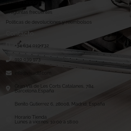
¿Cómo funcionamos?
Preguntas frecuentes
Politicas de devoluciones y reembolsos
Contacto
+34 634 019 732
910 039 973
info@vivadtf.com
Gran Vía de Les Corts Catalanes, 784.
Barcelona,España
Benito Gutierrez 6, 28008, Madrid, España
Horario Tienda
Lunes a viernes: 10:00 a 18:00