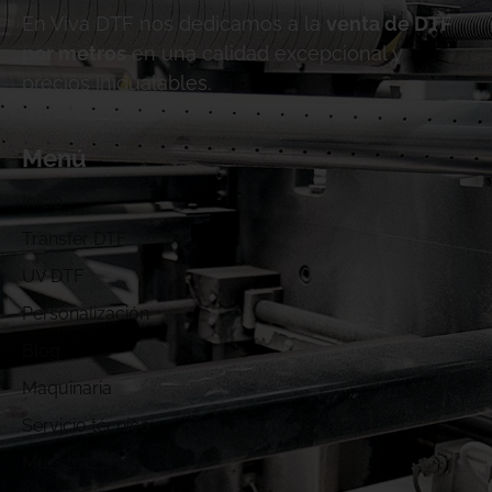
En Viva DTF nos dedicamos a la
venta de DTF
por metros
en una calidad excepcional y
precios inigualables.
Menú
Inicio
Transfer DTF
UV DTF
Personalización
Blog
Maquinaria
Servicio técnico
Muestras DTF