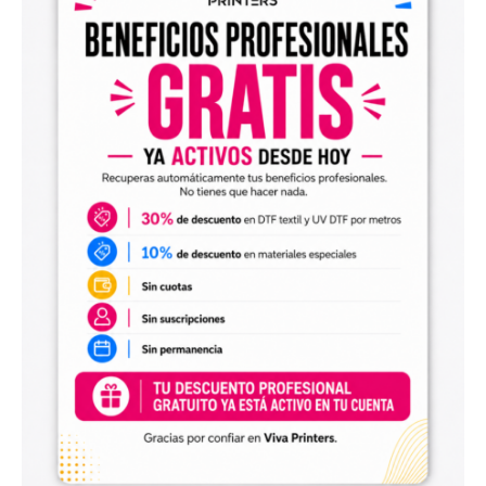
Diseños digitales para impresión UV DTF
También encontrarás
diseños digitales para UV DTF
,
perfectos para personalizar vasos, botellas, termos, cajas,
envases, artículos promocionales y otras superficies rígidas
y lisas.
Estos diseños permiten incorporar nuevas opciones a tu
catálogo de personalización de objetos y preparar
producciones propias utilizando tu impresora UV DTF o tu
proveedor habitual de impresión.
Archivos digitales para negocios de
personalización
Comprar diseños digitales es una solución práctica para
profesionales que quieren ahorrar tiempo, renovar su
catálogo y ofrecer más variedad de productos a sus
clientes. Podrás escoger diseños de diferentes estilos,
temáticas, temporadas y públicos.