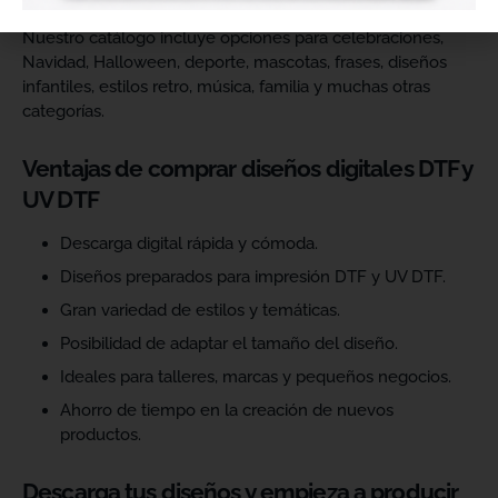
Nuestro catálogo incluye opciones para celebraciones,
Navidad, Halloween, deporte, mascotas, frases, diseños
infantiles, estilos retro, música, familia y muchas otras
categorías.
Ventajas de comprar diseños digitales DTF y
UV DTF
Descarga digital rápida y cómoda.
Diseños preparados para impresión DTF y UV DTF.
Gran variedad de estilos y temáticas.
Posibilidad de adaptar el tamaño del diseño.
Ideales para talleres, marcas y pequeños negocios.
Ahorro de tiempo en la creación de nuevos
productos.
Descarga tus diseños y empieza a producir