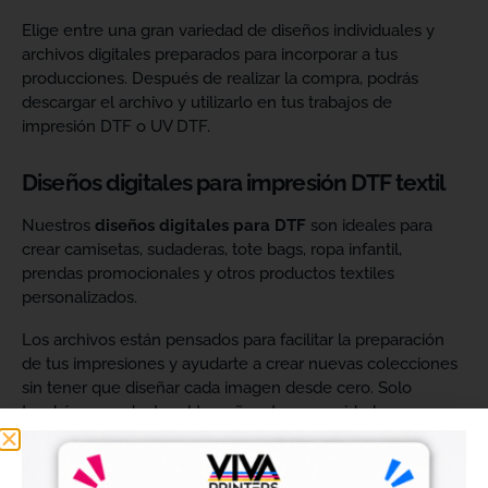
Elige entre una gran variedad de diseños individuales y
archivos digitales preparados para incorporar a tus
producciones. Después de realizar la compra, podrás
descargar el archivo y utilizarlo en tus trabajos de
impresión DTF o UV DTF.
Diseños digitales para impresión DTF textil
Nuestros
diseños digitales para DTF
son ideales para
crear camisetas, sudaderas, tote bags, ropa infantil,
prendas promocionales y otros productos textiles
personalizados.
Los archivos están pensados para facilitar la preparación
de tus impresiones y ayudarte a crear nuevas colecciones
sin tener que diseñar cada imagen desde cero. Solo
tendrás que adaptar el tamaño a tus necesidades, preparar
el archivo en tu programa de impresión y producirlo con tu
maquinaria DTF.