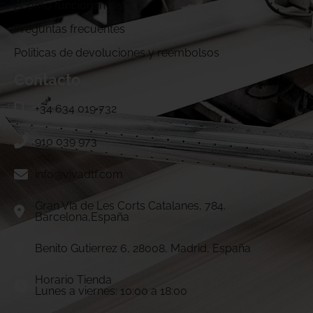
¿Cómo funcionamos?
Preguntas frecuentes
Politicas de devoluciones y reembolsos
Contacto
+34 634 019 732
910 039 973
info@vivadtf.com
Gran Vía de Les Corts Catalanes, 784.
Barcelona,España
Benito Gutierrez 6, 28008, Madrid, España
Horario Tienda
Lunes a viernes: 10:00 a 18:00