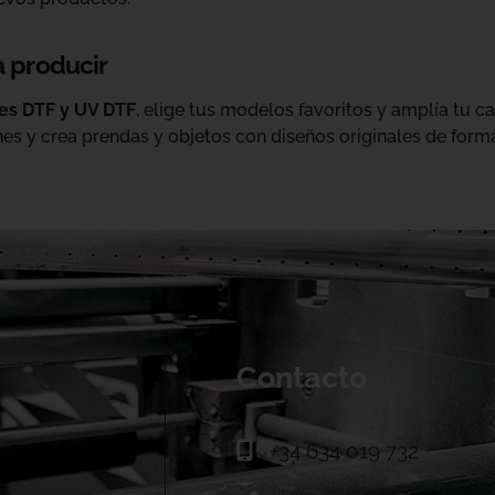
a producir
les DTF y UV DTF
, elige tus modelos favoritos y amplía tu 
es y crea prendas y objetos con diseños originales de forma
Contacto
+34 634 019 732