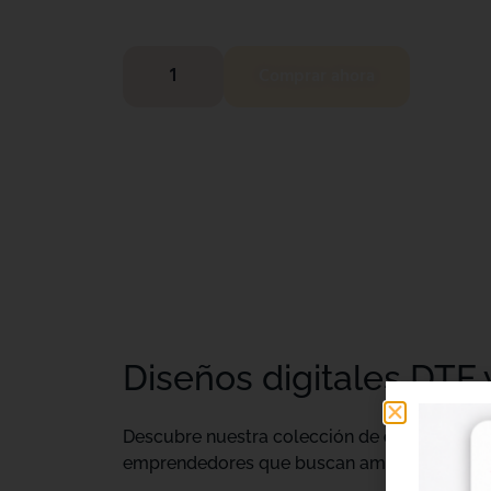
Comprar ahora
Diseños digitales DTF 
Descubre nuestra colección de
diseños digi
emprendedores que buscan ampliar su catálo