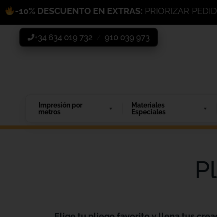
-10% DESCUENTO EN EXTRAS:
PRIORIZAR PEDI
+34 634 019 732
910 039 973
/
Impresión por
Materiales
metros
Especiales
P
Elige tu pliego favorito y llena tus crea