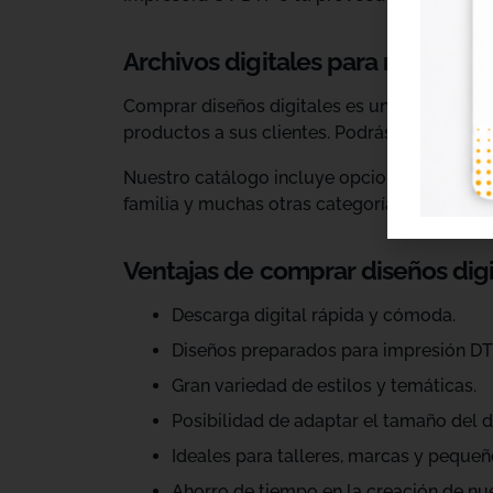
Archivos digitales para negocios
Comprar diseños digitales es una solución p
productos a sus clientes. Podrás escoger dis
Nuestro catálogo incluye opciones para celeb
familia y muchas otras categorías.
Ventajas de comprar diseños dig
Descarga digital rápida y cómoda.
Diseños preparados para impresión DT
Gran variedad de estilos y temáticas.
Posibilidad de adaptar el tamaño del d
Ideales para talleres, marcas y pequeñ
Ahorro de tiempo en la creación de nu