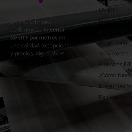
UV DTF
Personalizac
En Viva DTF nos
dedicamos a la
venta
Blog
de DTF por metros
en
Maquinaria
una calidad excepcional
Servicio técn
y precios inigualables.
Muestras DT
¿Cómo funci
Preguntas fr
Politicas de
y reembolso