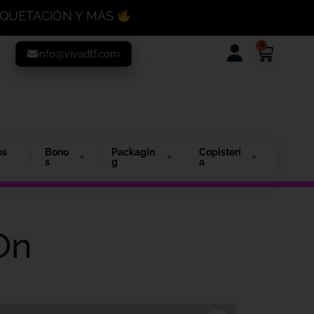
MAQUETACIÓN Y MÁS
0
info@vivadtf.com
os
Bono
Packagin
Copisterí
s
g
a
On