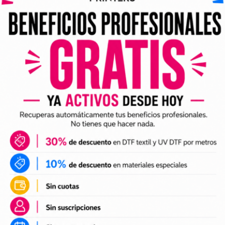
ividuales y archivos digitales preparados para incorporar a 
arlo en tus trabajos de impresión DTF o UV DTF.
DTF textil
ales para crear camisetas, sudaderas, tote bags, ropa infan
a preparación de tus impresiones y ayudarte a crear nuevas 
 el tamaño a tus necesidades, preparar el archivo en tu pr
n UV DTF
 UV DTF
, perfectos para personalizar vasos, botellas, termos
ciones a tu catálogo de personalización de objetos y prepa
e impresión.