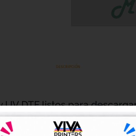
DESCRIPCIÓN
y UV DTF listos para descarga
tales DTF y UV DTF
, creados para talleres de impresión, ne
go de forma rápida y sencilla.