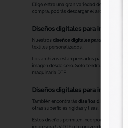
Elige entre una gran variedad de diseños ind
compra, podrás descargar el archivo y utiliz
Diseños digitales para impresión 
Nuestros
diseños digitales para DTF
son ide
textiles personalizados.
Los archivos están pensados para facilitar l
imagen desde cero. Solo tendrás que adaptar
maquinaria DTF.
Diseños digitales para impresió
También encontrarás
diseños digitales para
otras superficies rígidas y lisas.
Estos diseños permiten incorporar nuevas op
impresora UV DTF o tu proveedor habitual d