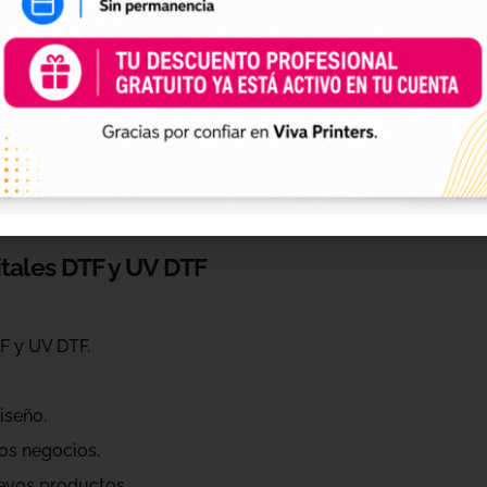
 de personalización
ráctica para profesionales que quieren ahorrar tiempo, ren
eños de diferentes estilos, temáticas, temporadas y público
raciones, Navidad, Halloween, deporte, mascotas, frases, dis
itales DTF y UV DTF
F y UV DTF.
iseño.
os negocios.
evos productos.