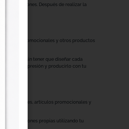
tus producciones. Después de realizar la
til, prendas promocionales y otros productos
colecciones sin tener que diseñar cada
ograma de impresión y producirlo con tu
, cajas, envases, artículos promocionales y
rar producciones propias utilizando tu