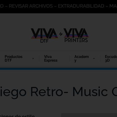
DO – REVISAR ARCHIVOS – EXTRADURABILIDAD – 
Productos
Viva
Academ
Escud
DTF
Express
y
3D
liego Retro- Music 
ciones de estilo.