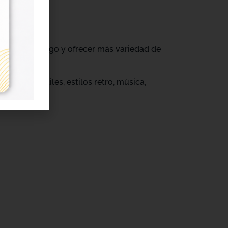
ovar su catálogo y ofrecer más variedad de
s.
eños infantiles, estilos retro, música,