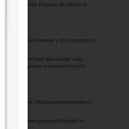
tus producciones. Después de realizar la
til, prendas promocionales y otros productos
colecciones sin tener que diseñar cada
ograma de impresión y producirlo con tu
, cajas, envases, artículos promocionales y
rar producciones propias utilizando tu