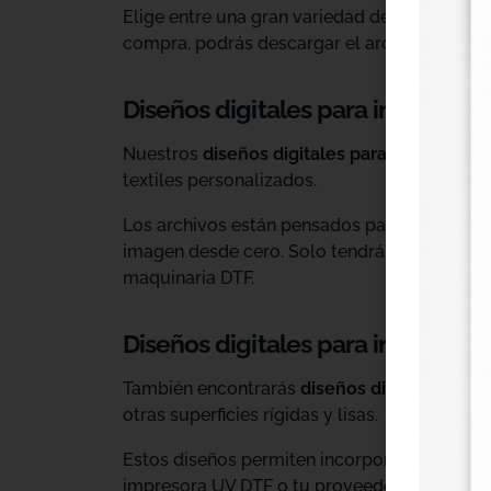
Elige entre una gran variedad de diseños ind
compra, podrás descargar el archivo y utiliz
Diseños digitales para impresión 
Nuestros
diseños digitales para DTF
son ide
textiles personalizados.
Los archivos están pensados para facilitar l
imagen desde cero. Solo tendrás que adaptar
maquinaria DTF.
Diseños digitales para impresió
También encontrarás
diseños digitales para
otras superficies rígidas y lisas.
Estos diseños permiten incorporar nuevas op
impresora UV DTF o tu proveedor habitual d