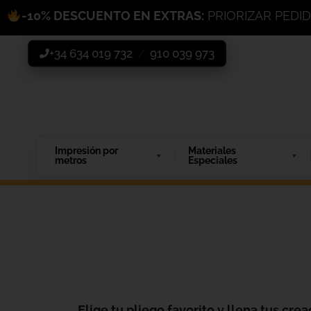
-10% DESCUENTO EN EXTRAS:
PRIORIZAR PEDI
+34 634 019 732
910 039 973
/
Impresión por
Materiales
metros
Especiales
Elige tu pliego favorito y llena tus crea