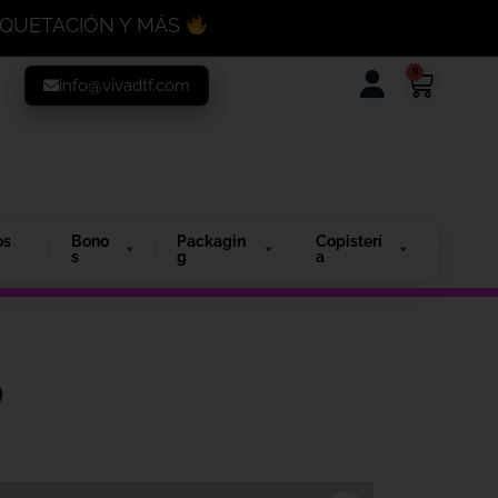
MAQUETACIÓN Y MÁS
0
info@vivadtf.com
os
Bono
Packagin
Copisterí
s
g
a
o