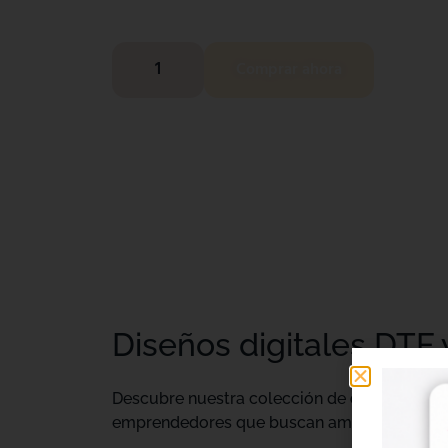
Comprar ahora
Diseños digitales DTF 
Descubre nuestra colección de
diseños digi
emprendedores que buscan ampliar su catálo