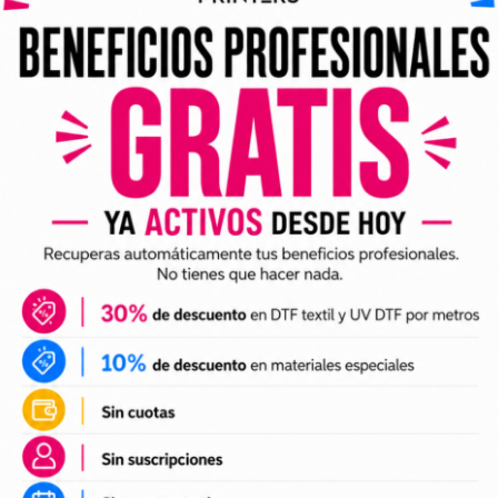
ividuales y archivos digitales preparados para incorporar a 
arlo en tus trabajos de impresión DTF o UV DTF.
DTF textil
ales para crear camisetas, sudaderas, tote bags, ropa infan
a preparación de tus impresiones y ayudarte a crear nuevas 
 el tamaño a tus necesidades, preparar el archivo en tu pr
n UV DTF
 UV DTF
, perfectos para personalizar vasos, botellas, termos
ciones a tu catálogo de personalización de objetos y prepa
e impresión.