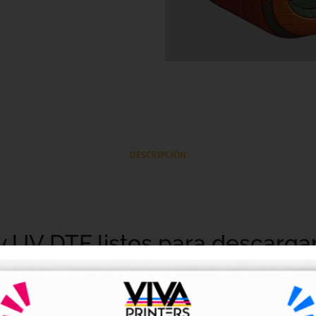
DESCRIPCIÓN
y UV DTF listos para descarga
tales DTF y UV DTF
, creados para talleres de impresión, ne
go de forma rápida y sencilla.