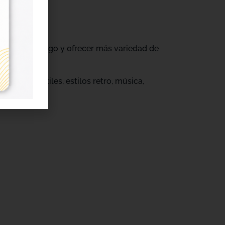
ovar su catálogo y ofrecer más variedad de
s.
eños infantiles, estilos retro, música,