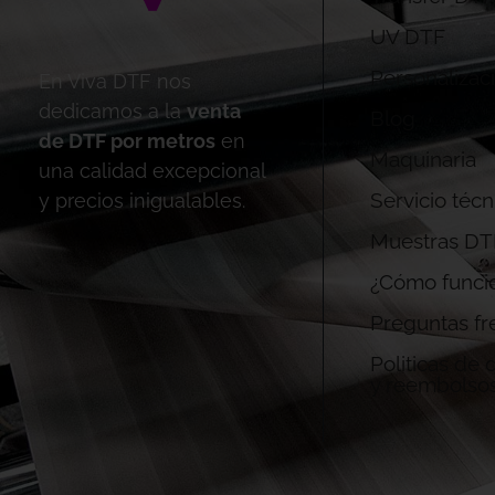
UV DTF
Personalizac
En Viva DTF nos
dedicamos a la
venta
Blog
de DTF por metros
en
Maquinaria
una calidad excepcional
Servicio técn
y precios inigualables.
Muestras DT
¿Cómo funci
Preguntas fr
Politicas de
y reembolso