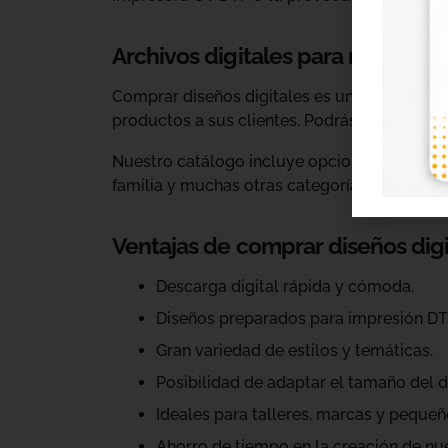
Archivos digitales para negocios
Comprar diseños digitales es una solución p
productos a sus clientes. Podrás escoger dis
Nuestro catálogo incluye opciones para celeb
familia y muchas otras categorías.
Ventajas de comprar diseños dig
Descarga digital rápida y cómoda.
Diseños preparados para impresión DT
Gran variedad de estilos y temáticas.
Posibilidad de adaptar el tamaño del d
Ideales para talleres, marcas y pequeñ
Ahorro de tiempo en la creación de nu