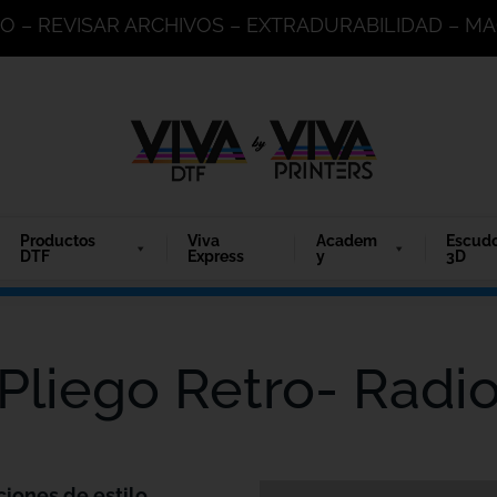
DO – REVISAR ARCHIVOS – EXTRADURABILIDAD – 
Productos
Viva
Academ
Escud
DTF
Express
y
3D
Pliego Retro- Radi
ciones de estilo.