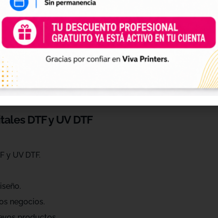
 de personalización
ráctica para profesionales que quieren ahorrar tiempo, ren
eños de diferentes estilos, temáticas, temporadas y público
raciones, Navidad, Halloween, deporte, mascotas, frases, dis
itales DTF y UV DTF
F y UV DTF.
iseño.
os negocios.
evos productos.